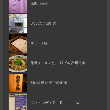
赤坂 ひかわ
BOSCO / 四街道
マリーナ邸
尾道ラーメン たに 駅ビル店/尾道市
創作鉄板 粉者二焼/船橋
ダバ インディア （Dhaba India）