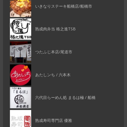
いきなりステーキ船橋店/船橋市
熟成肉弁当 格之進TSB
つたふじ本店/尾道市
あたしンち / 六本木
六代目らーめん処 まるは極 / 船橋
熟成寿司専門店 優雅