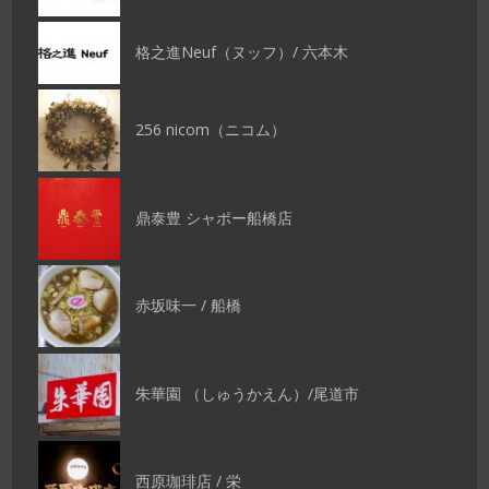
格之進Neuf（ヌッフ）/ 六本木
256 nicom（ニコム）
鼎泰豊 シャポー船橋店
赤坂味一 / 船橋
朱華園 （しゅうかえん）/尾道市
西原珈琲店 / 栄