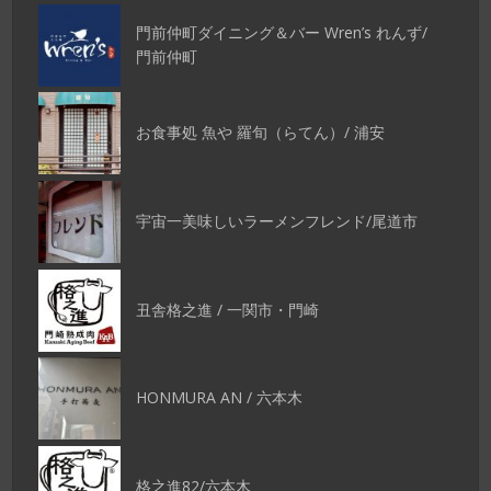
門前仲町ダイニング＆バー Wren’s れんず/
門前仲町
お食事処 魚や 羅旬（らてん）/ 浦安
宇宙一美味しいラーメンフレンド/尾道市
丑舎格之進 / 一関市・門崎
HONMURA AN / 六本木
格之進82/六本木