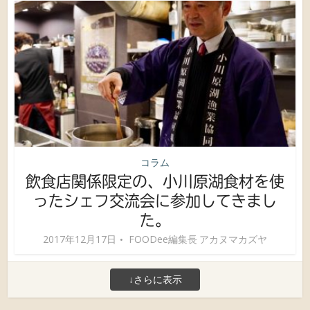
コラム
飲食店関係限定の、小川原湖食材を使
ったシェフ交流会に参加してきまし
た。
2017年12月17日
FOODee編集長 アカヌマカズヤ
↓さらに表示