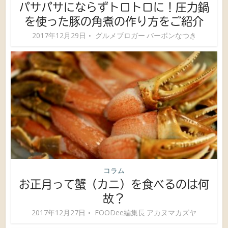
パサパサにならずトロトロに！圧力鍋
を使った豚の角煮の作り方をご紹介
2017年12月29日
グルメブロガー バーボンなつき
コラム
お正月って蟹（カニ）を食べるのは何
故？
2017年12月27日
FOODee編集長 アカヌマカズヤ