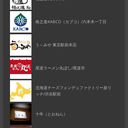
格之進KABCO（カブコ）/六本木一丁目
う～みや 東京駅前本店
尾道ラーメン丸ぼし/尾道市
北海道チーズフォンデュファクトリー炭リ
ッチ/渋谷駅前
十年（とおねん）