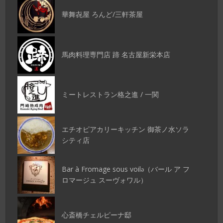
華舞㐂屋 ろんど/三軒茶屋
馬肉料理専門店 蹄 名古屋新栄本店
ミートレストラン格之進 / 一関
エチオピアカリーキッチン 御茶ノ水ソラ
シティ店
Bar à Fromage sous voilǝ（バール ア フ
ロマージュ スーヴォワル）
心斎橋チェルピーナ邸