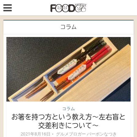
コラム
コラム
お箸を持つ方という教え方〜左右盲と
交差利きについて〜
2021年8月16日
グルメブロガー バーボンなつき