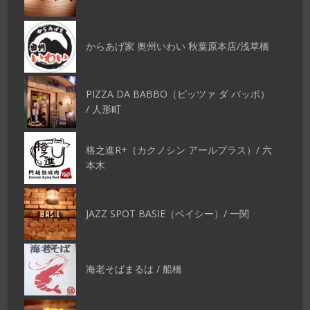
からあげ家 奥州いわい 秋葉原本店/浅草橋
PIZZA DA BABBO（ピッツァ ダ バッボ）
/ 人形町
格之進R+（カクノシン アールプラス）/ 六
本木
JAZZ SPOT BASIE（ベイシー）/ 一関
海老そばまるは / 船橋