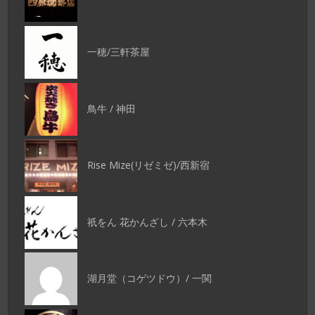
一穂/三軒茶屋
鳥牛 / 神田
Rise Mize(リゼミゼ)/西新宿
祇をん 花かんざし / 六本木
湖月堂（コゲツドウ）/ 一関