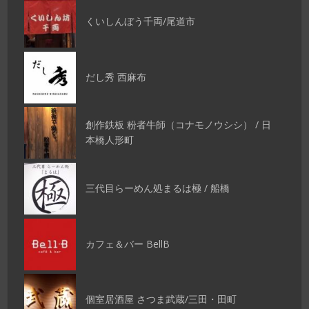
くいしんぼう千両/尾道市
だし秀 西麻布
創作鉄板 粉者牛師（コナモノウシシ） / 日
本橋人形町
三代目らーめん処まるは極 / 船橋
カフェ＆バー BellB
個室居酒屋 さつま武蔵/三田・田町