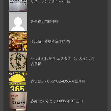
リストランテさくら/千葉
みそ福 / 門前仲町
千疋屋日本橋本店/日本橋
ひつまぶし 稲生 エスカ店 （いのう）/ 名
古屋駅
赤坂餃子バルGYOZA!365/赤坂見附
赤身 にくがとう33895 /田町 三田