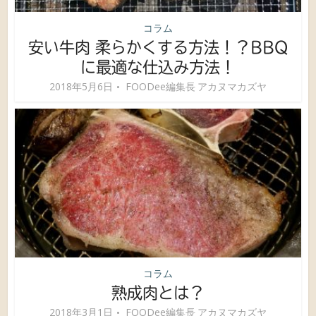
コラム
安い牛肉 柔らかくする方法！？BBQ
に最適な仕込み方法！
2018年5月6日
FOODee編集長 アカヌマカズヤ
コラム
熟成肉とは？
2018年3月1日
FOODee編集長 アカヌマカズヤ