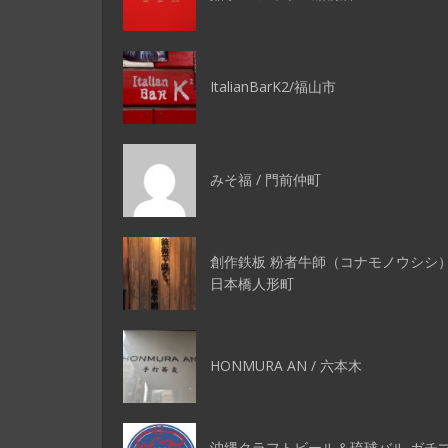
ItalianBarK2/福山市
みそ福 / 門前仲町
創作鉄板 粉者牛師（コナモノウシシ）
日本橋人形町
HONMURA AN / 六本木
沖縄クラフトビール＆琉球バル ガチ