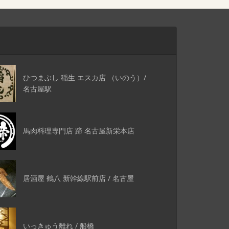
ひつまぶし 稲生 エスカ店 （いのう）/
名古屋駅
馬肉料理専門店 蹄 名古屋新栄本店
居酒屋 鶴八 新幹線駅前店 / 名古屋
いっきゅう離れ / 船橋