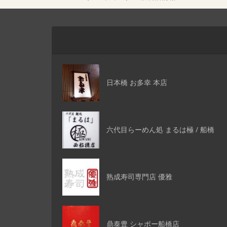
日本橋 お多幸 本店
六代目らーめん処 まるは極 / 船橋
熟成寿司専門店 優雅
鼎泰豊 シャポー船橋店