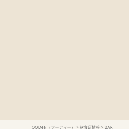
FOODee （フーディー）
>
飲食店情報
>
BAR