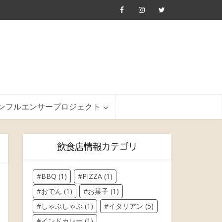
ンフルエンサープロジェクト
飲食店情報カテゴリ
BBQ
(1)
PIZZA
(1)
おでん
(1)
お菓子
(1)
しゃぶしゃぶ
(1)
イタリアン
(5)
インドカレー
(1)