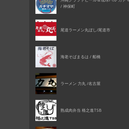
/ 神保町
尾道ラーメン丸ぼし/尾道市
海老そばまるは / 船橋
ラーメン 力丸 /名古屋
熟成肉弁当 格之進TSB