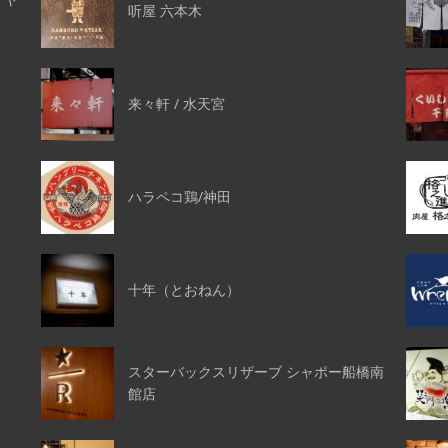
听屋 六本木
来々軒 / 水天宮
ハラペコ鶏/神田
十年（とおねん）
スターバックスリザーブ シャポー船橋南
館店