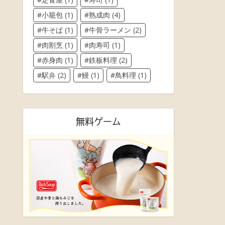
小籠包
(1)
熟成肉
(4)
牛そば
(1)
牛骨ラーメン
(2)
肉割烹
(1)
肉寿司
(1)
赤身肉
(1)
鉄板料理
(2)
駅弁
(2)
鰻
(1)
鳥料理
(1)
無料ゲーム