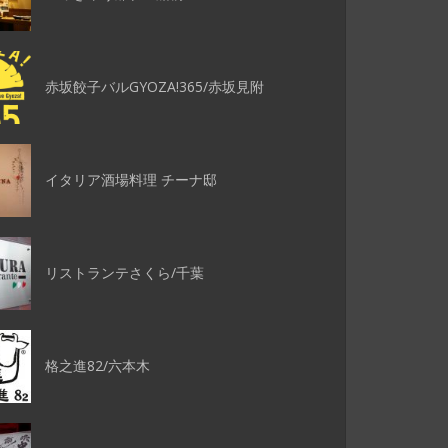
赤坂餃子バルGYOZA!365/赤坂見附
イタリア酒場料理 チーナ邸
リストランテさくら/千葉
格之進82/六本木