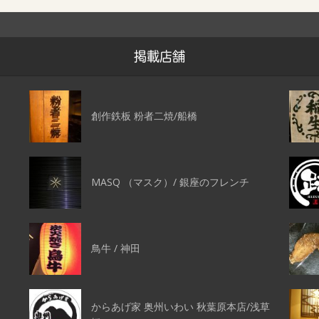
掲載店舗
創作鉄板 粉者二焼/船橋
MASQ （マスク）/ 銀座のフレンチ
鳥牛 / 神田
からあげ家 奥州いわい 秋葉原本店/浅草