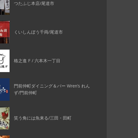
つたふじ本店/尾道市
くいしんぼう千両/尾道市
格之進 F / 六本木一丁目
門前仲町ダイニング＆バー Wren’s れん
ず/門前仲町
笑う角には魚来る/三田・田町