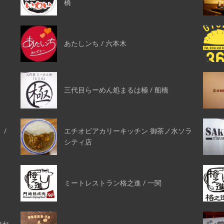
橋
あたしンち / 六本木
三代目らーめん処まるは極 / 船橋
 /
エチオピアカリーキッチン 御茶ノ水ソラ
シティ店
ミートレストラン格之進 / 一関
マヤ