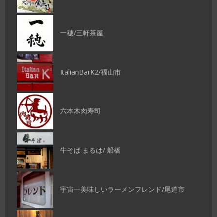
一穂/三軒茶屋
ItalianBarK2/福山市
六本木肉寿司
牛そば まるは/ 船橋
宇宙一美味しいラーメンフレンド/尾道市