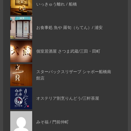
いっきゅう離れ / 船橋
お食事処 魚や 羅旬（らてん）/ 浦安
個室居酒屋 さつま武蔵/三田・田町
スターバックスリザーブ シャポー船橋南
館店
オステリア割烹りんどう/三軒茶屋
みそ福 / 門前仲町