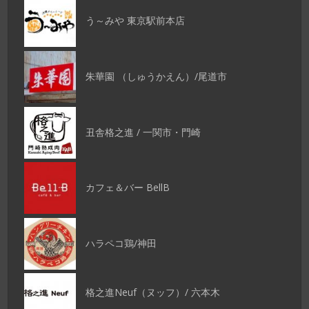
う～みや 東京駅前本店
朱華園 （しゅうかえん）/尾道市
丑舎格之進 / 一関市・門崎
カフェ＆バー BellB
ハラペコ鶏/神田
格之進Neuf（ヌッフ）/ 六本木