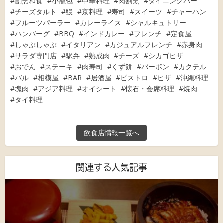
割烹和食
小籠包
中華料理
肉割烹
ダイニングバー
チーズタルト
鰻
京料理
寿司
スイーツ
チャーハン
フルーツパーラー
カレーライス
シャルキュトリー
ハンバーグ
BBQ
インドカレー
フレンチ
定食屋
しゃぶしゃぶ
イタリアン
カジュアルフレンチ
赤身肉
サラダ専門店
駅弁
熟成肉
チーズ
シカゴピザ
おでん
ステーキ
肉寿司
くず餅
バーボン
カクテル
バル
相模屋
BAR
居酒屋
ビストロ
ピザ
沖縄料理
塊肉
アジア料理
オイシート
懐石・会席料理
焼肉
タイ料理
飲食店情報一覧へ
関連する人気記事