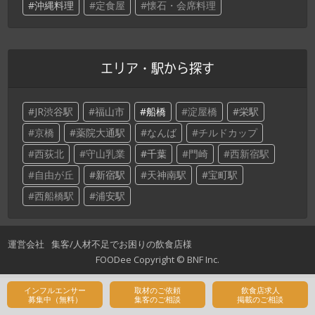
沖縄料理
定食屋
懐石・会席料理
エリア・駅から探す
JR渋谷駅
福山市
船橋
淀屋橋
栄駅
京橋
薬院大通駅
なんば
チルドカップ
西荻北
守山乳業
千葉
門崎
西新宿駅
自由が丘
新宿駅
天神南駅
宝町駅
西船橋駅
浦安駅
運営会社
集客/人材不足でお困りの飲食店様
FOODee Copyright ©
BNF Inc
.
インフルエンサー
取材のご依頼
飲食店求人
募集中（無料）
集客のご相談
掲載のご相談