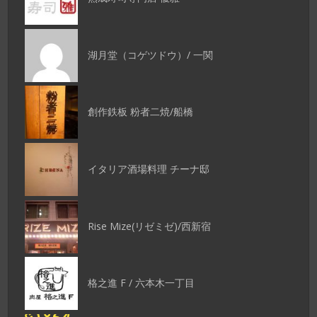
湖月堂（コゲツドウ）/ 一関
創作鉄板 粉者二焼/船橋
イタリア酒場料理 チーナ邸
Rise Mize(リゼミゼ)/西新宿
格之進 F / 六本木一丁目