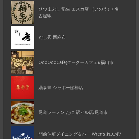
ひつまぶし 稲生 エスカ店 （いのう）/ 名
古屋駅
だし秀 西麻布
QooQooCafe(クークーカフェ)/福山市
鼎泰豊 シャポー船橋店
尾道ラーメン たに 駅ビル店/尾道市
門前仲町ダイニング＆バー Wren’s れんず/