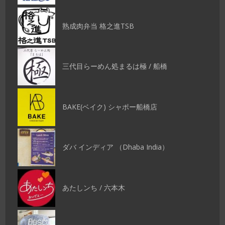
熟成肉弁当 格之進TSB
三代目らーめん処まるは極 / 船橋
BAKE(ベイク) シャポー船橋店
ダバ インディア （Dhaba India）
あたしンち / 六本木