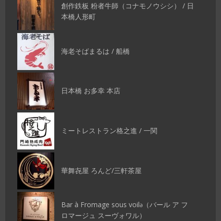
創作鉄板 粉者牛師（コナモノウシシ） / 日
本橋人形町
海老そばまるは / 船橋
日本橋 お多幸 本店
ミートレストラン格之進 / 一関
華舞㐂屋 ろんど/三軒茶屋
Bar à Fromage sous voilǝ（バール ア フ
ロマージュ スーヴォワル）