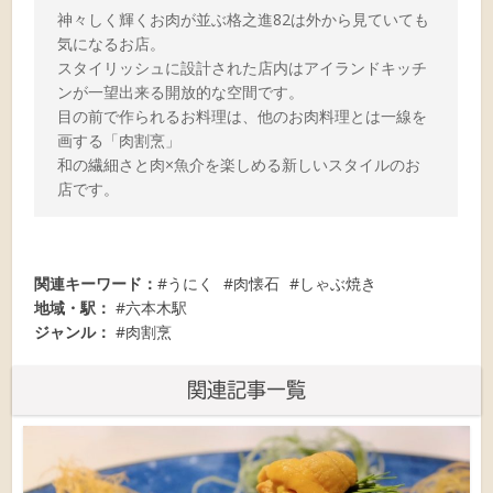
神々しく輝くお肉が並ぶ格之進82は外から見ていても
気になるお店。
スタイリッシュに設計された店内はアイランドキッチ
ンが一望出来る開放的な空間です。
目の前で作られるお料理は、他のお肉料理とは一線を
画する「肉割烹」
和の繊細さと肉×魚介を楽しめる新しいスタイルのお
店です。
関連キーワード：
うにく
肉懐石
しゃぶ焼き
地域・駅：
六本木駅
ジャンル：
肉割烹
関連記事一覧