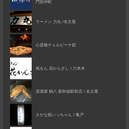
門前仲町
ラーメン 力丸 /名古屋
心斎橋チェルピーナ邸
祇をん 花かんざし / 六本木
居酒屋 鶴八 新幹線駅前店 / 名古屋
さかな処いっちゃん / 亀戸