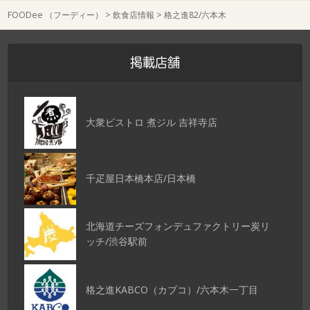
FOODee （フーディー）
>
飲食店情報
>
格之進82/六本木
掲載店舗
大衆ビストロ 煮ジル 吉祥寺店
千疋屋日本橋本店/日本橋
北海道チーズフォンデュファクトリー炭リ
ッチ/渋谷駅前
格之進KABCO（カブコ）/六本木一丁目