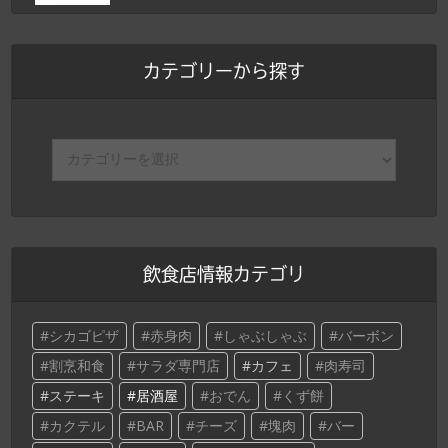
カテゴリーから探す
飲食店情報カテゴリ
シカゴピザ
赤身肉
しゃぶしゃぶ
バーボン
割烹和食
サラダ専門店
カフェ
肉寿司
ステーキ
居酒屋
おでん
くず餅
カクテル
BAR
チーズ
塊肉
バー