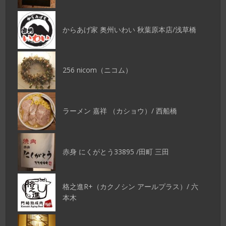
からあげ家 奥州いわい 秋葉原本店/浅草橋
256 nicom（ニコム）
ラーメン 嘉祥 （カショウ）/ 西船橋
赤身 にくがとう33895 /田町 三田
格之進R+（カクノシン アールプラス）/ 六
本木