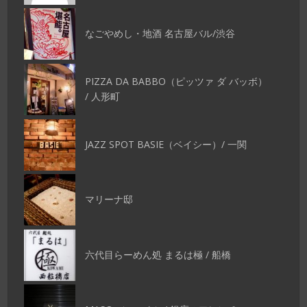
なごやめし・地酒 名古屋バル/渋谷
PIZZA DA BABBO（ピッツァ ダ バッボ）
/ 人形町
JAZZ SPOT BASIE（ベイシー）/ 一関
マリーナ邸
六代目らーめん処 まるは極 / 船橋