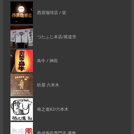
西原珈琲店 / 栄
つたふじ本店/尾道市
鳥牛 / 神田
听屋 六本木
格之進82/六本木
熟成寿司専門店 優雅