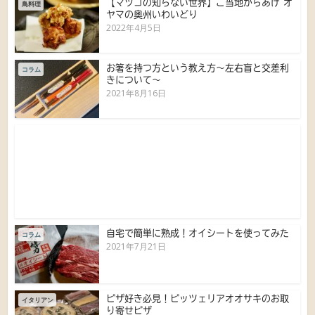
【マツコの知らない世界】ご当地からあげ オ
鳥料理
ヤマの奥州いわいどり
2022年4月5日
お箸を持つ方という教え方〜左右盲と交差利
コラム
きについて〜
2021年8月16日
自宅で簡単に熟成！オイシートを使ってみた
コラム
2021年7月21日
ピザ好き必見！ピッツェリアオオサキのお取
イタリアン
り寄せピザ