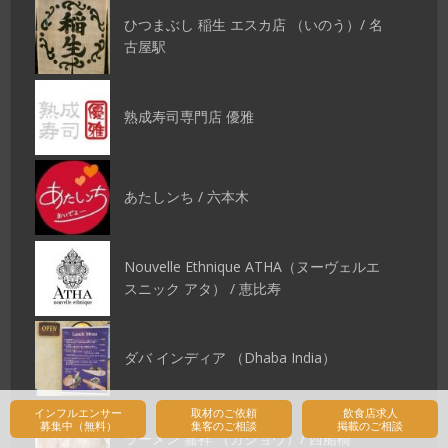
ひつまぶし 稲生 エスカ店 （いのう）/ 名
古屋駅
熟成寿司専門店 優雅
あたしンち / 六本木
Nouvelle Ethnique ATHA（ヌーヴェルエ
スニック アタ） / 恵比寿
ダバ インディア （Dhaba India）
インフルエンサー
取材のご依頼
飲食店求人
募集中（無料）
集客のご相談
掲載のご相談
ラーメン 嘉祥 （カショウ）/ 西船橋