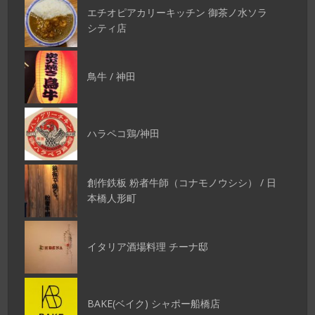
エチオピアカリーキッチン 御茶ノ水ソラ
シティ店
鳥牛 / 神田
ハラペコ鶏/神田
創作鉄板 粉者牛師（コナモノウシシ） / 日
本橋人形町
イタリア酒場料理 チーナ邸
BAKE(ベイク) シャポー船橋店