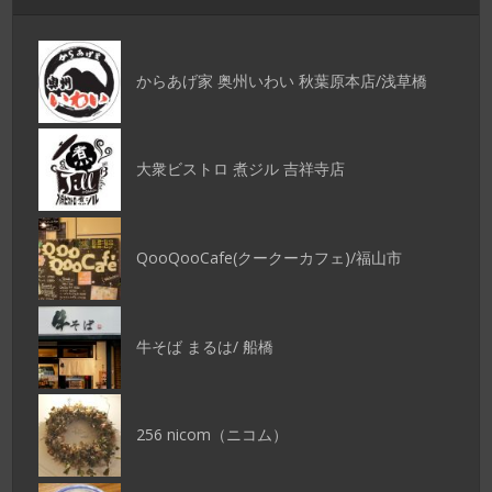
からあげ家 奥州いわい 秋葉原本店/浅草橋
大衆ビストロ 煮ジル 吉祥寺店
QooQooCafe(クークーカフェ)/福山市
牛そば まるは/ 船橋
256 nicom（ニコム）