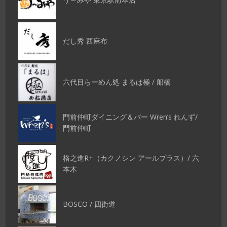
だし秀 西麻布
六代目らーめん処 まるは極 / 船橋
門前仲町ダイニング＆バー Wren’s れんず/
門前仲町
格之進R+（カクノシン アールプラス）/ 六
本木
BOSCO / 四街道