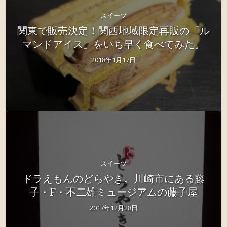
スイーツ
関東で販売決定！関西地域限定再販の「ル
マンドアイス」をいち早く食べてみた。
2018年1月17日
スイーツ
ドラえもんのどらやき。川崎市にある藤
子・F・不二雄ミュージアムの藤子屋
2017年12月28日