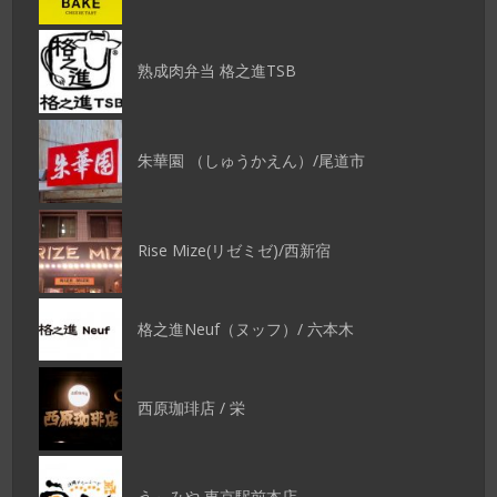
熟成肉弁当 格之進TSB
朱華園 （しゅうかえん）/尾道市
Rise Mize(リゼミゼ)/西新宿
格之進Neuf（ヌッフ）/ 六本木
西原珈琲店 / 栄
う～みや 東京駅前本店