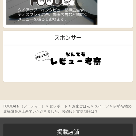
スポンサー
FOODee （フーディー）
>
食レポート
>
お家ごはん
>
スイーツ
>
伊勢名物の
赤福餅をお土産でいただきました。お値段と賞味期限は？
掲載店舗