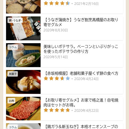
2021年2月16日
【うなぎ蒲焼き】うなぎ割烹髙橋屋のお取り
鰻 -うなぎ-
寄せグルメ
2020年8月30日
美味しいポテサラ。ベーコンといぶりがっこ
コラム
を使ったポテサラの作り方
2020年5月14日
【赤坂相模屋】老舗和菓子屋くず餅の食べ方
和菓子
2020年4月24日
【お取り寄せグルメ】お家で格之進！自宅焼
お肉
肉はセットがお得。
2020年4月22日
【鶏ガラ&新玉ねぎ】本格オニオンスープの
コラム