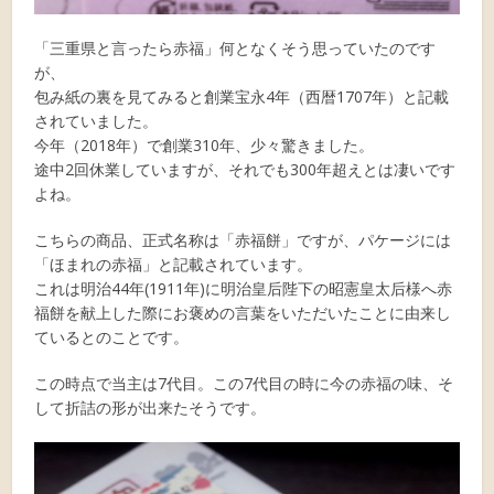
「三重県と言ったら赤福」何となくそう思っていたのです
が、
包み紙の裏を見てみると創業宝永4年（西暦1707年）と記載
されていました。
今年（2018年）で創業310年、少々驚きました。
途中2回休業していますが、それでも300年超えとは凄いです
よね。
こちらの商品、正式名称は「赤福餅」ですが、パケージには
「ほまれの赤福」と記載されています。
これは明治44年(1911年)に明治皇后陛下の昭憲皇太后様へ赤
福餅を献上した際にお褒めの言葉をいただいたことに由来し
ているとのことです。
この時点で当主は7代目。この7代目の時に今の赤福の味、そ
して折詰の形が出来たそうです。