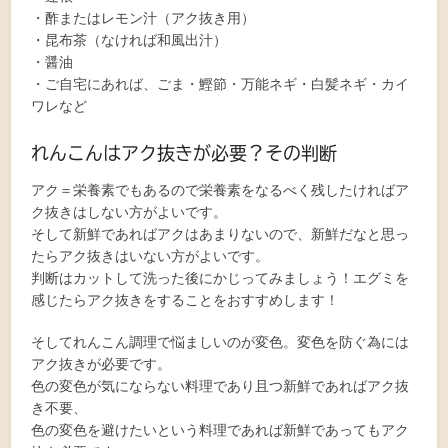
・酢またはレモン汁（アク抜き用）
・昆布茶（なければ和風出汁）
・醤油
・ご自宅にあれば、ごま・鰹節・万能ネギ・白髪ネギ・カイ
ワレなど
れんこんはアク抜きが必要？その判断
アク＝栄養素でもあるので栄養素をなるべく残したければア
ク抜きはしない方がよいです。
そして新鮮であればアクはあまりないので、新鮮だなと思っ
たらアク抜きはいない方がよいです。
判断はカットして洗った後にかじってみましょう！エグミを
感じたらアク抜きをすることをおすすめします！
そしてれんこん調理で悩ましいのが変色。変色を防ぐ為には
アク抜きが必要です。
色の変色が気にならない料理であり且つ新鮮であればアク抜
き不要、
色の変色を避けたいという料理であれば新鮮であってもアク