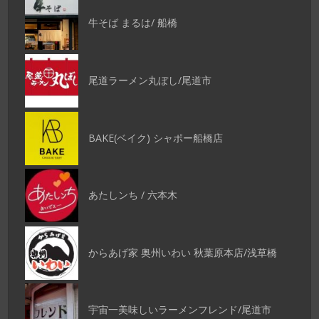
牛そば まるは/ 船橋
尾道ラーメン丸ぼし/尾道市
BAKE(ベイク) シャポー船橋店
あたしンち / 六本木
からあげ家 奥州いわい 秋葉原本店/浅草橋
宇宙一美味しいラーメンフレンド/尾道市