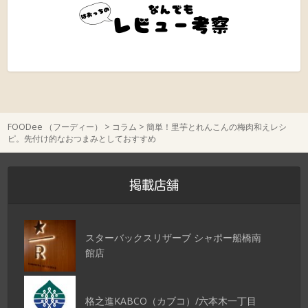
FOODee （フーディー）
>
コラム
>
簡単！里芋とれんこんの梅肉和えレシ
ピ。先付け的なおつまみとしておすすめ
掲載店舗
スターバックスリザーブ シャポー船橋南
館店
格之進KABCO（カブコ）/六本木一丁目