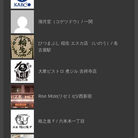
湖月堂（コゲツドウ）/ 一関
ひつまぶし 稲生 エスカ店 （いのう）/ 名
古屋駅
大衆ビストロ 煮ジル 吉祥寺店
Rise Mize(リゼミゼ)/西新宿
格之進 F / 六本木一丁目