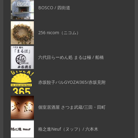
BOSCO / 四街道
256 nicom（ニコム）
六代目らーめん処 まるは極 / 船橋
赤坂餃子バルGYOZA!365/赤坂見附
個室居酒屋 さつま武蔵/三田・田町
格之進Neuf（ヌッフ）/ 六本木