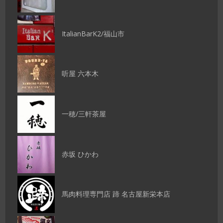
ItalianBarK2/福山市
听屋 六本木
一穂/三軒茶屋
赤坂 ひかわ
馬肉料理専門店 蹄 名古屋新栄本店