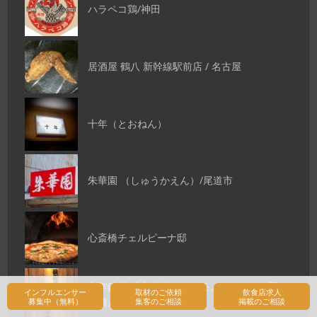
ハラペコ鶏/神田
居酒屋 鶴八 新幹線駅前店 / 名古屋
十年（とおねん）
朱華園 （しゅうかえん）/尾道市
心斎橋チェルピーナ邸
創作鉄板 粉者牛師（コナモノウシシ） / 日
インフルエンサー
取材のご依頼
飲食店求人
本橋人形町
募集中（無料）
集客のご相談
掲載のご相談