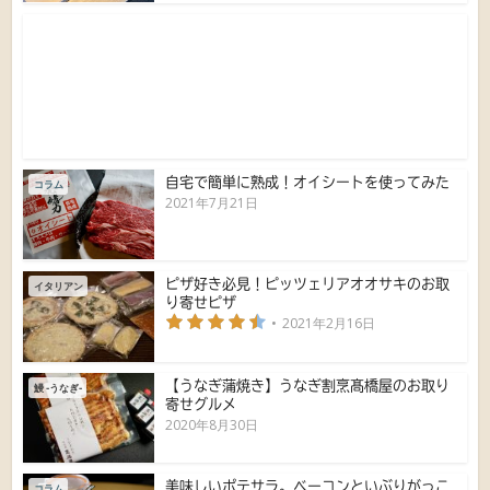
自宅で簡単に熟成！オイシートを使ってみた
コラム
2021年7月21日
ピザ好き必見！ピッツェリアオオサキのお取
イタリアン
り寄せピザ
2021年2月16日
【うなぎ蒲焼き】うなぎ割烹髙橋屋のお取り
鰻 -うなぎ-
寄せグルメ
2020年8月30日
美味しいポテサラ。ベーコンといぶりがっこ
コラム