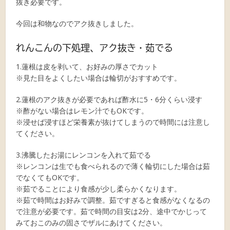
抜き必要です。
今回は和物なのでアク抜きしました。
れんこんの下処理、アク抜き・茹でる
1.蓮根は皮を剥いて、お好みの厚さでカット
※見た目をよくしたい場合は輪切がおすすめです。
2.蓮根のアク抜きが必要であれば酢水に5・6分くらい浸す
※酢がない場合はレモン汁でもOKです。
※浸せば浸すほど栄養素が抜けてしまうので時間には注意し
てください。
3.沸騰したお湯にレンコンを入れて茹でる
※レンコンは生でも食べられるので薄く輪切にした場合は茹
でなくてもOKです。
※茹でることにより食感が少し柔らかくなります。
※茹で時間はお好みで調整。茹ですぎると食感がなくなるの
で注意が必要です。茹で時間の目安は2分、途中でかじって
みておこのみの固さでザルにあけてください。