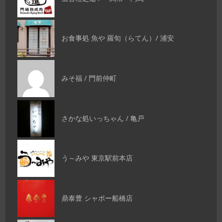
お食事処 魚や 羅旬（らてん）/ 浦安
みそ福 / 門前仲町
さかな処いっちゃん / 亀戸
う～みや 東京駅前本店
鼎泰豊 シャポー船橋店