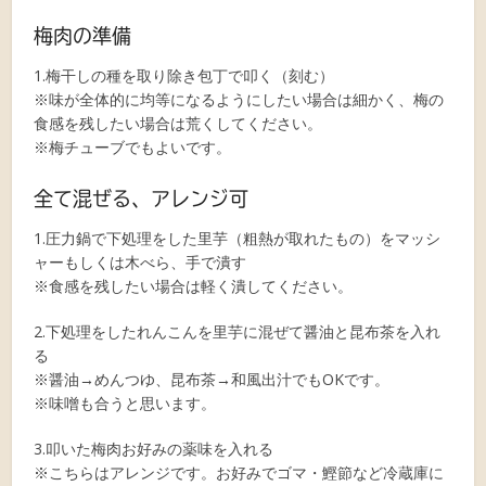
梅肉の準備
1.梅干しの種を取り除き包丁で叩く（刻む）
※味が全体的に均等になるようにしたい場合は細かく、梅の
食感を残したい場合は荒くしてください。
※梅チューブでもよいです。
全て混ぜる、アレンジ可
1.圧力鍋で下処理をした里芋（粗熱が取れたもの）をマッシ
ャーもしくは木べら、手で潰す
※食感を残したい場合は軽く潰してください。
2.下処理をしたれんこんを里芋に混ぜて醤油と昆布茶を入れ
る
※醤油→めんつゆ、昆布茶→和風出汁でもOKです。
※味噌も合うと思います。
3.叩いた梅肉お好みの薬味を入れる
※こちらはアレンジです。お好みでゴマ・鰹節など冷蔵庫に