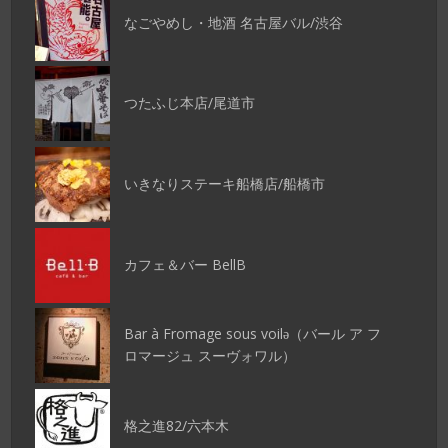
なごやめし・地酒 名古屋バル/渋谷
つたふじ本店/尾道市
いきなりステーキ船橋店/船橋市
カフェ＆バー BellB
Bar à Fromage sous voilǝ（バール ア フ
ロマージュ スーヴォワル）
格之進82/六本木