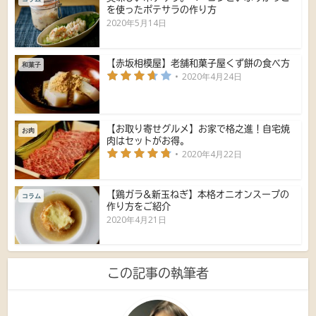
を使ったポテサラの作り方
2020年5月14日
【赤坂相模屋】老舗和菓子屋くず餅の食べ方
和菓子
2020年4月24日
【お取り寄せグルメ】お家で格之進！自宅焼
お肉
肉はセットがお得。
2020年4月22日
【鶏ガラ&新玉ねぎ】本格オニオンスープの
コラム
作り方をご紹介
2020年4月21日
この記事の執筆者