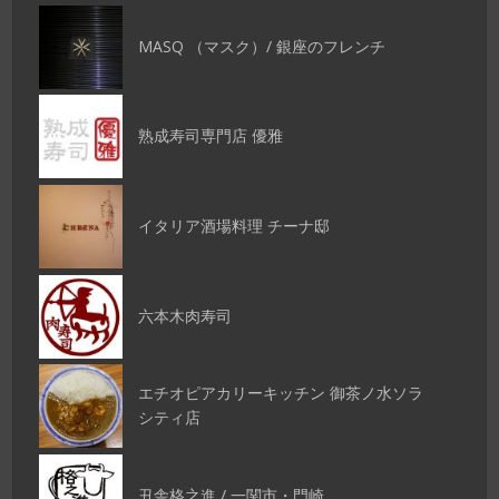
MASQ （マスク）/ 銀座のフレンチ
熟成寿司専門店 優雅
イタリア酒場料理 チーナ邸
六本木肉寿司
エチオピアカリーキッチン 御茶ノ水ソラ
シティ店
丑舎格之進 / 一関市・門崎