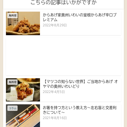
こちらの記事はいかがですか
からあげ家奥州いわいの室根からあげ辛口プ
鳥料理
レミアム
2022年8月29日
【マツコの知らない世界】ご当地からあげ オ
鳥料理
ヤマの奥州いわいどり
2022年4月5日
お箸を持つ方という教え方〜左右盲と交差利
コラム
きについて〜
2021年8月16日