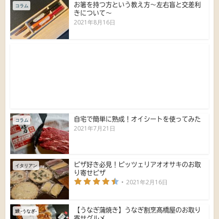
お箸を持つ方という教え方〜左右盲と交差利
コラム
きについて〜
2021年8月16日
自宅で簡単に熟成！オイシートを使ってみた
コラム
2021年7月21日
ピザ好き必見！ピッツェリアオオサキのお取
イタリアン
り寄せピザ
2021年2月16日
【うなぎ蒲焼き】うなぎ割烹髙橋屋のお取り
鰻 -うなぎ-
寄せグルメ