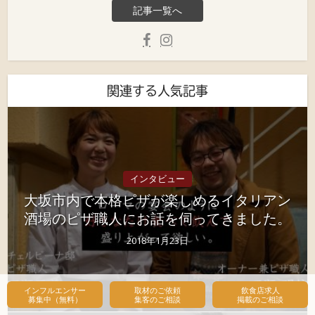
記事一覧へ
関連する人気記事
インタビュー
大坂市内で本格ピザが楽しめるイタリアン
酒場のピザ職人にお話を伺ってきました。
2018年1月23日
インフルエンサー
取材のご依頼
飲食店求人
募集中（無料）
集客のご相談
掲載のご相談