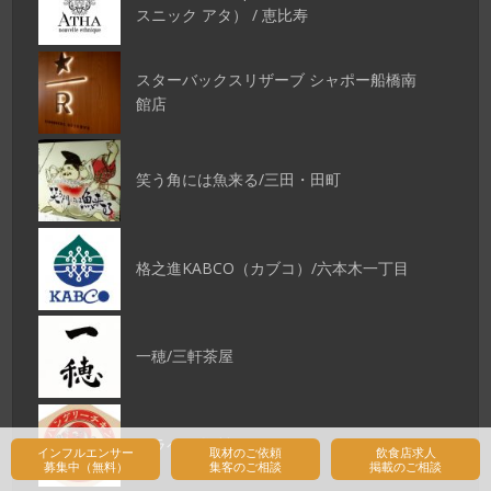
スニック アタ） / 恵比寿
スターバックスリザーブ シャポー船橋南
館店
笑う角には魚来る/三田・田町
格之進KABCO（カブコ）/六本木一丁目
一穂/三軒茶屋
ハラペコ鶏/神田
インフルエンサー
取材のご依頼
飲食店求人
募集中（無料）
集客のご相談
掲載のご相談