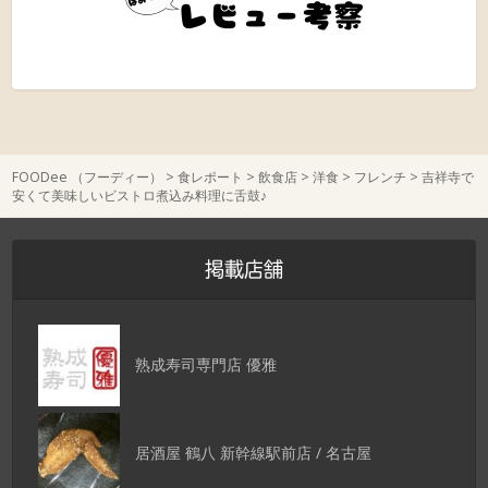
FOODee （フーディー）
>
食レポート
>
飲食店
>
洋食
>
フレンチ
>
吉祥寺で
安くて美味しいビストロ煮込み料理に舌鼓♪
掲載店舗
熟成寿司専門店 優雅
居酒屋 鶴八 新幹線駅前店 / 名古屋