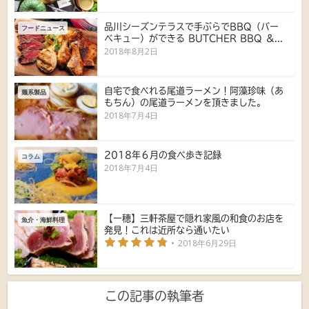
品川シーズンテラスで手ぶらでBBQ（バー
フードニュース
ベキュー）ができる BUTCHER BBQ ＆...
2018年8月2日
自宅で食べれる尾道ラーメン！阿藻珍味（あ
麺系製品
もちん）の尾道ラーメンを頂きました。
2018年7月4日
2018年６月の食べ歩き記録
コラム
2018年7月4日
【一穂】三軒茶屋で隠れ家風の和食のお店を
魚介・海鮮料理
発見！これは近所なら通いたい
2018年6月29日
この記事の執筆者