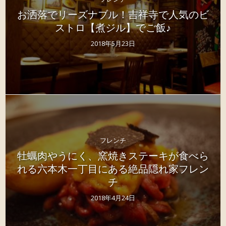
お洒落でリーズナブル！吉祥寺で人気のビ
ストロ【煮ジル】でご飯♪
2018年5月23日
フレンチ
牡蠣肉やうにく、窯焼きステーキが食べら
れる六本木一丁目にある絶品隠れ家フレン
チ
2018年4月24日