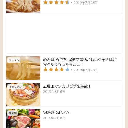
2019年7月26日
めん処 みやち 尾道で昔懐かしい中華そばが
ラーメン
食べたくなったらここ！
2019年7月26日
五反田でシカゴピザを堪能！
イタリアン
2019年3月6日
旬熟成 GINZA
未分類
2019年2月6日