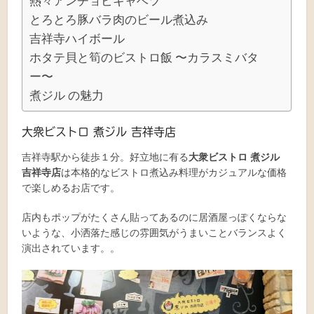
熱々アンチョビキャベツ
とろとろ豚バラ肉のビール煮込み
吉祥寺ハイボール
ホタテ貝と筍のビストロ飯 〜カラスミバタ
ー〜
煮ジル の魅力
大衆ビストロ 煮ジル 吉祥寺店
吉祥寺駅から徒歩１分。好立地に有る
大衆ビストロ 煮ジル
吉祥寺店
は本格的なビストロ煮込み料理がカジュアルな価格
で楽しめるお店です。
店内もポップがたくさん貼ってあるのに居酒屋っぽくならな
いような、小洒落た感じの雰囲気がうまいことバランスよく
演出されています。。