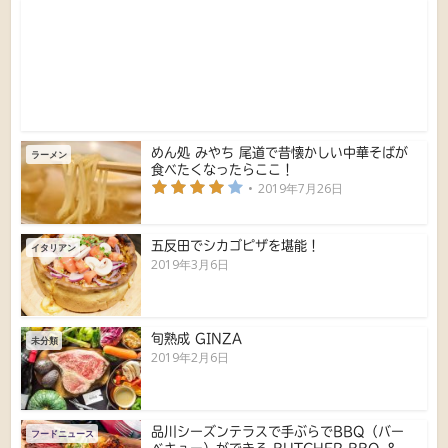
めん処 みやち 尾道で昔懐かしい中華そばが
ラーメン
食べたくなったらここ！
2019年7月26日
五反田でシカゴピザを堪能！
イタリアン
2019年3月6日
旬熟成 GINZA
未分類
2019年2月6日
品川シーズンテラスで手ぶらでBBQ（バー
フードニュース