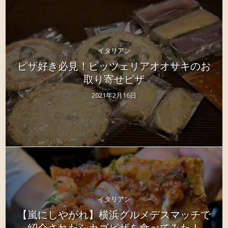
イタリアン
ピザ好き必見！ピッツェリアオオサキのお
取り寄せピザ
2021年2月16日
イタリアン
【嵐にしやがれ】横浜グルメデスマッチで
紹介されたシカゴピザを食べてみた！