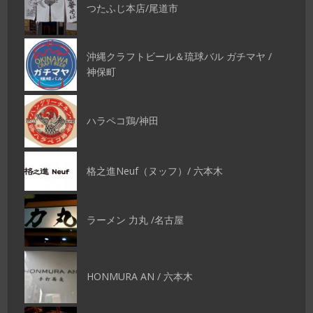
つたふじ本店/尾道市
沖縄クラフトビール＆琉球バル ガチマヤ /
神保町
ハラペコ鶏/神田
格之進Neuf（ヌッフ）/ 六本木
ラーメン 力丸 /名古屋
HONMURA AN / 六本木