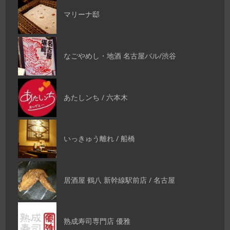
マリーナ邸
なごやめし・地酒 名古屋バル/渋谷
あたしンち / 六本木
いっきゅう離れ / 船橋
居酒屋 鶴八 新幹線駅前店 / 名古屋
熟成寿司専門店 優雅