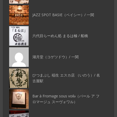
JAZZ SPOT BASIE（ベイシー）/ 一関
六代目らーめん処 まるは極 / 船橋
湖月堂（コゲツドウ）/ 一関
ひつまぶし 稲生 エスカ店 （いのう）/ 名
古屋駅
Bar à Fromage sous voilǝ（バール ア フ
ロマージュ スーヴォワル）