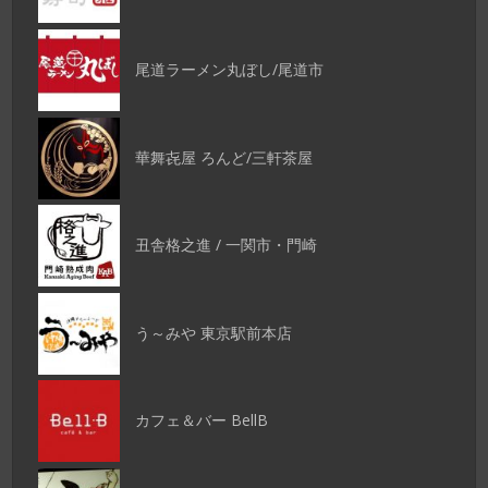
尾道ラーメン丸ぼし/尾道市
華舞㐂屋 ろんど/三軒茶屋
丑舎格之進 / 一関市・門崎
う～みや 東京駅前本店
カフェ＆バー BellB