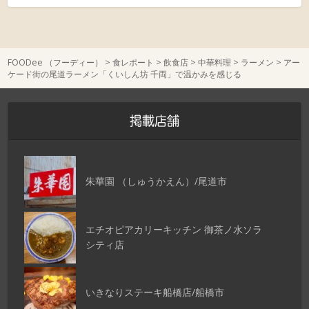
FOODee （フーディー）
>
食レポート
>
飲食店
>
中華料理
>
ラーメン
>
アー
ケード街の尾道ラーメン「くいしん坊 千両」で温かみを感じる
掲載店舗
朱華園 （しゅうかえん）/尾道市
エチオピアカリーキッチン 御茶ノ水ソラ
シティ店
いきなりステーキ船橋店/船橋市