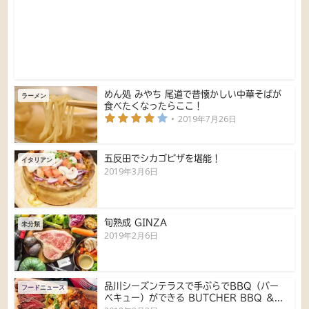
めん処 みやち 尾道で昔懐かしい中華そばが
ラーメン
食べたくなったらここ！
2019年7月26日
五反田でシカゴピザを堪能！
イタリアン
2019年3月6日
旬熟成 GINZA
未分類
2019年2月6日
品川シーズンテラスで手ぶらでBBQ（バー
フードニュース
ベキュー）ができる BUTCHER BBQ ＆...