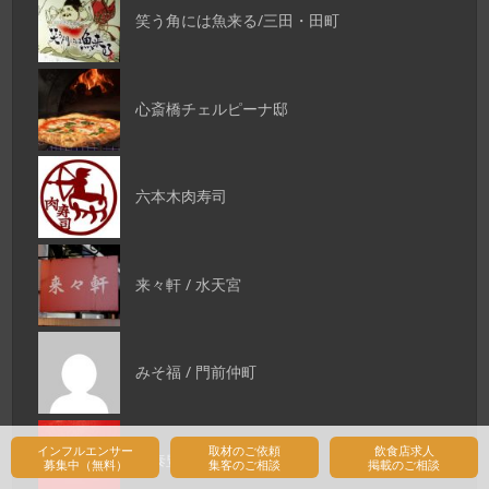
笑う角には魚来る/三田・田町
心斎橋チェルピーナ邸
六本木肉寿司
来々軒 / 水天宮
みそ福 / 門前仲町
インフルエンサー
取材のご依頼
飲食店求人
鼎泰豊 シャポー船橋店
募集中（無料）
集客のご相談
掲載のご相談