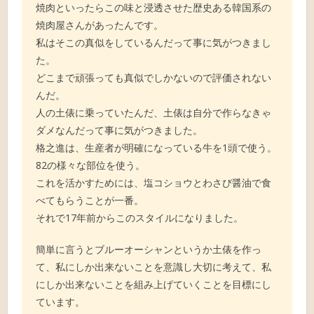
焼肉といったらこの味と浸透させた歴史ある韓国系の
焼肉屋さんがあったんです。
私はそこの真似をしているんだって事に気がつきまし
た。
どこまで頑張っても真似でしかないので評価されない
んだ。
人の土俵に乗っていたんだ、土俵は自分で作らなきゃ
ダメなんだって事に気がつきました。
格之進は、生産者が明確になっている牛を1頭で使う。
82の様々な部位を使う。
これを活かすためには、塩コショウとわさび醤油で食
べてもらうことが一番。
それで17年前からこのスタイルになりました。
簡単に言うとブルーオーシャンというか土俵を作っ
て、私にしか出来ないことを意識し大切に考えて、私
にしか出来ないことを組み上げていくことを目標にし
ています。