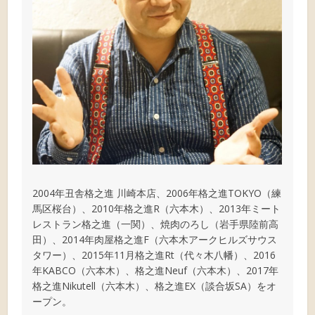
2004年丑舎格之進 川崎本店、2006年格之進TOKYO（練
馬区桜台）、2010年格之進R（六本木）、2013年ミート
レストラン格之進（一関）、焼肉のろし（岩手県陸前高
田）、2014年肉屋格之進F（六本木アークヒルズサウス
タワー）、2015年11月格之進Rt（代々木八幡）、2016
年KABCO（六本木）、格之進Neuf（六本木）、2017年
格之進Nikutell（六本木）、格之進EX（談合坂SA）をオ
ープン。