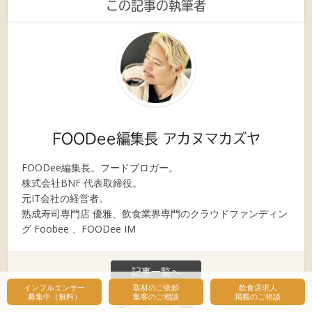
この記事の執筆者
FOODee編集長 アカヌマカズヤ
FOODee編集長。フードブロガー。
株式会社BNF 代表取締役。
元IT会社の経営者。
熟成寿司専門店 優雅、飲食業界専門のクラウドファンディン
グ Foobee 、FOODee IM
記事一覧へ
インフルエンサー
取材のご依頼
飲食店求人
募集中（無料）
集客のご相談
掲載のご相談