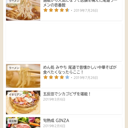
通販から人気になって店舗を構えた尾道ラー
ラーメン
メンの壱番館
2019年7月26日
めん処 みやち 尾道で昔懐かしい中華そばが
ラーメン
食べたくなったらここ！
2019年7月26日
五反田でシカゴピザを堪能！
イタリアン
2019年3月6日
旬熟成 GINZA
未分類
2019年2月6日