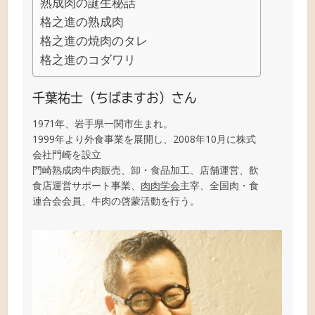
熟成肉の誕生秘話
格之進の熟成肉
格之進の焼肉のタレ
格之進のコダワリ
千葉祐士（ちばますお）さん
1971年、岩手県一関市生まれ。
1999年より外食事業を展開し、2008年10月に株式
会社門崎を設立
門崎熟成肉牛肉販売、卸・食品加工、店舗運営、飲
食店運営サポート事業、
肉肉学会
主宰、全国肉・食
連合会会員、牛肉の啓蒙活動を行う。