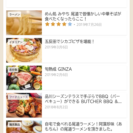
めん処 みやち 尾道で昔懐かしい中華そばが
ラーメン
食べたくなったらここ！
2019年7月26日
五反田でシカゴピザを堪能！
イタリアン
2019年3月6日
旬熟成 GINZA
未分類
2019年2月6日
品川シーズンテラスで手ぶらでBBQ（バー
フードニュース
ベキュー）ができる BUTCHER BBQ ＆...
2018年8月2日
自宅で食べれる尾道ラーメン！阿藻珍味（あ
麺系製品
もちん）の尾道ラーメンを頂きました。