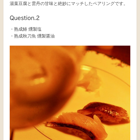
湯葉豆腐と雲丹の甘味と絶妙にマッチしたペアリングです。
Question.2
・熟成鰆 燻製塩
・熟成秋刀魚 燻製醤油