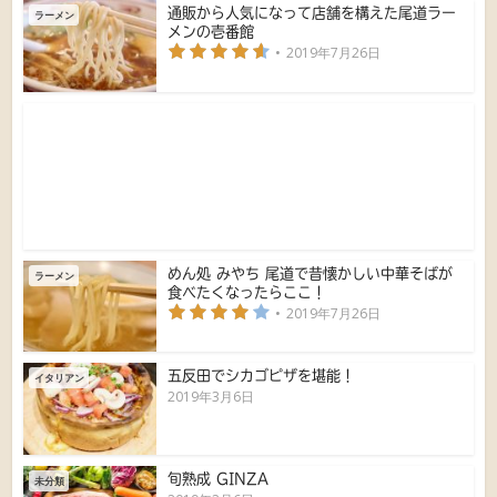
通販から人気になって店舗を構えた尾道ラー
ラーメン
メンの壱番館
2019年7月26日
めん処 みやち 尾道で昔懐かしい中華そばが
ラーメン
食べたくなったらここ！
2019年7月26日
五反田でシカゴピザを堪能！
イタリアン
2019年3月6日
旬熟成 GINZA
未分類