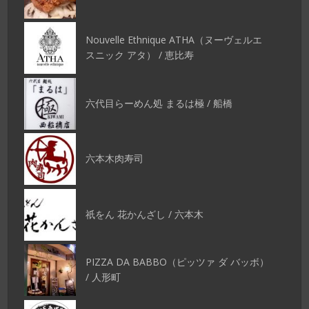
Nouvelle Ethnique ATHA（ヌーヴェルエ
スニック アタ） / 恵比寿
六代目らーめん処 まるは極 / 船橋
六本木肉寿司
祇をん 花かんざし / 六本木
PIZZA DA BABBO（ピッツァ ダ バッボ）
/ 人形町