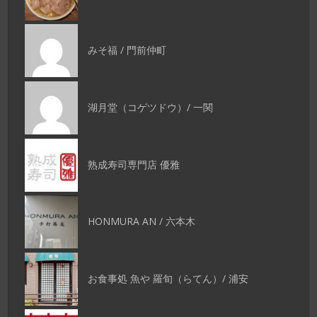
みそ福 / 門前仲町
湖月堂（コゲツドウ）/ 一関
熟成寿司専門店 優雅
HONMURA AN / 六本木
お食事処 魚や 羅旬（らてん）/ 浦安