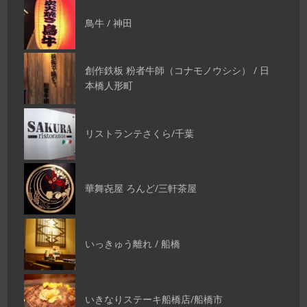
鳥牛 / 神田
創作鉄板 粉者牛師（コナモノウシシ） / 日
本橋人形町
リストランテさくら/千葉
華舞㐂屋 ろんど/三軒茶屋
いっきゅう離れ / 船橋
いきなりステーキ船橋店/船橋市