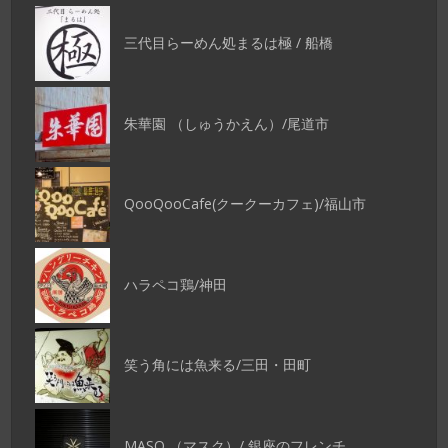
三代目らーめん処まるは極 / 船橋
朱華園 （しゅうかえん）/尾道市
QooQooCafe(クークーカフェ)/福山市
ハラペコ鶏/神田
笑う角には魚来る/三田・田町
MASQ （マスク）/ 銀座のフレンチ