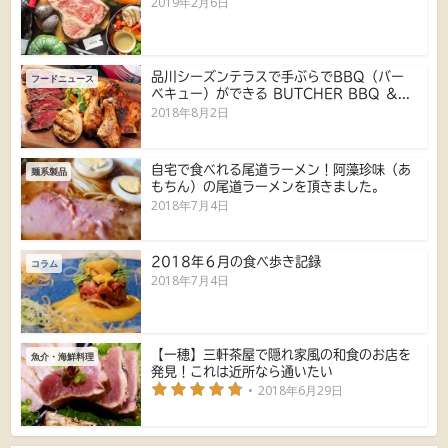
2019年2月6日
品川シーズンテラスで手ぶらでBBQ（バー
フードニュース
ベキュー）ができる BUTCHER BBQ ＆...
2018年8月2日
自宅で食べれる尾道ラーメン！阿藻珍味（あ
麺系製品
もちん）の尾道ラーメンを頂きました。
2018年7月4日
2018年６月の食べ歩き記録
コラム
2018年7月4日
【一穂】三軒茶屋で隠れ家風の和食のお店を
魚介・海鮮料理
発見！これは近所なら通いたい
2018年6月29日