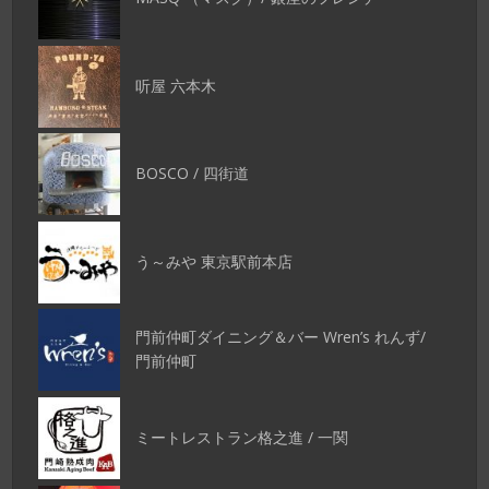
听屋 六本木
BOSCO / 四街道
う～みや 東京駅前本店
門前仲町ダイニング＆バー Wren’s れんず/
門前仲町
ミートレストラン格之進 / 一関