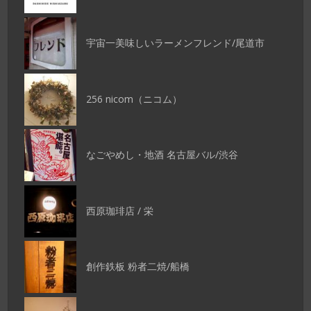
宇宙一美味しいラーメンフレンド/尾道市
256 nicom（ニコム）
なごやめし・地酒 名古屋バル/渋谷
西原珈琲店 / 栄
創作鉄板 粉者二焼/船橋