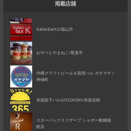
掲載店舗
ItalianBarK2/福山市
おやつとやまねこ/尾道市
沖縄クラフトビール＆琉球バル ガチマヤ /
神保町
赤坂餃子バルGYOZA!365/赤坂見附
スターバックスリザーブ シャポー船橋南
館店