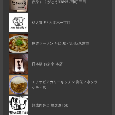
赤身 にくがとう33895 /田町 三田
格之進 F / 六本木一丁目
尾道ラーメン たに 駅ビル店/尾道市
日本橋 お多幸 本店
エチオピアカリーキッチン 御茶ノ水ソラ
シティ店
熟成肉弁当 格之進TSB