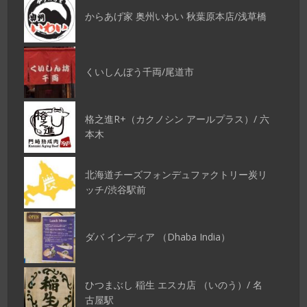
からあげ家 奥州いわい 秋葉原本店/浅草橋
くいしんぼう千両/尾道市
格之進R+（カクノシン アールプラス）/ 六
本木
北海道チーズフォンデュファクトリー炭リ
ッチ/渋谷駅前
ダバ インディア （Dhaba India）
ひつまぶし 稲生 エスカ店 （いのう）/ 名
古屋駅