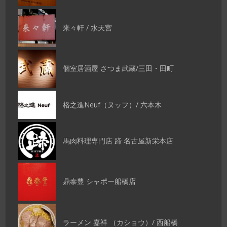
来々軒 / 水天宮
個室居酒屋 さつま武蔵/三田・田町
格之進Neuf（ヌッフ）/ 六本木
馬肉料理専門店 蹄 名古屋新栄本店
鼎泰豊 シャポー船橋店
ラーメン 嘉祥 （カショウ）/ 西船橋