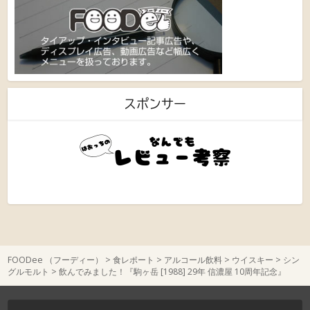
スポンサー
FOODee （フーディー）
>
食レポート
>
アルコール飲料
>
ウイスキー
>
シン
グルモルト
>
飲んでみました！『駒ヶ岳 [1988] 29年 信濃屋 10周年記念』