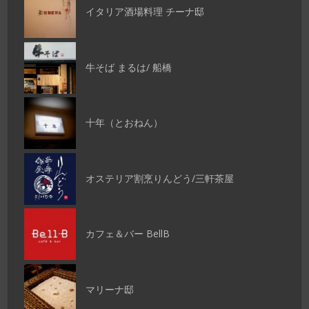
イタリア酒場料理 チーナ邸
牛そば まるは/ 船橋
十年（とおねん）
オステリア割烹りんどう/三軒茶屋
カフェ＆バー BellB
マリーナ邸