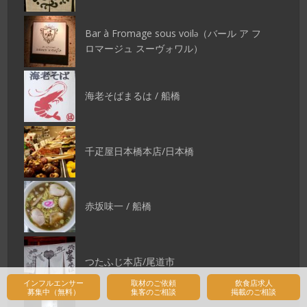
Bar à Fromage sous voilǝ（バール ア フ
ロマージュ スーヴォワル）
海老そばまるは / 船橋
千疋屋日本橋本店/日本橋
赤坂味一 / 船橋
つたふじ本店/尾道市
インフルエンサー
取材のご依頼
飲食店求人
募集中（無料）
集客のご相談
掲載のご相談