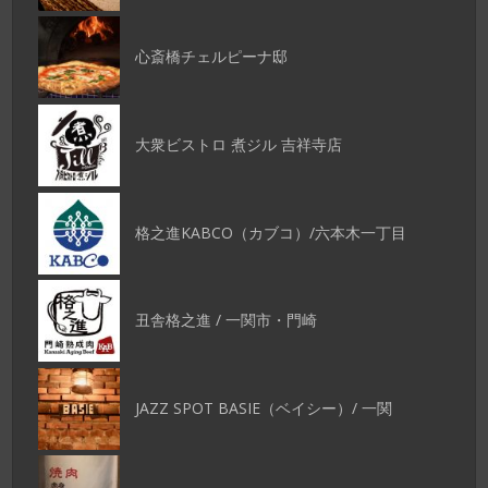
心斎橋チェルピーナ邸
大衆ビストロ 煮ジル 吉祥寺店
格之進KABCO（カブコ）/六本木一丁目
丑舎格之進 / 一関市・門崎
JAZZ SPOT BASIE（ベイシー）/ 一関