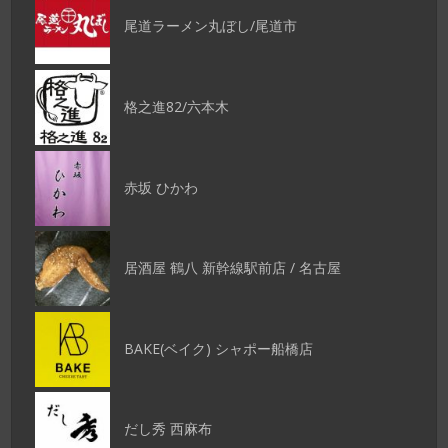
尾道ラーメン丸ぼし/尾道市
格之進82/六本木
赤坂 ひかわ
居酒屋 鶴八 新幹線駅前店 / 名古屋
BAKE(ベイク) シャポー船橋店
だし秀 西麻布