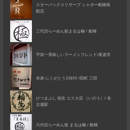
スターバックスリザーブ シャポー船橋南
館店
三代目らーめん処まるは極 / 船橋
宇宙一美味しいラーメンフレンド/尾道市
赤身 にくがとう33895 /田町 三田
ひつまぶし 稲生 エスカ店 （いのう）/ 名
古屋駅
六代目らーめん処 まるは極 / 船橋