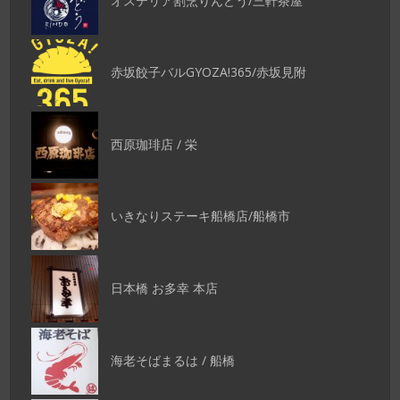
オステリア割烹りんどう/三軒茶屋
赤坂餃子バルGYOZA!365/赤坂見附
西原珈琲店 / 栄
いきなりステーキ船橋店/船橋市
日本橋 お多幸 本店
海老そばまるは / 船橋