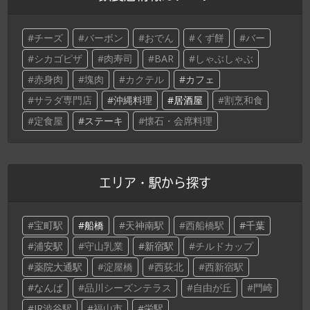
チーズ
バーボン
おでん
くず餅
バー
シカゴピザ
肉寿司
BAR
しゃぶしゃぶ
赤身肉
塊肉
カクテル
カフェ
サラダ専門店
沖縄料理
居酒屋
割烹和食
定食屋
ステーキ
懐石・会席料理
エリア・駅から探す
宝町駅
船橋
天神南駅
西船橋駅
千葉
浦安駅
守山乳業
新宿駅
チルドカップ
薬院大通駅
淀屋橋
西荻北
西新宿駅
なんば
品川シーズンテラス
自由が丘
門崎
JR渋谷駅
福山市
栄駅