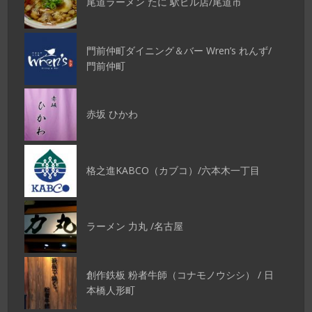
尾道ラーメン たに 駅ビル店/尾道市
門前仲町ダイニング＆バー Wren’s れんず/
門前仲町
赤坂 ひかわ
格之進KABCO（カブコ）/六本木一丁目
ラーメン 力丸 /名古屋
創作鉄板 粉者牛師（コナモノウシシ） / 日
本橋人形町