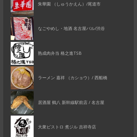
朱華園 （しゅうかえん）/尾道市
なごやめし・地酒 名古屋バル/渋谷
熟成肉弁当 格之進TSB
ラーメン 嘉祥 （カショウ）/ 西船橋
居酒屋 鶴八 新幹線駅前店 / 名古屋
大衆ビストロ 煮ジル 吉祥寺店