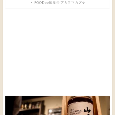
FOODee編集長 アカヌマカズヤ