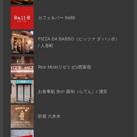
カフェ＆バー BellB
PIZZA DA BABBO（ピッツァ ダ バッボ）
/ 人形町
Rise Mize(リゼミゼ)/西新宿
お食事処 魚や 羅旬（らてん）/ 浦安
听屋 六本木