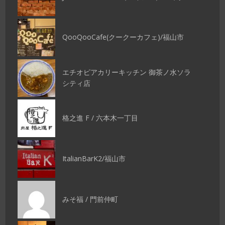
QooQooCafe(クークーカフェ)/福山市
エチオピアカリーキッチン 御茶ノ水ソラ
シティ店
格之進 F / 六本木一丁目
ItalianBarK2/福山市
みそ福 / 門前仲町