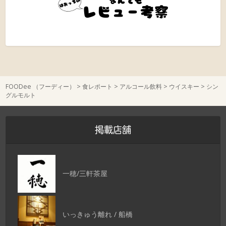
FOODee （フーディー）
>
食レポート
>
アルコール飲料
>
ウイスキー
>
シン
グルモルト
掲載店舗
一穂/三軒茶屋
いっきゅう離れ / 船橋