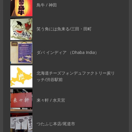
鳥牛 / 神田
笑う角には魚来る/三田・田町
ダバ インディア （Dhaba India）
北海道チーズフォンデュファクトリー炭リ
ッチ/渋谷駅前
来々軒 / 水天宮
つたふじ本店/尾道市