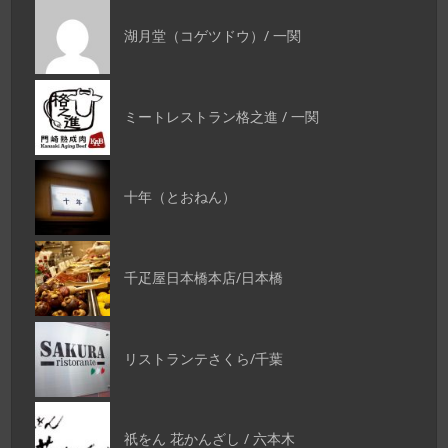
湖月堂（コゲツドウ）/ 一関
ミートレストラン格之進 / 一関
十年（とおねん）
千疋屋日本橋本店/日本橋
リストランテさくら/千葉
祇をん 花かんざし / 六本木