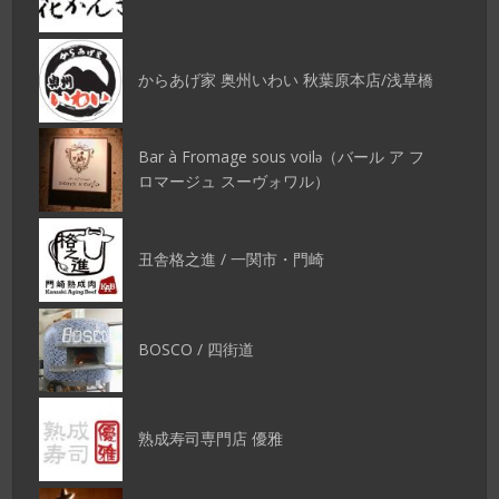
からあげ家 奥州いわい 秋葉原本店/浅草橋
Bar à Fromage sous voilǝ（バール ア フ
ロマージュ スーヴォワル）
丑舎格之進 / 一関市・門崎
BOSCO / 四街道
熟成寿司専門店 優雅