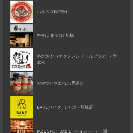
ハラペコ鶏/神田
牛そば まるは/ 船橋
格之進R+（カクノシン アールプラス）/ 六
本木
おやつとやまねこ/尾道市
BAKE(ベイク) シャポー船橋店
JAZZ SPOT BASIE（ベイシー）/ 一関