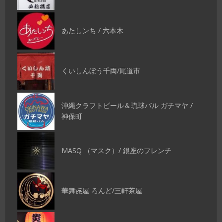
あたしンち / 六本木
くいしんぼう千両/尾道市
沖縄クラフトビール＆琉球バル ガチマヤ /
神保町
MASQ （マスク）/ 銀座のフレンチ
華舞㐂屋 ろんど/三軒茶屋