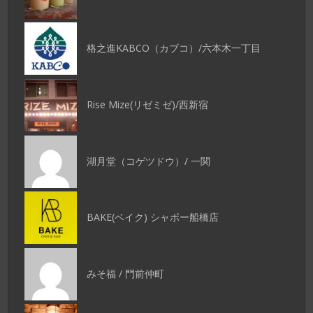
格之進KABCO（カブコ）/六本木一丁目
Rise Mize(リゼミゼ)/西新宿
湖月堂（コゲツドウ）/ 一関
BAKE(ベイク) シャポー船橋店
みそ福 / 門前仲町