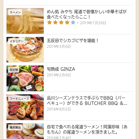
めん処 みやち 尾道で昔懐かしい中華そばが
ラーメン
食べたくなったらここ！
2019年7月26日
五反田でシカゴピザを堪能！
イタリアン
2019年3月6日
旬熟成 GINZA
未分類
2019年2月6日
品川シーズンテラスで手ぶらでBBQ（バー
フードニュース
ベキュー）ができる BUTCHER BBQ ＆...
2018年8月2日
自宅で食べれる尾道ラーメン！阿藻珍味（あ
麺系製品
もちん）の尾道ラーメンを頂きました。
2018年7月4日