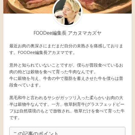
FOODee編集長 アカヌマカズヤ
最近お肉の奥深さにまだまだ自分の未熟さを痛感しておりま
す。FOODee編集長アカヌマです。
意外と知られていないことですが、僕らが普段食べているお
肉の殆どは穀物を食べて育った牛肉なんです。
牛に穀物を与え、牛舎の中で脂肪を蓄えさせた牛を僕らは普
段食べています。
黒毛和牛と言われるサシがガッツリ入った柔らかいお肉の大
半は穀物牛なんです。一方、牧草飼育牛(グラスフェッドビー
フ)は自然環境のもとで放牧され、牧草だけを食べて育った牛
です。
この記事のポイント