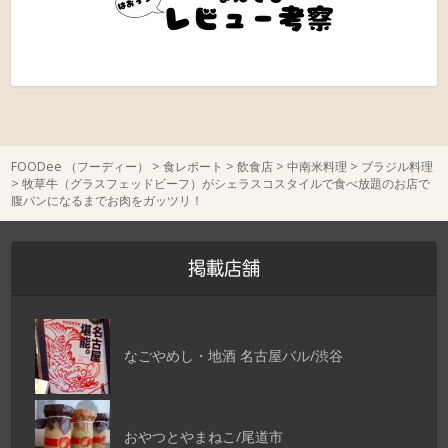
FOODee （フーディー）
>
食レポート
>
飲食店
>
中南米料理
>
ブラジル料理
>
牧草牛（グラスフェッドビーフ）がシェラスコスタイルで食べ放題のお店で
腹パンになるまでお肉をガッツリ！
掲載店舗
なごやめし・地酒 名古屋バル/渋谷
おやつとやまねこ/尾道市