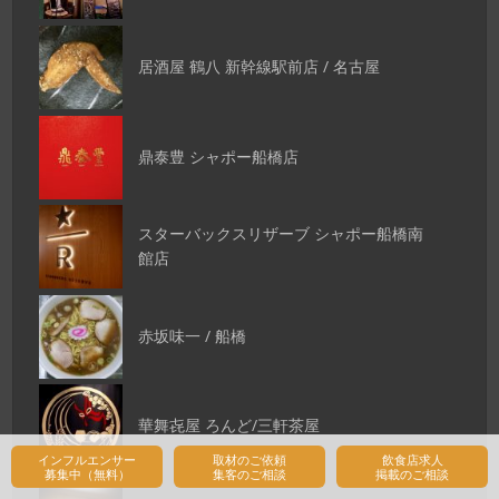
居酒屋 鶴八 新幹線駅前店 / 名古屋
鼎泰豊 シャポー船橋店
スターバックスリザーブ シャポー船橋南
館店
赤坂味一 / 船橋
華舞㐂屋 ろんど/三軒茶屋
インフルエンサー
取材のご依頼
飲食店求人
募集中（無料）
集客のご相談
掲載のご相談