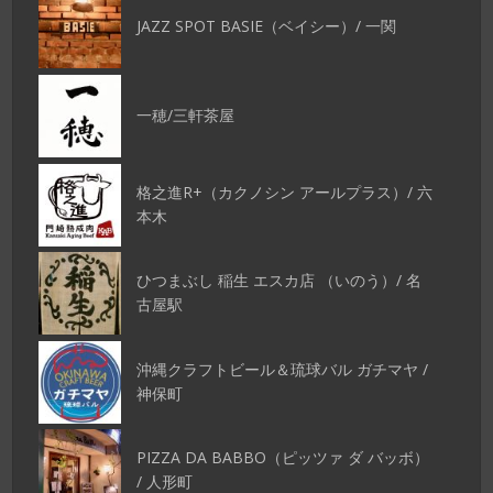
JAZZ SPOT BASIE（ベイシー）/ 一関
一穂/三軒茶屋
格之進R+（カクノシン アールプラス）/ 六
本木
ひつまぶし 稲生 エスカ店 （いのう）/ 名
古屋駅
沖縄クラフトビール＆琉球バル ガチマヤ /
神保町
PIZZA DA BABBO（ピッツァ ダ バッボ）
/ 人形町