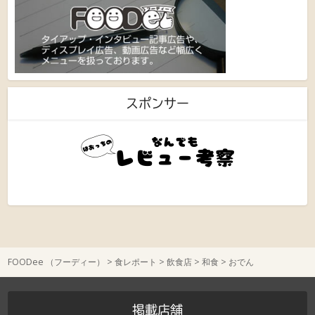
スポンサー
FOODee （フーディー）
>
食レポート
>
飲食店
>
和食
>
おでん
掲載店舗