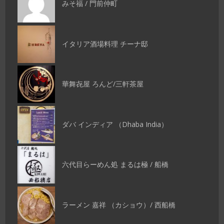
みそ福 / 門前仲町
イタリア酒場料理 チーナ邸
華舞㐂屋 ろんど/三軒茶屋
ダバ インディア （Dhaba India）
六代目らーめん処 まるは極 / 船橋
ラーメン 嘉祥 （カショウ）/ 西船橋