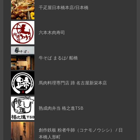
千疋屋日本橋本店/日本橋
六本木肉寿司
牛そば まるは/ 船橋
馬肉料理専門店 蹄 名古屋新栄本店
熟成肉弁当 格之進TSB
創作鉄板 粉者牛師（コナモノウシシ） / 日
本橋人形町