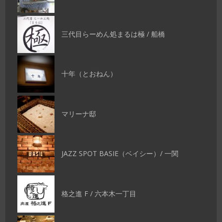
三代目らーめん処まるは極 / 船橋
十年（とおねん）
マリーナ邸
JAZZ SPOT BASIE（ベイシー）/ 一関
格之進 F / 六本木一丁目