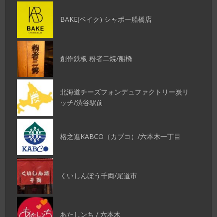
BAKE(ベイク) シャポー船橋店
創作鉄板 粉者二焼/船橋
北海道チーズフォンデュファクトリー炭リ
ッチ/渋谷駅前
格之進KABCO（カブコ）/六本木一丁目
くいしんぼう千両/尾道市
あたしンち / 六本木