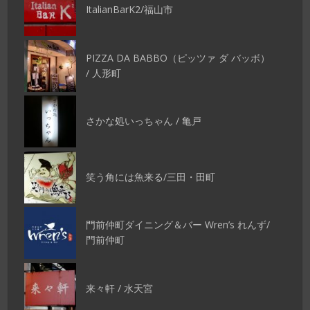
ItalianBarK2/福山市
PIZZA DA BABBO（ピッツァ ダ バッボ）
/ 人形町
さかな処いっちゃん / 亀戸
笑う角には魚来る/三田・田町
門前仲町ダイニング＆バー Wren’s れんず/
門前仲町
来々軒 / 水天宮