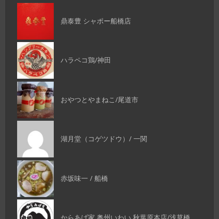
鼎泰豊 シャポー船橋店
ハラペコ鶏/神田
おやつとやまねこ/尾道市
湖月堂（コゲツドウ）/ 一関
赤坂味一 / 船橋
からあげ家 奥州いわい 秋葉原本店/浅草橋