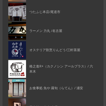
つたふじ本店/尾道市
ラーメン 力丸 /名古屋
オステリア割烹りんどう/三軒茶屋
格之進R+（カクノシン アールプラス）/ 六
本木
お食事処 魚や 羅旬（らてん）/ 浦安