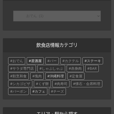
飲食店情報カテゴリ
おでん
居酒屋
バー
カクテル
ステーキ
サラダ専門店
しゃぶしゃぶ
赤身肉
BAR
割烹和食
塊肉
沖縄料理
定食屋
シカゴピザ
くず餅
肉寿司
懐石・会席料理
バーボン
カフェ
チーズ