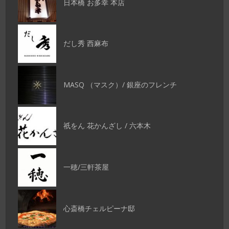
日本橋 お多幸 本店
だし秀 西麻布
MASQ （マスク）/ 銀座のフレンチ
祇をん 花かんざし / 六本木
一穂/三軒茶屋
心斎橋チェルピーナ邸