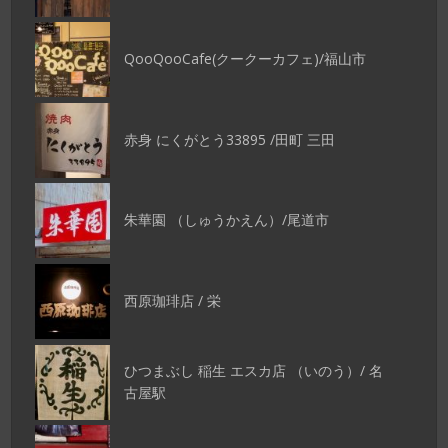
QooQooCafe(クークーカフェ)/福山市
赤身 にくがとう33895 /田町 三田
朱華園 （しゅうかえん）/尾道市
西原珈琲店 / 栄
ひつまぶし 稲生 エスカ店 （いのう）/ 名
古屋駅