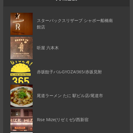
スターバックスリザーブ シャポー船橋南
館店
听屋 六本木
赤坂餃子バルGYOZA!365/赤坂見附
尾道ラーメン たに 駅ビル店/尾道市
Rise Mize(リゼミゼ)/西新宿