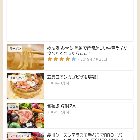
めん処 みやち 尾道で昔懐かしい中華そばが
ラーメン
食べたくなったらここ！
2019年7月26日
五反田でシカゴピザを堪能！
イタリアン
2019年3月6日
旬熟成 GINZA
未分類
2019年2月6日
品川シーズンテラスで手ぶらでBBQ（バー
フードニュース