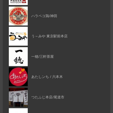
ハラペコ鶏/神田
う～みや 東京駅前本店
一穂/三軒茶屋
あたしンち / 六本木
つたふじ本店/尾道市