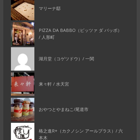
マリーナ邸
PIZZA DA BABBO（ピッツァ ダ バッボ）
/ 人形町
湖月堂（コゲツドウ）/ 一関
来々軒 / 水天宮
おやつとやまねこ/尾道市
格之進R+（カクノシン アールプラス）/ 六
本木