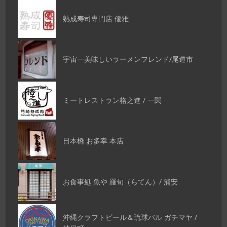
熟成寿司専門店 優雅
宇宙一美味しいラーメンフレンド/尾道市
ミートレストラン格之進 / 一関
日本橋 お多幸 本店
お食事処 魚や 羅旬（らてん）/ 浦安
沖縄クラフトビール＆琉球バル ガチマヤ /