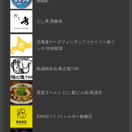
神保町
だし秀 西麻布
北海道チーズフォンデュファクトリー炭リ
ッチ/渋谷駅前
熟成肉弁当 格之進TSB
尾道ラーメン たに 駅ビル店/尾道市
BAKE(ベイク) シャポー船橋店