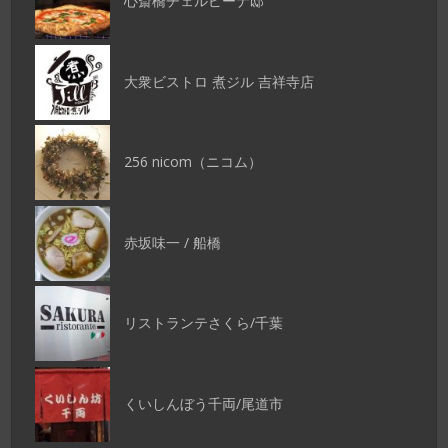
心斎橋チェルピーナ邸
大衆ビストロ 煮ジル 吉祥寺店
256 nicom（ニコム）
赤坂味一 / 船橋
リストランテさくら/千葉
くいしんぼう千両/尾道市