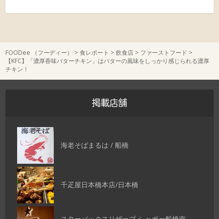
FOODee （フーディー）
>
食レポート
>
飲食店
>
ファーストフード
>
【KFC】「濃厚香味バターチキン」はバターの風味をしっかり感じられる濃厚
チキン！
掲載店舗
海老そばまるは / 船橋
千疋屋日本橋本店/日本橋
スターバックスリザーブ シャポー船橋南