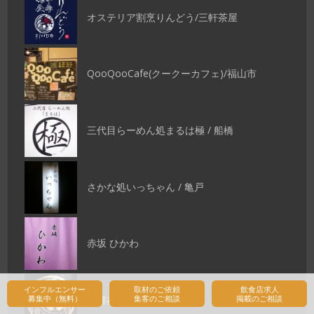
オステリア割烹りんどう/三軒茶屋
QooQooCafe(クークーカフェ)/福山市
三代目らーめん処まるは極 / 船橋
さかな処いっちゃん / 亀戸
赤坂 ひかわ
インフルエンサー
取材のご依頼
飲食店求人
華舞㐂屋 ろんど/三軒茶屋
募集中（無料）
集客のご相談
掲載のご相談