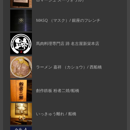
MASQ （マスク）/ 銀座のフレンチ
馬肉料理専門店 蹄 名古屋新栄本店
ラーメン 嘉祥 （カショウ）/ 西船橋
創作鉄板 粉者二焼/船橋
いっきゅう離れ / 船橋