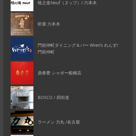
格之進Neuf（ヌッフ）/ 六本木
听屋 六本木
門前仲町ダイニング＆バー Wren’s れんず/
門前仲町
鼎泰豊 シャポー船橋店
BOSCO / 四街道
ラーメン 力丸 /名古屋