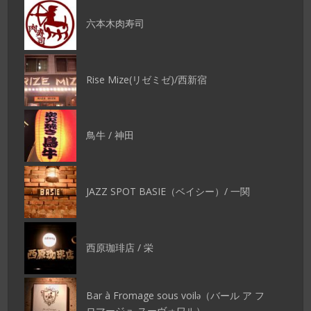
六本木肉寿司
Rise Mize(リゼミゼ)/西新宿
鳥牛 / 神田
JAZZ SPOT BASIE（ベイシー）/ 一関
西原珈琲店 / 栄
Bar à Fromage sous voilǝ（バール ア フ
ロマージュ スーヴォワル）