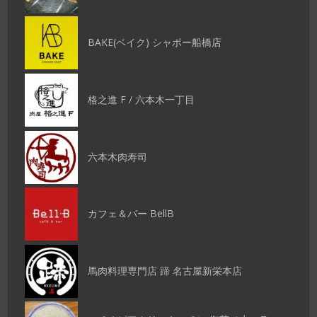
BAKE(ベイク) シャポー船橋店
格之進 F / 六本木一丁目
六本木肉寿司
カフェ＆バー BellB
馬肉料理専門店 蹄 名古屋新栄本店