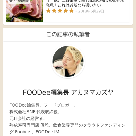
【一穂】三軒茶屋で隠れ家風の和食のお店を
魚介・海鮮料理
発見！これは近所なら通いたい
2018年6月29日
この記事の執筆者
FOODee編集長 アカヌマカズヤ
FOODee編集長。フードブロガー。
株式会社BNF 代表取締役。
元IT会社の経営者。
熟成寿司専門店 優雅、飲食業界専門のクラウドファンディン
グ Foobee 、FOODee IM