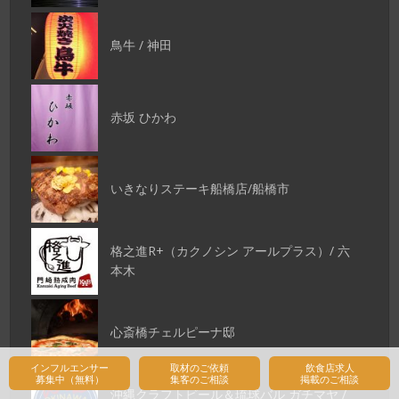
鳥牛 / 神田
赤坂 ひかわ
いきなりステーキ船橋店/船橋市
格之進R+（カクノシン アールプラス）/ 六
本木
心斎橋チェルピーナ邸
インフルエンサー
取材のご依頼
飲食店求人
募集中（無料）
集客のご相談
掲載のご相談
沖縄クラフトビール＆琉球バル ガチマヤ /