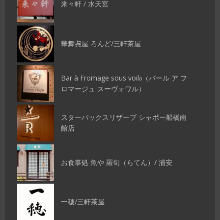
来々軒 / 水天宮
華舞㐂屋 ろんど/三軒茶屋
Bar à Fromage sous voilǝ（バール ア フ
ロマージュ スーヴォワル）
スターバックスリザーブ シャポー船橋南
館店
お食事処 魚や 羅旬（らてん）/ 浦安
一穂/三軒茶屋