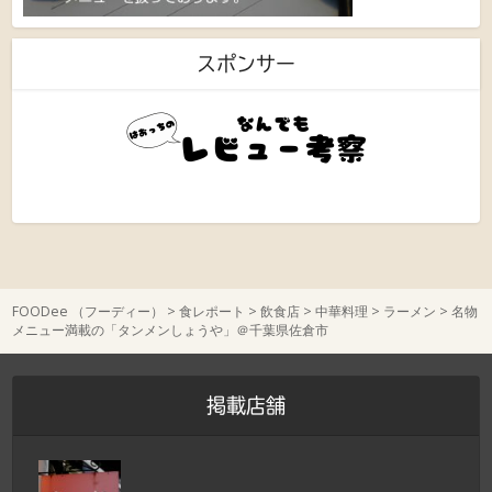
スポンサー
FOODee （フーディー）
>
食レポート
>
飲食店
>
中華料理
>
ラーメン
>
名物
メニュー満載の「タンメンしょうや」＠千葉県佐倉市
掲載店舗