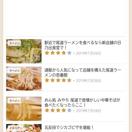
駅近で尾道ラーメンを食べるなら新店舗の日
ラーメン
乃出食堂で！
2019年7月26日
通販から人気になって店舗を構えた尾道ラー
ラーメン
メンの壱番館
2019年7月26日
めん処 みやち 尾道で昔懐かしい中華そばが
ラーメン
食べたくなったらここ！
2019年7月26日
五反田でシカゴピザを堪能！
イタリアン