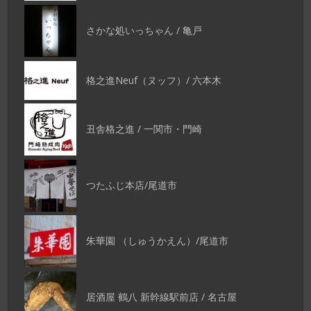
さかな処いっちゃん / 亀戸
格之進Neuf（ヌッフ）/ 六本木
丑舎格之進 / 一関市・門崎
つたふじ本店/尾道市
朱華園 （しゅうかえん）/尾道市
居酒屋 鶴八 新幹線駅前店 / 名古屋