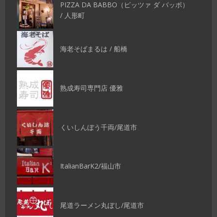
PIZZA DA BABBO（ピッツァ ダ バッボ）
/ 人形町
海老そばまるは / 船橋
熟成寿司専門店 優雅
くいしんぼう千両/尾道市
ItalianBarK2/福山市
尾道ラーメン丸ぼし/尾道市