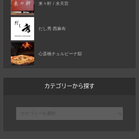
来々軒 / 水天宮
だし秀 西麻布
心斎橋チェルピーナ邸
カテゴリーから探す