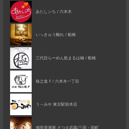
あたしンち / 六本木
いっきゅう離れ / 船橋
三代目らーめん処まるは極 / 船橋
格之進 F / 六本木一丁目
う～みや 東京駅前本店
個室居酒屋 さつま武蔵/三田・田町