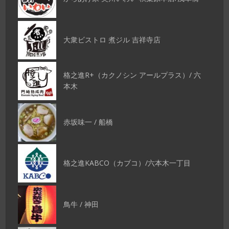
大衆ビストロ 煮ジル 吉祥寺店
格之進R+（カクノシン アールプラス）/ 六
本木
赤坂味一 / 船橋
格之進KABCO（カブコ）/六本木一丁目
鳥牛 / 神田