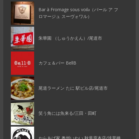
Bar à Fromage sous voilǝ（バール ア フ
ロマージュ スーヴォワル）
朱華園 （しゅうかえん）/尾道市
カフェ＆バー BellB
尾道ラーメン たに 駅ビル店/尾道市
笑う角には魚来る/三田・田町
からあげ家 奥州いわい 秋葉原本店/浅草橋