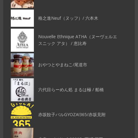
格之進Neuf（ヌッフ）/ 六本木
Nouvelle Ethnique ATHA（ヌーヴェルエ
スニック アタ） / 恵比寿
おやつとやまねこ/尾道市
六代目らーめん処 まるは極 / 船橋
赤坂餃子バルGYOZA!365/赤坂見附