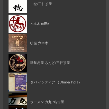
一穂/三軒茶屋
六本木肉寿司
听屋 六本木
華舞㐂屋 ろんど/三軒茶屋
ダバ インディア （Dhaba India）
ラーメン 力丸 /名古屋