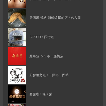
居酒屋 鶴八 新幹線駅前店 / 名古屋
BOSCO / 四街道
鼎泰豊 シャポー船橋店
丑舎格之進 / 一関市・門崎
西原珈琲店 / 栄