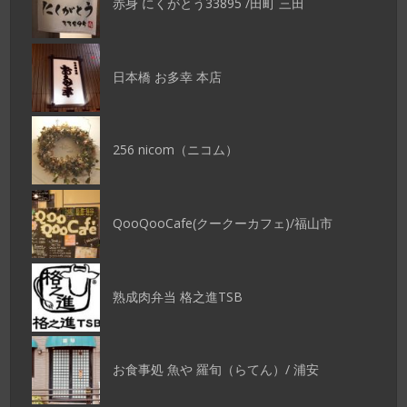
赤身 にくがとう33895 /田町 三田
日本橋 お多幸 本店
256 nicom（ニコム）
QooQooCafe(クークーカフェ)/福山市
熟成肉弁当 格之進TSB
お食事処 魚や 羅旬（らてん）/ 浦安