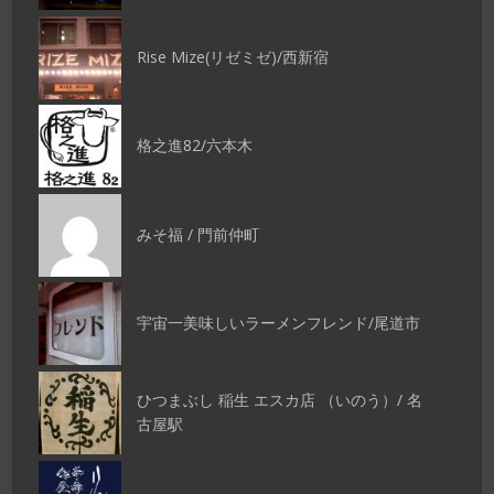
Rise Mize(リゼミゼ)/西新宿
格之進82/六本木
みそ福 / 門前仲町
宇宙一美味しいラーメンフレンド/尾道市
ひつまぶし 稲生 エスカ店 （いのう）/ 名
古屋駅