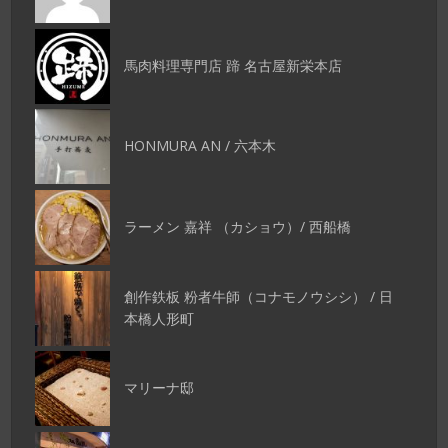
馬肉料理専門店 蹄 名古屋新栄本店
HONMURA AN / 六本木
ラーメン 嘉祥 （カショウ）/ 西船橋
創作鉄板 粉者牛師（コナモノウシシ） / 日
本橋人形町
マリーナ邸