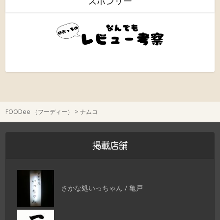
スポンサー
FOODee （フーディー）
>
ナムコ
掲載店舗
さかな処いっちゃん / 亀戸