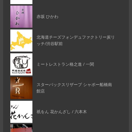
赤坂 ひかわ
北海道チーズフォンデュファクトリー炭リ
ッチ/渋谷駅前
ミートレストラン格之進 / 一関
スターバックスリザーブ シャポー船橋南
館店
祇をん 花かんざし / 六本木