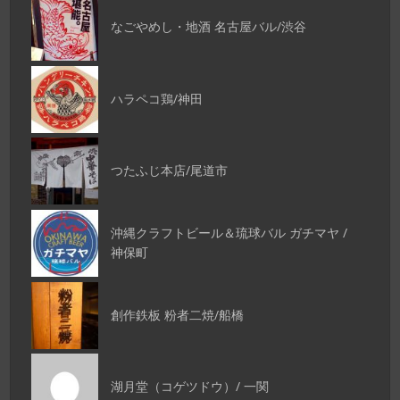
なごやめし・地酒 名古屋バル/渋谷
ハラペコ鶏/神田
つたふじ本店/尾道市
沖縄クラフトビール＆琉球バル ガチマヤ /
神保町
創作鉄板 粉者二焼/船橋
湖月堂（コゲツドウ）/ 一関