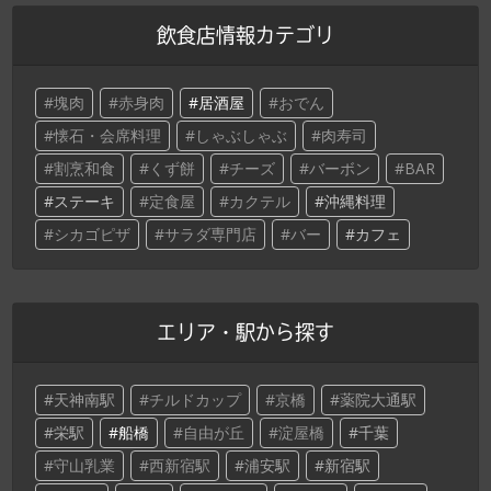
飲食店情報カテゴリ
塊肉
赤身肉
居酒屋
おでん
懐石・会席料理
しゃぶしゃぶ
肉寿司
割烹和食
くず餅
チーズ
バーボン
BAR
ステーキ
定食屋
カクテル
沖縄料理
シカゴピザ
サラダ専門店
バー
カフェ
エリア・駅から探す
天神南駅
チルドカップ
京橋
薬院大通駅
栄駅
船橋
自由が丘
淀屋橋
千葉
守山乳業
西新宿駅
浦安駅
新宿駅