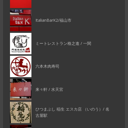
ItalianBarK2/福山市
ミートレストラン格之進 / 一関
六本木肉寿司
来々軒 / 水天宮
ひつまぶし 稲生 エスカ店 （いのう）/ 名
古屋駅