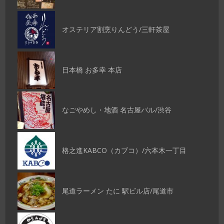
オステリア割烹りんどう/三軒茶屋
日本橋 お多幸 本店
なごやめし・地酒 名古屋バル/渋谷
格之進KABCO（カブコ）/六本木一丁目
尾道ラーメン たに 駅ビル店/尾道市