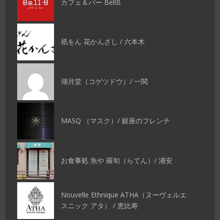
カフェ＆バー BellB
祇をん 花かんざし / 六本木
湖月堂（コゲツドウ）/ 一関
MASQ （マスク）/ 銀座のフレンチ
お食事処 魚や 羅旬（らてん）/ 浦安
Nouvelle Ethnique ATHA（ヌーヴェルエ
スニック アタ） / 恵比寿