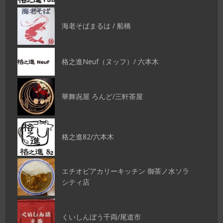
海老そばまるは / 船橋
格之進Neuf（ヌッフ）/ 六本木
華舞㐂屋 ろんど/三軒茶屋
格之進82/六本木
エチオピアカリーキッチン 御茶ノ水ソラ
シティ店
くいしんぼう千両/尾道市