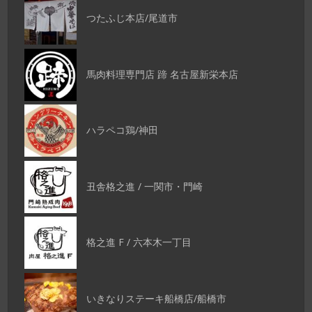
つたふじ本店/尾道市
馬肉料理専門店 蹄 名古屋新栄本店
ハラペコ鶏/神田
丑舎格之進 / 一関市・門崎
格之進 F / 六本木一丁目
いきなりステーキ船橋店/船橋市