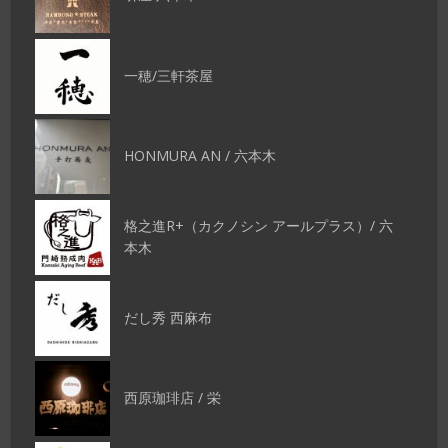
一穂/三軒茶屋
HONMURA AN / 六本木
格之進R+（カクノシン アールプラス）/ 六
本木
だし秀 西麻布
西原珈琲店 / 栄