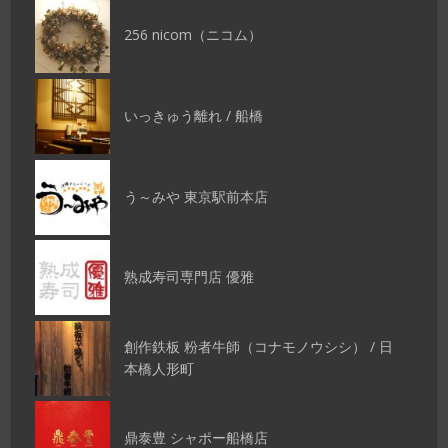
256 nicom（ニコム）
いっきゅう離れ / 船橋
う～みや 東京駅前本店
熟成寿司専門店 優雅
創作鉄板 粉者牛師（コナモノウシシ） / 日
本橋人形町
鼎泰豊 シャポー船橋店