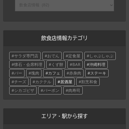
飲食店情報カテゴリ
サラダ専門店
おでん
定食屋
しゃぶしゃぶ
懐石・会席料理
くず餅
BAR
沖縄料理
バー
塊肉
カフェ
赤身肉
ステーキ
チーズ
カクテル
居酒屋
割烹和食
シカゴピザ
バーボン
肉寿司
エリア・駅から探す