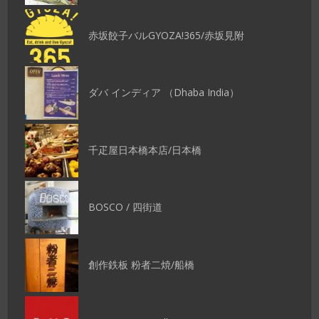
赤坂餃子バルGYOZA!365/赤坂見附
ダバ インディア （Dhaba India）
千疋屋日本橋本店/日本橋
BOSCO / 四街道
創作鉄板 粉者二焼/船橋