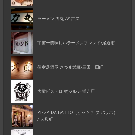
ラーメン 力丸 /名古屋
宇宙一美味しいラーメンフレンド/尾道市
個室居酒屋 さつま武蔵/三田・田町
大衆ビストロ 煮ジル 吉祥寺店
PIZZA DA BABBO（ピッツァ ダ バッボ）
/ 人形町