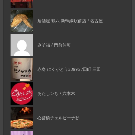
居酒屋 鶴八 新幹線駅前店 / 名古屋
みそ福 / 門前仲町
赤身 にくがとう33895 /田町 三田
あたしンち / 六本木
心斎橋チェルピーナ邸