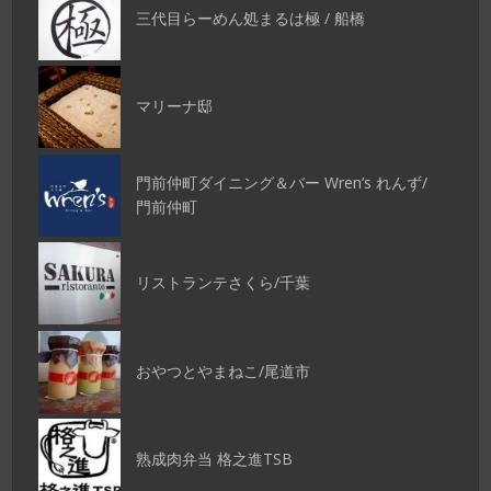
三代目らーめん処まるは極 / 船橋
マリーナ邸
門前仲町ダイニング＆バー Wren’s れんず/
門前仲町
リストランテさくら/千葉
おやつとやまねこ/尾道市
熟成肉弁当 格之進TSB