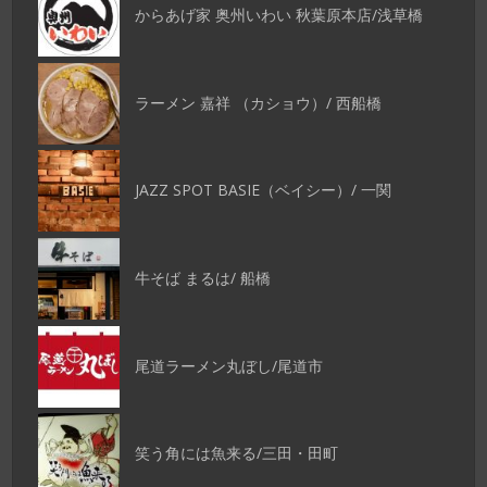
からあげ家 奥州いわい 秋葉原本店/浅草橋
ラーメン 嘉祥 （カショウ）/ 西船橋
JAZZ SPOT BASIE（ベイシー）/ 一関
牛そば まるは/ 船橋
尾道ラーメン丸ぼし/尾道市
笑う角には魚来る/三田・田町