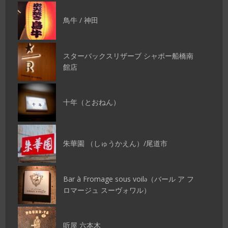
鳥牛 / 神田
スターバックスリザーブ シャポー船橋南
館店
十年（とおねん）
朱華園 （しゅうかえん）/尾道市
Bar à Fromage sous voilǝ（バール ア フ
ロマージュ スーヴォワル）
听屋 六本木