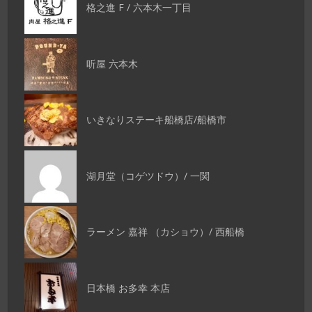
格之進 F / 六本木一丁目
听屋 六本木
いきなりステーキ船橋店/船橋市
湖月堂（コゲツドウ）/ 一関
ラーメン 嘉祥 （カショウ）/ 西船橋
日本橋 お多幸 本店