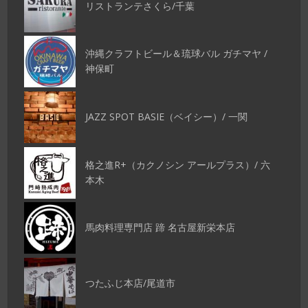
リストランテさくら/千葉
沖縄クラフトビール＆琉球バル ガチマヤ /
神保町
JAZZ SPOT BASIE（ベイシー）/ 一関
格之進R+（カクノシン アールプラス）/ 六
本木
馬肉料理専門店 蹄 名古屋新栄本店
つたふじ本店/尾道市