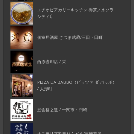
エチオピアカリーキッチン 御茶ノ水ソラ
シティ店
個室居酒屋 さつま武蔵/三田・田町
西原珈琲店 / 栄
PIZZA DA BABBO（ピッツァ ダ バッボ）
/ 人形町
丑舎格之進 / 一関市・門崎
オステリア割烹りんどう/三軒茶屋