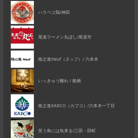
ハラペコ鶏/神田
尾道ラーメン丸ぼし/尾道市
格之進Neuf（ヌッフ）/ 六本木
いっきゅう離れ / 船橋
格之進KABCO（カブコ）/六本木一丁目
笑う角には魚来る/三田・田町