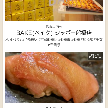
飲食店情報
BAKE(ベイク) シャポー船橋店
地域・駅：
#JR船橋駅
#京成船橋駅
#船橋市
#船橋
#船橋駅
#千葉
#千葉県
Partner
Restaurant