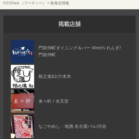
FOODee （フーディー）
>
飲食店情報
掲載店舗
門前仲町ダイニング＆バー Wren’s れんず/
門前仲町
格之進82/六本木
来々軒 / 水天宮
なごやめし・地酒 名古屋バル/渋谷