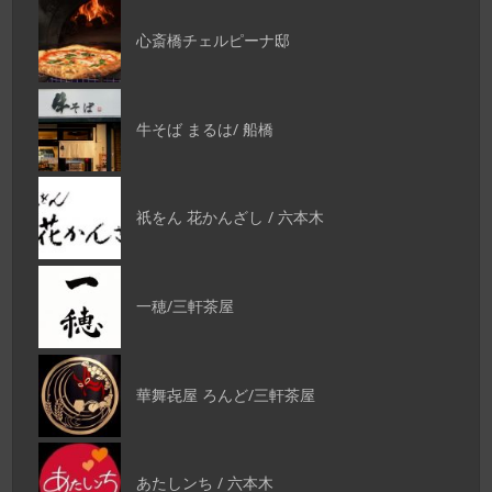
心斎橋チェルピーナ邸
牛そば まるは/ 船橋
祇をん 花かんざし / 六本木
一穂/三軒茶屋
華舞㐂屋 ろんど/三軒茶屋
あたしンち / 六本木