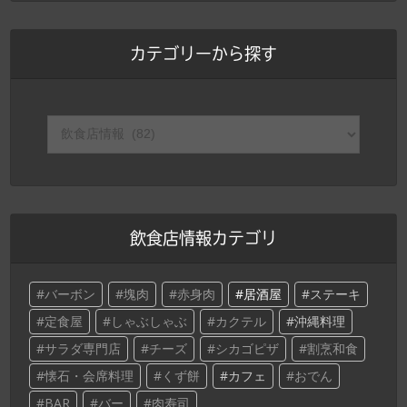
カテゴリーから探す
飲食店情報カテゴリ
バーボン
塊肉
赤身肉
居酒屋
ステーキ
定食屋
しゃぶしゃぶ
カクテル
沖縄料理
サラダ専門店
チーズ
シカゴピザ
割烹和食
懐石・会席料理
くず餅
カフェ
おでん
BAR
バー
肉寿司