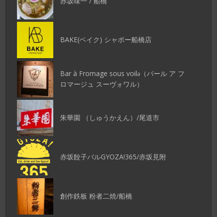
赤坂味一 / 船橋
BAKE(ベイク) シャポー船橋店
Bar à Fromage sous voilǝ（バール ア フ
ロマージュ スーヴォワル）
朱華園 （しゅうかえん）/尾道市
赤坂餃子バルGYOZA!365/赤坂見附
創作鉄板 粉者二焼/船橋