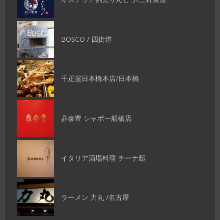
BOSCO / 四街道
千疋屋日本橋本店/日本橋
鼎泰豊 シャポー船橋店
イタリア酒場料理 チーナ邸
ラーメン 力丸 /名古屋