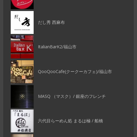
だし秀 西麻布
ItalianBarK2/福山市
QooQooCafe(クークーカフェ)/福山市
MASQ （マスク）/ 銀座のフレンチ
六代目らーめん処 まるは極 / 船橋