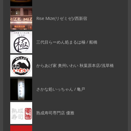
Rise Mize(リゼミゼ)/西新宿
三代目らーめん処まるは極 / 船橋
からあげ家 奥州いわい 秋葉原本店/浅草橋
さかな処いっちゃん / 亀戸
熟成寿司専門店 優雅