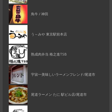
鳥牛 / 神田
う～みや 東京駅前本店
熟成肉弁当 格之進TSB
宇宙一美味しいラーメンフレンド/尾道市
尾道ラーメン たに 駅ビル店/尾道市