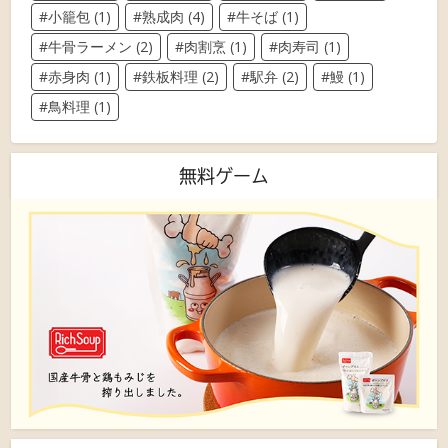
小籠包
(1)
熟成肉
(4)
牛そば
(1)
牛骨ラーメン
(2)
肉割烹
(1)
肉寿司
(1)
赤身肉
(1)
鉄板料理
(2)
駅弁
(2)
鰻
(1)
鳥料理
(1)
無料ゲーム