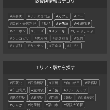
飲食店情報カテゴリ
赤身肉
サラダ専門店
カフェ
バー
懐石・会席料理
BAR
居酒屋
沖縄料理
バーボン
チーズ
ステーキ
しゃぶしゃぶ
シカゴピザ
肉寿司
割烹和食
塊肉
くず餅
カクテル
定食屋
おでん
エリア・駅から探す
西荻北
西船橋駅
京橋
自由が丘
新宿駅
守山乳業
宝町駅
千葉
チルドカップ
JR渋谷駅
浦安駅
門崎
栄駅
西新宿駅
なんば
淀屋橋
福山市
薬院大通駅