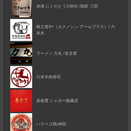
赤身 にくがとう33895 /田町 三田
格之進R+（カクノシン アールプラス）/ 六
本木
ラーメン 力丸 /名古屋
六本木肉寿司
鼎泰豊 シャポー船橋店
ハラペコ鶏/神田