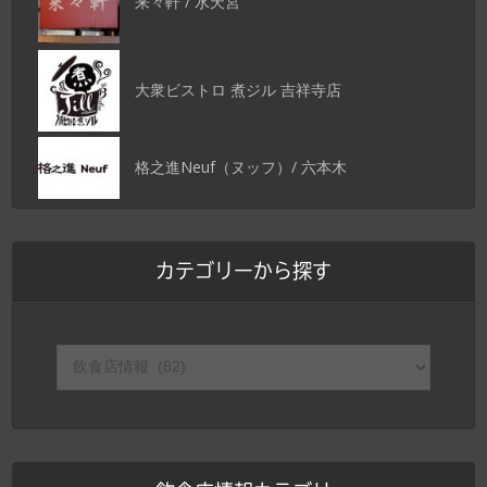
来々軒 / 水天宮
大衆ビストロ 煮ジル 吉祥寺店
格之進Neuf（ヌッフ）/ 六本木
カテゴリーから探す