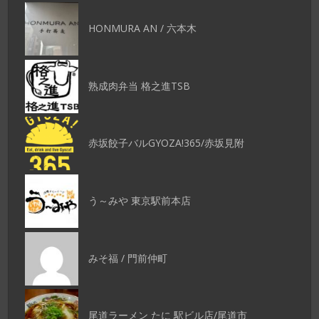
HONMURA AN / 六本木
熟成肉弁当 格之進TSB
赤坂餃子バルGYOZA!365/赤坂見附
う～みや 東京駅前本店
みそ福 / 門前仲町
尾道ラーメン たに 駅ビル店/尾道市