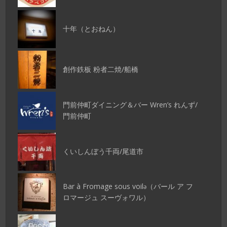
十年（とおねん）
創作鉄板 粉者二焼/船橋
門前仲町ダイニング＆バー Wren’s れんず/
門前仲町
くいしんぼう千両/尾道市
Bar à Fromage sous voilǝ（バール ア フ
ロマージュ スーヴォワル）