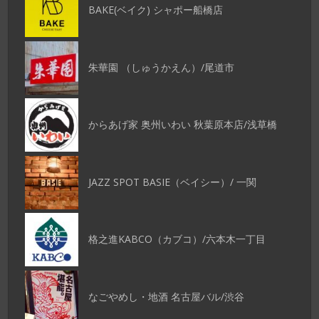
BAKE(ベイク) シャポー船橋店
朱華園 （しゅうかえん）/尾道市
からあげ家 奥州いわい 秋葉原本店/浅草橋
JAZZ SPOT BASIE（ベイシー）/ 一関
格之進KABCO（カブコ）/六本木一丁目
なごやめし・地酒 名古屋バル/渋谷