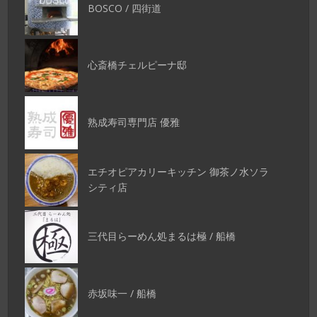
BOSCO / 四街道
心斎橋チェルピーナ邸
熟成寿司専門店 優雅
エチオピアカリーキッチン 御茶ノ水ソラ
シティ店
三代目らーめん処まるは極 / 船橋
赤坂味一 / 船橋