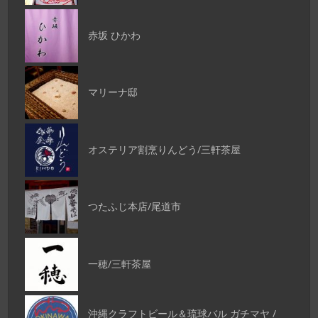
赤坂 ひかわ
マリーナ邸
オステリア割烹りんどう/三軒茶屋
つたふじ本店/尾道市
一穂/三軒茶屋
沖縄クラフトビール＆琉球バル ガチマヤ /