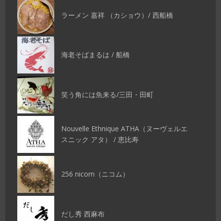
ラーメン 嘉祥 （カショウ）/ 西船橋
海老そばまるは / 船橋
笑う角には魚来る/三田・田町
Nouvelle Ethnique ATHA（ヌーヴェルエ
スニック アタ） / 恵比寿
256 nicom（ニコム）
だし秀 西麻布