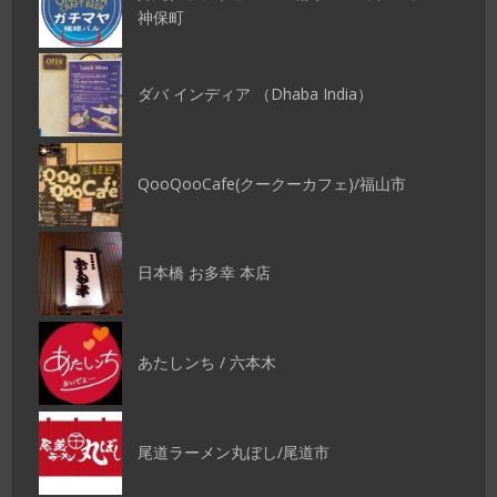
神保町
ダバ インディア （Dhaba India）
QooQooCafe(クークーカフェ)/福山市
日本橋 お多幸 本店
あたしンち / 六本木
尾道ラーメン丸ぼし/尾道市