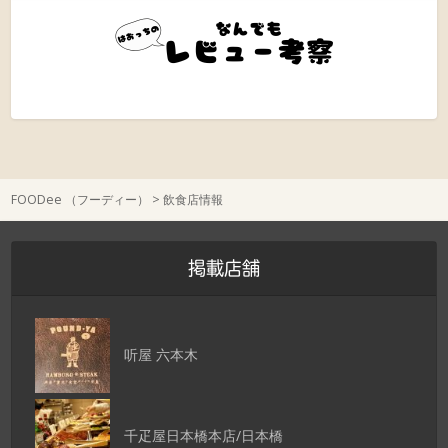
FOODee （フーディー）
>
飲食店情報
掲載店舗
听屋 六本木
千疋屋日本橋本店/日本橋