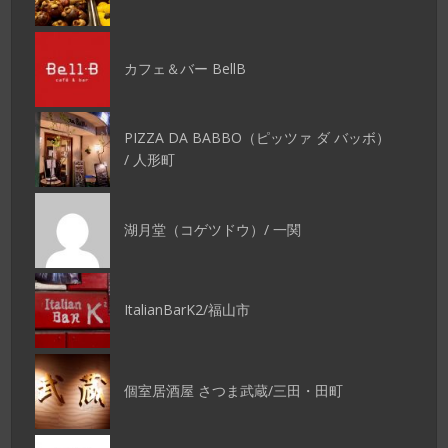
カフェ＆バー BellB
PIZZA DA BABBO（ピッツァ ダ バッボ）
/ 人形町
湖月堂（コゲツドウ）/ 一関
ItalianBarK2/福山市
個室居酒屋 さつま武蔵/三田・田町