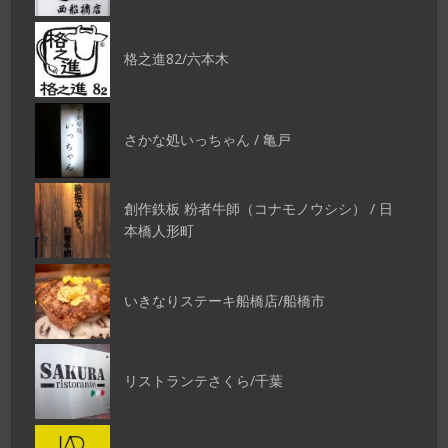
格之進82/六本木
さかな処いっちゃん / 亀戸
創作鉄板 粉者牛師（コナモノウシシ） / 日
本橋人形町
いきなりステーキ船橋店/船橋市
リストランテさくら/千葉