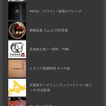
MASQ （マスク）/ 銀座のフレンチ
華舞㐂屋 ろんど/三軒茶屋
丑舎格之進 / 一関市・門崎
イタリア酒場料理 チーナ邸
北海道チーズフォンデュファクトリー炭リ
ッチ/渋谷駅前