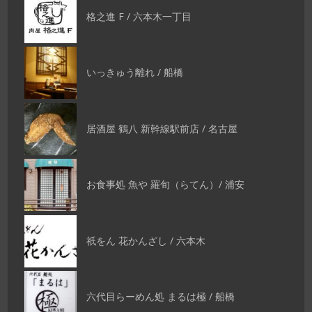
格之進 F / 六本木一丁目
いっきゅう離れ / 船橋
居酒屋 鶴八 新幹線駅前店 / 名古屋
お食事処 魚や 羅旬（らてん）/ 浦安
祇をん 花かんざし / 六本木
六代目らーめん処 まるは極 / 船橋