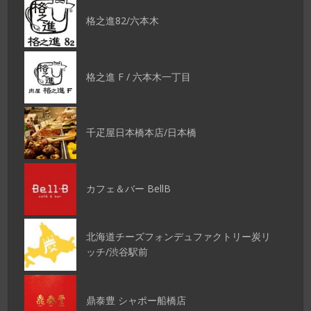
格之進82/六本木
格之進 F / 六本木一丁目
千疋屋日本橋本店/日本橋
カフェ＆バー BellB
北海道チーズフォンデュファクトリー炭リ
ッチ/渋谷駅前
鼎泰豊 シャポー船橋店