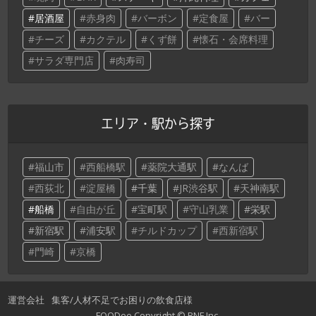
居酒屋
赤身肉
バーボン
定食屋
バー
チーズ
カクテル
くず餅
懐石・会席料理
サラダ専門店
肉寿司
エリア・駅から探す
福山市
西船橋駅
薬院大通駅
なんば
西荻北
淀屋橋
千葉
JR渋谷駅
天神南駅
船橋
自由が丘
宝町駅
守山乳業
栄駅
新宿駅
浦安駅
チルドカップ
西新宿駅
門崎
京橋
運営会社
集客/人材不足でお困りの飲食店様
FOODee Copyright ©
BNF Inc
.