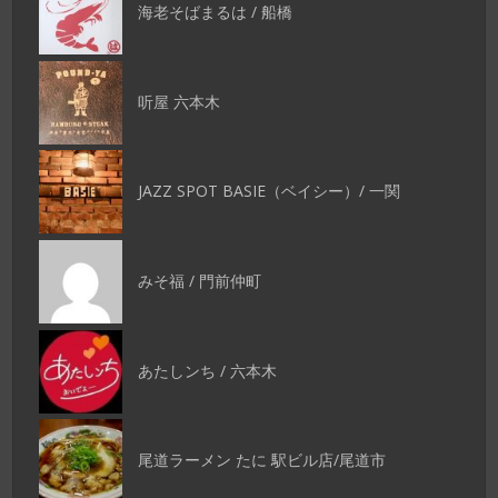
海老そばまるは / 船橋
听屋 六本木
JAZZ SPOT BASIE（ベイシー）/ 一関
みそ福 / 門前仲町
あたしンち / 六本木
尾道ラーメン たに 駅ビル店/尾道市