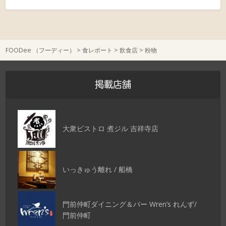
FOODee （フーディー）
>
食レポート
>
飲食店
>
粉物
掲載店舗
大衆ビストロ 煮ジル 吉祥寺店
いっきゅう離れ / 船橋
門前仲町ダイニング＆バー Wren’s れんず/
門前仲町