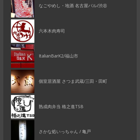
なごやめし・地酒 名古屋バル/渋谷
六本木肉寿司
ItalianBarK2/福山市
個室居酒屋 さつま武蔵/三田・田町
熟成肉弁当 格之進TSB
さかな処いっちゃん / 亀戸