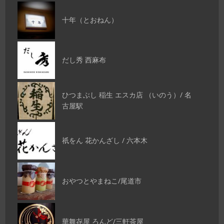
十年（とおねん）
だし秀 西麻布
ひつまぶし 稲生 エスカ店 （いのう）/ 名
古屋駅
祇をん 花かんざし / 六本木
おやつとやまねこ/尾道市
華舞㐂屋 ろんど/三軒茶屋