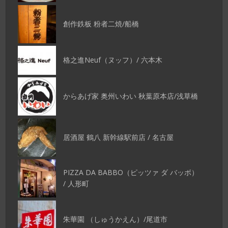
創作鉄板 粉者二焼/船橋
格之進Neuf（ヌッフ）/ 六本木
からあげ家 奥州いわい 秋葉原本店/浅草橋
居酒屋 鶴八 新幹線駅前店 / 名古屋
PIZZA DA BABBO（ピッツァ ダ バッボ）
/ 人形町
朱華園 （しゅうかえん）/尾道市