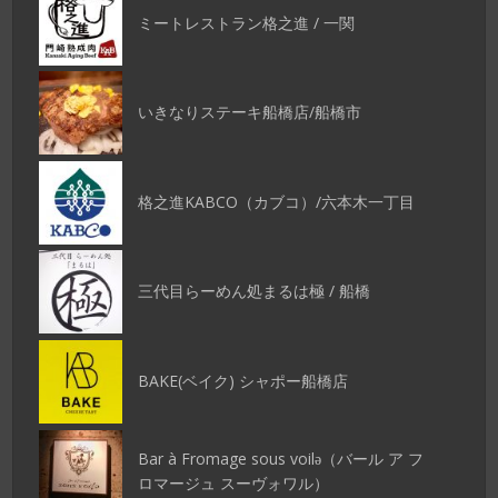
ミートレストラン格之進 / 一関
いきなりステーキ船橋店/船橋市
格之進KABCO（カブコ）/六本木一丁目
三代目らーめん処まるは極 / 船橋
BAKE(ベイク) シャポー船橋店
Bar à Fromage sous voilǝ（バール ア フ
ロマージュ スーヴォワル）