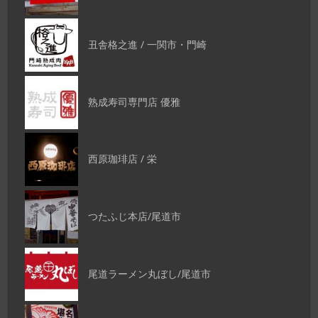
丑舎格之進 / 一関市・門崎
熟成寿司専門店 優雅
西原珈琲店 / 栄
つたふじ本店/尾道市
尾道ラーメン丸ぼし/尾道市