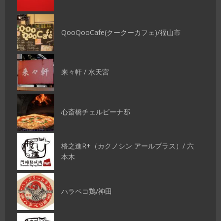
QooQooCafe(クークーカフェ)/福山市
来々軒 / 水天宮
心斎橋チェルピーナ邸
格之進R+（カクノシン アールプラス）/ 六
本木
ハラペコ鶏/神田