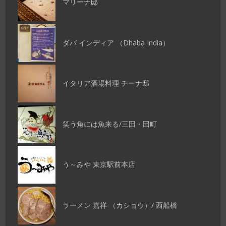
マリーナ邸
ダバ インディア （Dhaba India）
イタリア酒場料理 チーナ邸
笑う角には魚来る/三田・田町
う～みや 東京駅前本店
ラーメン 嘉祥 （カショウ）/ 西船橋