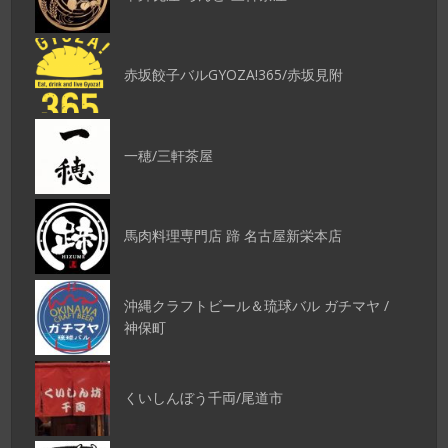
赤坂餃子バルGYOZA!365/赤坂見附
一穂/三軒茶屋
馬肉料理専門店 蹄 名古屋新栄本店
沖縄クラフトビール＆琉球バル ガチマヤ /
神保町
くいしんぼう千両/尾道市