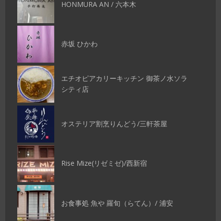
HONMURA AN / 六本木
赤坂 ひかわ
エチオピアカリーキッチン 御茶ノ水ソラ
シティ店
オステリア割烹りんどう/三軒茶屋
Rise Mize(リゼミゼ)/西新宿
お食事処 魚や 羅旬（らてん）/ 浦安