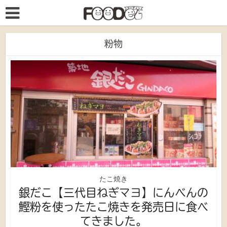
粉物
たこ焼き
銀だこ【三代目ねぎマヨ】にんべんの
鰹粉を使ったたこ焼きを発売日に食べ
てきました。