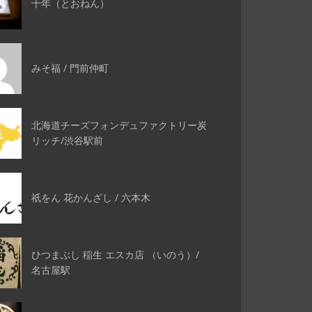
十年（とおねん）
みそ福 / 門前仲町
北海道チーズフォンデュファクトリー炭
リッチ/渋谷駅前
祇をん 花かんざし / 六本木
ひつまぶし 稲生 エスカ店 （いのう）/
名古屋駅