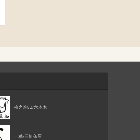
格之進82/六本木
一穂/三軒茶屋