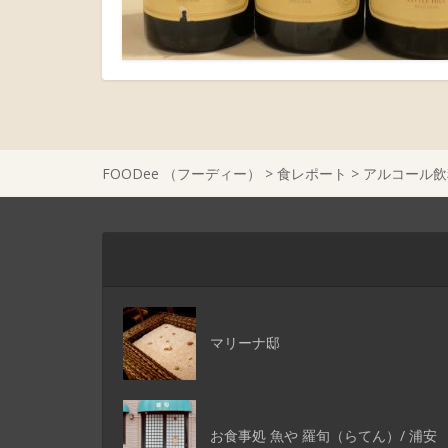
FOODee （フーディー）
>
食レポート
>
アルコール飲
マリーナ邸
お食事処 魚や 羅旬（らてん）/ 浦安