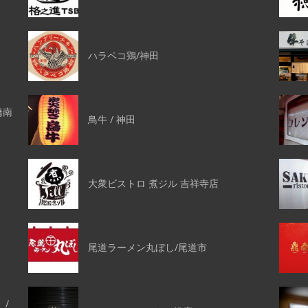
ハラペコ鶏/神田
橋南
鳥牛 / 神田
大衆ビストロ 煮ジル 吉祥寺店
尾道ラーメン丸ぼし/尾道市
 /