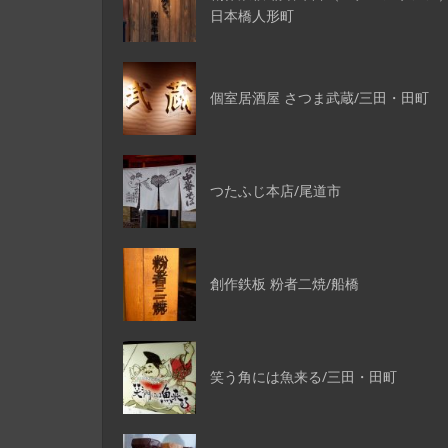
日本橋人形町
個室居酒屋 さつま武蔵/三田・田町
つたふじ本店/尾道市
創作鉄板 粉者二焼/船橋
笑う角には魚来る/三田・田町