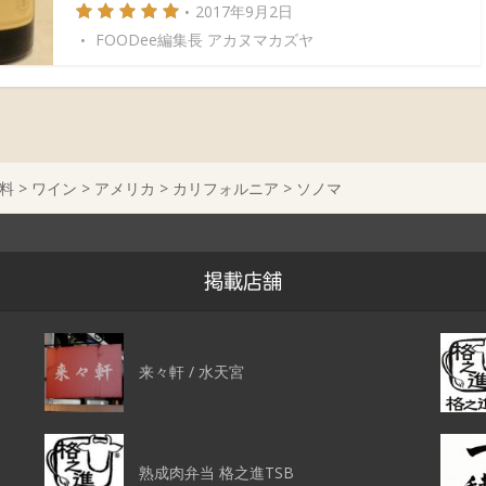
2017年9月2日
FOODee編集長 アカヌマカズヤ
料
>
ワイン
>
アメリカ
>
カリフォルニア
>
ソノマ
掲載店舗
来々軒 / 水天宮
熟成肉弁当 格之進TSB