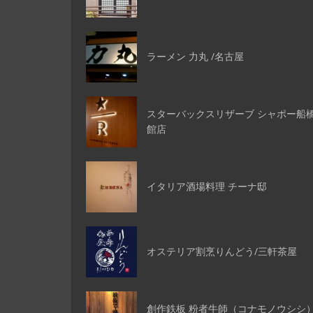
ラーメン 力丸 /名古屋
スターバックスリザーブ シャポー船
館店
イタリア酒場料理 チーナ邸
オステリア割烹りんどう/三軒茶屋
創作鉄板 粉者牛師（コナモノウシシ）