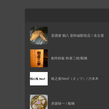
居酒屋 鶴八 新幹線駅前店 / 名古屋
創作鉄板 粉者二焼/船橋
格之進Neuf（ヌッフ）/ 六本木
赤坂味一 / 船橋