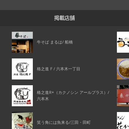
掲載店舗
牛そば まるは/ 船橋
格之進 F / 六本木一丁目
格之進R+（カクノシン アールプラス）/
六本木
笑う角には魚来る/三田・田町