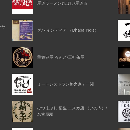
尾道ラーメン丸ぼし/尾道市
マヤ
ダバ インディア （Dhaba India）
華舞㐂屋 ろんど/三軒茶屋
ミートレストラン格之進 / 一関
ひつまぶし 稲生 エスカ店 （いのう）/
名古屋駅