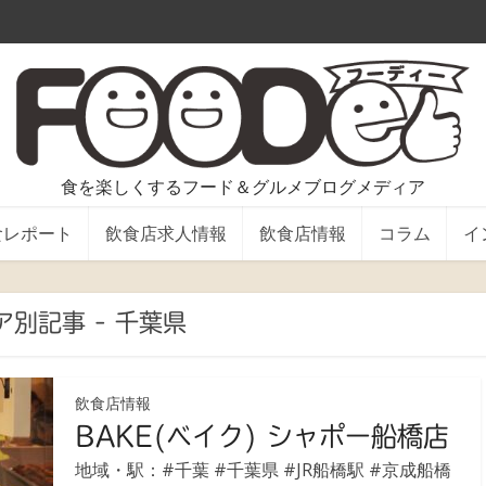
食を楽しくするフード＆グルメブログメディア
食レポート
飲食店求人情報
飲食店情報
コラム
イ
ア別記事 - 千葉県
飲食店情報
BAKE(ベイク) シャポー船橋店
地域・駅：
#千葉
#千葉県
#JR船橋駅
#京成船橋