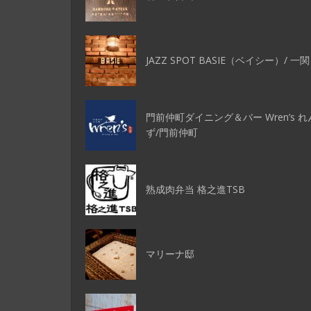
JAZZ SPOT BASIE（ベイシー）/ 一関
門前仲町ダイニング＆バー Wren’s れ
ず/門前仲町
熟成肉弁当 格之進TSB
マリーナ邸