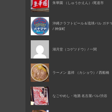
朱華園 （しゅうかえん）/尾道市
沖縄クラフトビール＆琉球バル ガチ
/ 神保町
湖月堂（コゲツドウ）/ 一関
ラーメン 嘉祥 （カショウ）/ 西船橋
なごやめし・地酒 名古屋バル/渋谷