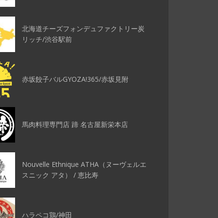
北海道チーズフォンデュファクトリー炭
リッチ/渋谷駅前
赤坂餃子バルGYOZA!365/赤坂見附
馬肉料理専門店 蹄 名古屋新栄本店
Nouvelle Ethnique ATHA（ヌーヴェルエ
スニック アタ） / 恵比寿
ハラペコ鶏/神田