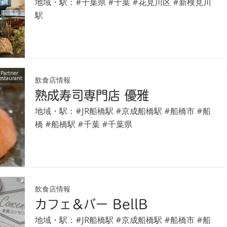
地域・駅：
#千葉県
#千葉
#花見川区
#新検見川
駅
Partner
estaurant
飲食店情報
熟成寿司専門店 優雅
地域・駅：
#JR船橋駅
#京成船橋駅
#船橋市
#船
橋
#船橋駅
#千葉
#千葉県
飲食店情報
カフェ＆バー BellB
地域・駅：
#JR船橋駅
#京成船橋駅
#船橋市
#船