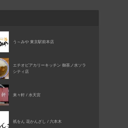
う～みや 東京駅前本店
エチオピアカリーキッチン 御茶ノ水ソラ
シティ店
来々軒 / 水天宮
祇をん 花かんざし / 六本木