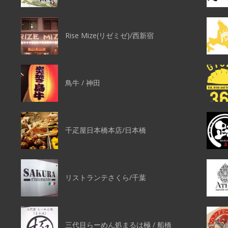
Rise Mize(リゼミゼ)/西新宿
鳥牛 / 神田
千疋屋日本橋本店/日本橋
リストランテさくら/千葉
三代目らーめん処まるは極 / 船橋