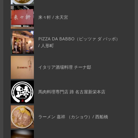
来々軒 / 水天宮
PIZZA DA BABBO（ピッツァ ダ バッボ）
/ 人形町
イタリア酒場料理 チーナ邸
馬肉料理専門店 蹄 名古屋新栄本店
ラーメン 嘉祥 （カショウ）/ 西船橋