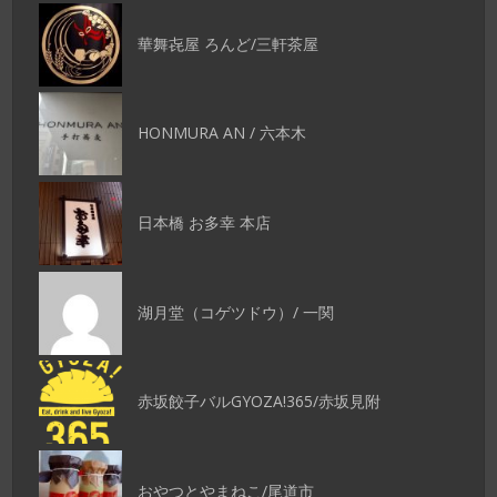
華舞㐂屋 ろんど/三軒茶屋
HONMURA AN / 六本木
日本橋 お多幸 本店
湖月堂（コゲツドウ）/ 一関
赤坂餃子バルGYOZA!365/赤坂見附
おやつとやまねこ/尾道市