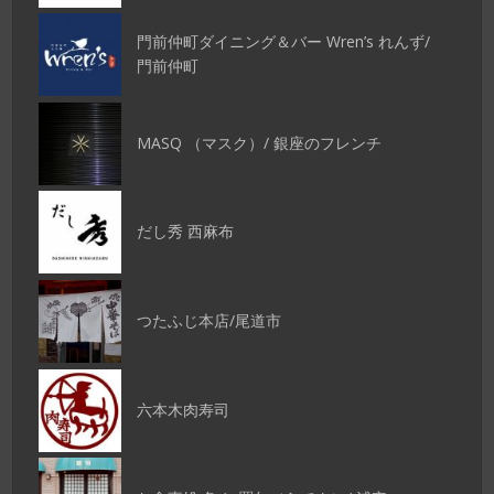
門前仲町ダイニング＆バー Wren’s れんず/
門前仲町
MASQ （マスク）/ 銀座のフレンチ
だし秀 西麻布
つたふじ本店/尾道市
六本木肉寿司