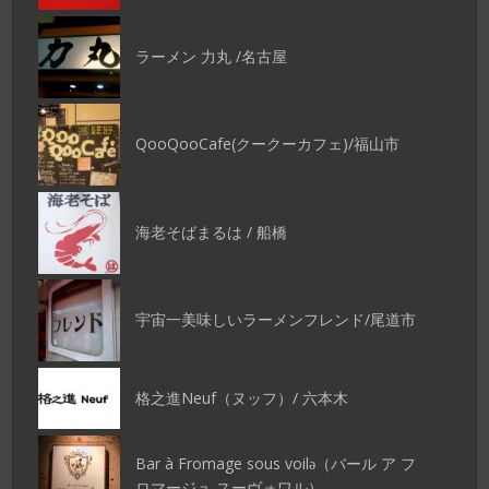
ラーメン 力丸 /名古屋
QooQooCafe(クークーカフェ)/福山市
海老そばまるは / 船橋
宇宙一美味しいラーメンフレンド/尾道市
格之進Neuf（ヌッフ）/ 六本木
Bar à Fromage sous voilǝ（バール ア フ
ロマージュ スーヴォワル）