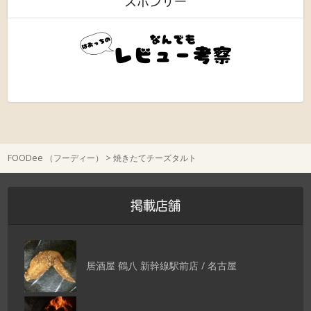
スポンサー
FOODee （フーディー）
>
焼きたてチーズタルト
掲載店舗
居酒屋 鶴八 新幹線駅前店 / 名古屋