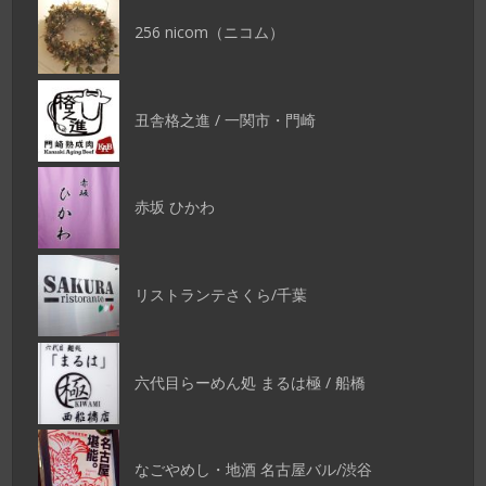
256 nicom（ニコム）
丑舎格之進 / 一関市・門崎
赤坂 ひかわ
リストランテさくら/千葉
六代目らーめん処 まるは極 / 船橋
なごやめし・地酒 名古屋バル/渋谷