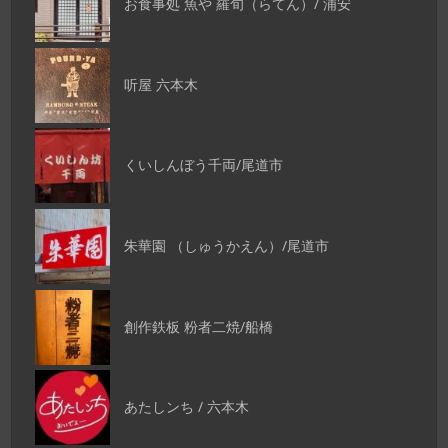
お食事処 魚や 羅旬（らてん）/ 浦安
听屋 六本木
くいしんぼう千両/尾道市
朱華園 （しゅうかえん）/尾道市
創作鉄板 粉者二焼/船橋
あたしンち / 六本木