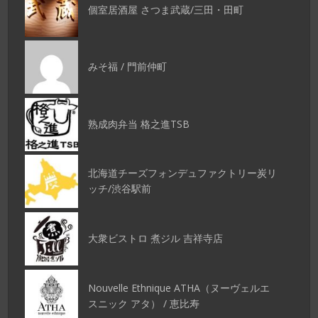
個室居酒屋 さつま武蔵/三田・田町
みそ福 / 門前仲町
熟成肉弁当 格之進TSB
北海道チーズフォンデュファクトリー炭リ
ッチ/渋谷駅前
大衆ビストロ 煮ジル 吉祥寺店
Nouvelle Ethnique ATHA（ヌーヴェルエ
スニック アタ） / 恵比寿