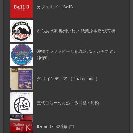
カフェ＆バー BellB
からあげ家 奥州いわい 秋葉原本店/浅草橋
沖縄クラフトビール＆琉球バル ガチマヤ /
神保町
ダバ インディア （Dhaba India）
三代目らーめん処まるは極 / 船橋
ItalianBarK2/福山市