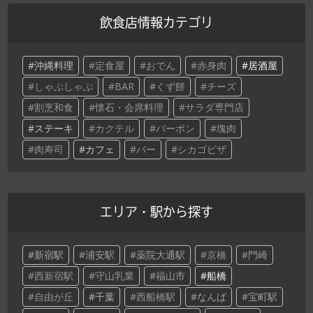
飲食店情報カテゴリ
沖縄料理
定食屋
おでん
赤身肉
居酒屋
しゃぶしゃぶ
BAR
くず餅
チーズ
割烹和食
懐石・会席料理
サラダ専門店
ステーキ
カクテル
バーボン
塊肉
肉寿司
カフェ
バー
シカゴピザ
エリア・駅から探す
新宿駅
浦安駅
薬院大通駅
京橋
門崎
西新宿駅
守山乳業
福山市
船橋
自由が丘
千葉
西船橋駅
なんば
宝町駅