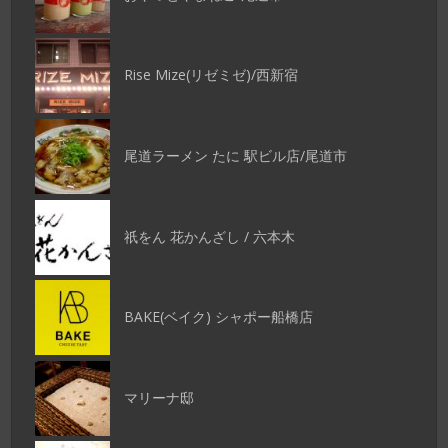
Rise Mize(リゼミゼ)/西新宿
尾道ラーメン たに 駅ビル店/尾道市
祇をん 花かんざし / 六本木
BAKE(ベイク) シャポー船橋店
マリーナ邸