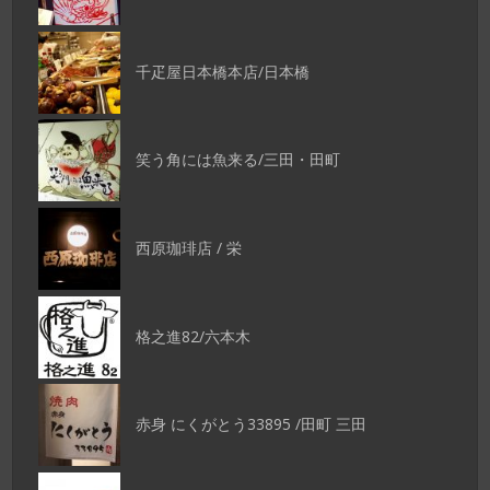
千疋屋日本橋本店/日本橋
笑う角には魚来る/三田・田町
西原珈琲店 / 栄
格之進82/六本木
赤身 にくがとう33895 /田町 三田