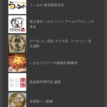
う～みや 東京駅前本店
格之進R+（カクノシン アールプラス）/ 六
本木
ひつまぶし 稲生 エスカ店 （いのう）/ 名
古屋駅
いきなりステーキ船橋店/船橋市
熟成寿司専門店 優雅
赤坂味一 / 船橋