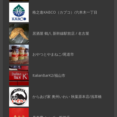
格之進KABCO（カブコ）/六本木一丁目
居酒屋 鶴八 新幹線駅前店 / 名古屋
おやつとやまねこ/尾道市
ItalianBarK2/福山市
からあげ家 奥州いわい 秋葉原本店/浅草橋