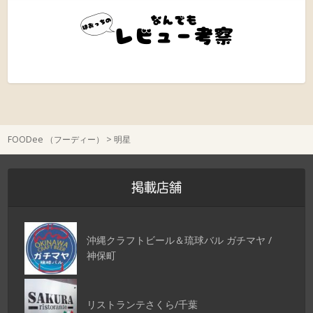
FOODee （フーディー）
>
明星
掲載店舗
沖縄クラフトビール＆琉球バル ガチマヤ /
神保町
リストランテさくら/千葉