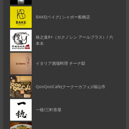
BAKE(ベイク) シャポー船橋店
格之進R+（カクノシン アールプラス）/ 六
本木
イタリア酒場料理 チーナ邸
QooQooCafe(クークーカフェ)/福山市
一穂/三軒茶屋