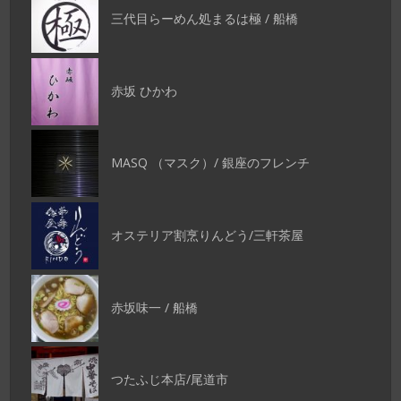
三代目らーめん処まるは極 / 船橋
赤坂 ひかわ
MASQ （マスク）/ 銀座のフレンチ
オステリア割烹りんどう/三軒茶屋
赤坂味一 / 船橋
つたふじ本店/尾道市