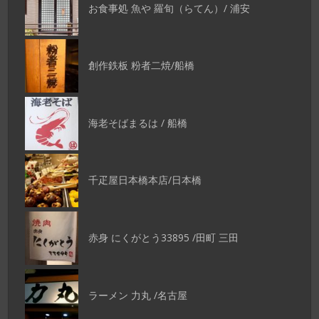
お食事処 魚や 羅旬（らてん）/ 浦安
創作鉄板 粉者二焼/船橋
海老そばまるは / 船橋
千疋屋日本橋本店/日本橋
赤身 にくがとう33895 /田町 三田
ラーメン 力丸 /名古屋