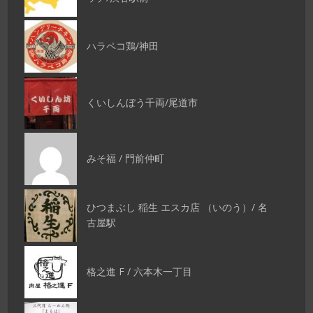
ハラペコ鶏/神田
くいしんぼう千両/尾道市
みそ福 / 門前仲町
ひつまぶし 稲生 エスカ店 （いのう）/ 名
古屋駅
格之進 F / 六本木一丁目