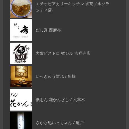
エチオピアカリーキッチン 御茶ノ水ソラ
シティ店
だし秀 西麻布
大衆ビストロ 煮ジル 吉祥寺店
いっきゅう離れ / 船橋
祇をん 花かんざし / 六本木
さかな処いっちゃん / 亀戸