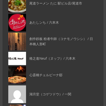
尾道ラーメン たに 駅ビル店/尾道市
あたしンち / 六本木
創作鉄板 粉者牛師（コナモノウシシ） / 日
本橋人形町
格之進Neuf（ヌッフ）/ 六本木
心斎橋チェルピーナ邸
湖月堂（コゲツドウ）/ 一関