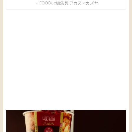
FOODee編集長 アカヌマカズヤ