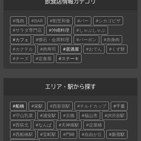
飲食店情報カテゴリ
塊肉
BAR
割烹和食
バー
シカゴピザ
サラダ専門店
沖縄料理
しゃぶしゃぶ
カフェ
懐石・会席料理
バーボン
赤身肉
カクテル
肉寿司
居酒屋
おでん
くず餅
チーズ
定食屋
ステーキ
エリア・駅から探す
船橋
栄駅
西新宿駅
チルドカップ
千葉
守山乳業
浦安駅
京橋
福山市
JR渋谷駅
西荻北
なんば
天神南駅
淀屋橋
西船橋駅
宝町駅
門崎
自由が丘
新宿駅