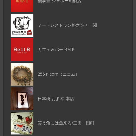
鼎泰豊 シャポー船橋店
ミートレストラン格之進 / 一関
カフェ＆バー BellB
256 nicom（ニコム）
日本橋 お多幸 本店
笑う角には魚来る/三田・田町