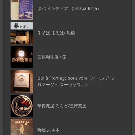
ダバ インディア （Dhaba India）
牛そば まるは/ 船橋
西原珈琲店 / 栄
Bar à Fromage sous voilǝ（バール ア フ
ロマージュ スーヴォワル）
華舞㐂屋 ろんど/三軒茶屋
听屋 六本木