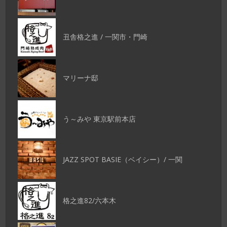
丑舎格之進 / 一関市・門崎
マリーナ邸
う～みや 東京駅前本店
JAZZ SPOT BASIE（ベイシー）/ 一関
格之進82/六本木