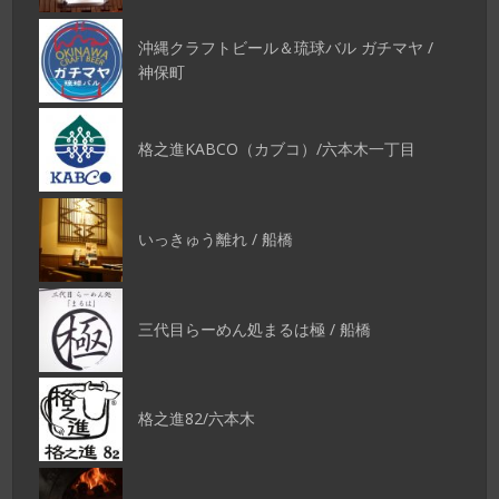
沖縄クラフトビール＆琉球バル ガチマヤ /
神保町
格之進KABCO（カブコ）/六本木一丁目
いっきゅう離れ / 船橋
三代目らーめん処まるは極 / 船橋
格之進82/六本木