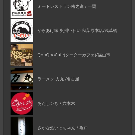
ミートレストラン格之進 / 一関
からあげ家 奥州いわい 秋葉原本店/浅草橋
QooQooCafe(クークーカフェ)/福山市
ラーメン 力丸 /名古屋
あたしンち / 六本木
さかな処いっちゃん / 亀戸