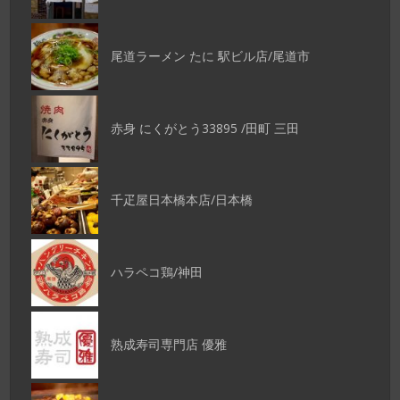
尾道ラーメン たに 駅ビル店/尾道市
赤身 にくがとう33895 /田町 三田
千疋屋日本橋本店/日本橋
ハラペコ鶏/神田
熟成寿司専門店 優雅