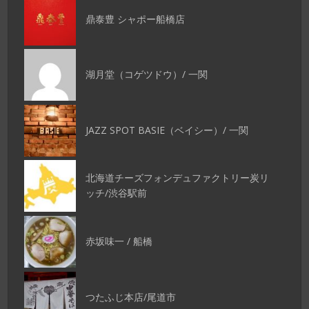
鼎泰豊 シャポー船橋店
湖月堂（コゲツドウ）/ 一関
JAZZ SPOT BASIE（ベイシー）/ 一関
北海道チーズフォンデュファクトリー炭リ
ッチ/渋谷駅前
赤坂味一 / 船橋
つたふじ本店/尾道市