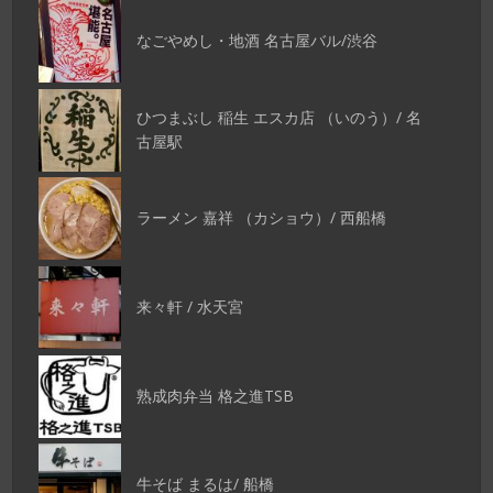
なごやめし・地酒 名古屋バル/渋谷
ひつまぶし 稲生 エスカ店 （いのう）/ 名
古屋駅
ラーメン 嘉祥 （カショウ）/ 西船橋
来々軒 / 水天宮
熟成肉弁当 格之進TSB
牛そば まるは/ 船橋