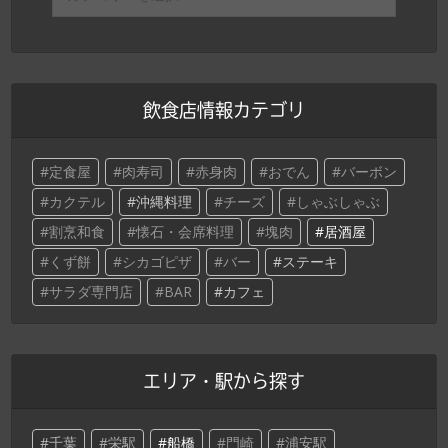
飲食店情報カテゴリ
定食屋
肉寿司
赤身肉
おでん
バーボン
カクテル
沖縄料理
チーズ
しゃぶしゃぶ
割烹和食
懐石・会席料理
塊肉
居酒屋
くず餅
シカゴピザ
バー
ステーキ
サラダ専門店
BAR
カフェ
エリア・駅から探す
千葉
栄駅
船橋
門崎
浦安駅