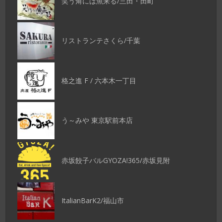
笑う角には魚来る/三田・田町
リストランテさくら/千葉
格之進 F / 六本木一丁目
う～みや 東京駅前本店
赤坂餃子バルGYOZA!365/赤坂見附
ItalianBarK2/福山市