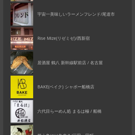
宇宙一美味しいラーメンフレンド/尾道市
Rise Mize(リゼミゼ)/西新宿
居酒屋 鶴八 新幹線駅前店 / 名古屋
BAKE(ベイク) シャポー船橋店
六代目らーめん処 まるは極 / 船橋