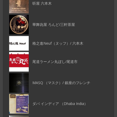
听屋 六本木
華舞㐂屋 ろんど/三軒茶屋
格之進Neuf（ヌッフ）/ 六本木
尾道ラーメン丸ぼし/尾道市
MASQ （マスク）/ 銀座のフレンチ
ダバ インディア （Dhaba India）