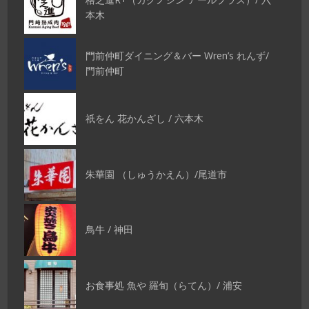
本木
門前仲町ダイニング＆バー Wren’s れんず/
門前仲町
祇をん 花かんざし / 六本木
朱華園 （しゅうかえん）/尾道市
鳥牛 / 神田
お食事処 魚や 羅旬（らてん）/ 浦安