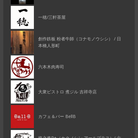
一穂/三軒茶屋
創作鉄板 粉者牛師（コナモノウシシ） / 日
本橋人形町
六本木肉寿司
大衆ビストロ 煮ジル 吉祥寺店
カフェ＆バー BellB
格之進R+（カクノシン アールプラス）/ 六