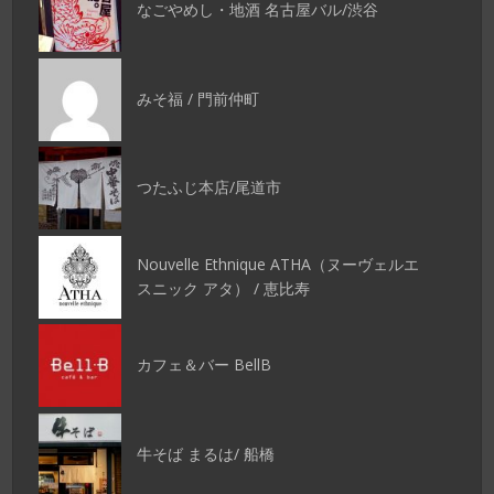
なごやめし・地酒 名古屋バル/渋谷
みそ福 / 門前仲町
つたふじ本店/尾道市
Nouvelle Ethnique ATHA（ヌーヴェルエ
スニック アタ） / 恵比寿
カフェ＆バー BellB
牛そば まるは/ 船橋