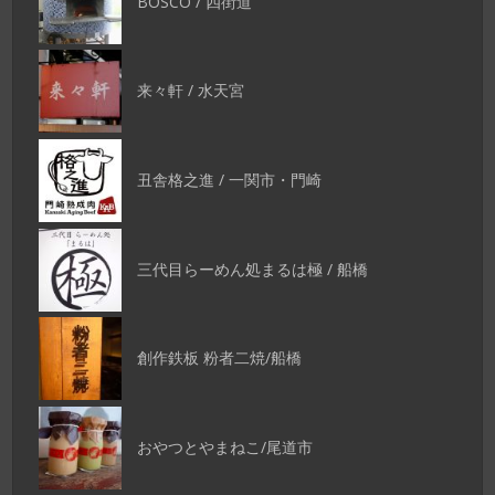
BOSCO / 四街道
来々軒 / 水天宮
丑舎格之進 / 一関市・門崎
三代目らーめん処まるは極 / 船橋
創作鉄板 粉者二焼/船橋
おやつとやまねこ/尾道市