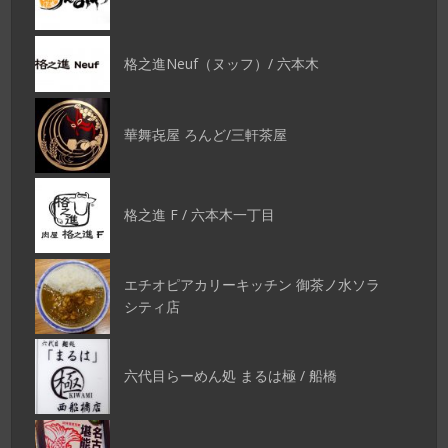
格之進Neuf（ヌッフ）/ 六本木
華舞㐂屋 ろんど/三軒茶屋
格之進 F / 六本木一丁目
エチオピアカリーキッチン 御茶ノ水ソラ
シティ店
六代目らーめん処 まるは極 / 船橋