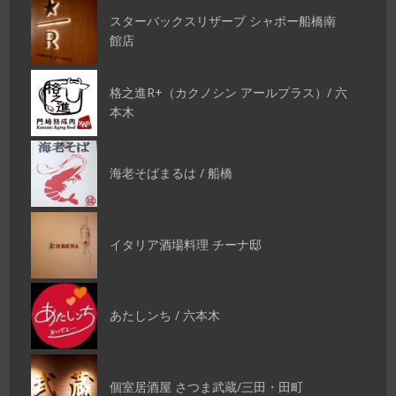
スターバックスリザーブ シャポー船橋南
館店
格之進R+（カクノシン アールプラス）/ 六
本木
海老そばまるは / 船橋
イタリア酒場料理 チーナ邸
あたしンち / 六本木
個室居酒屋 さつま武蔵/三田・田町