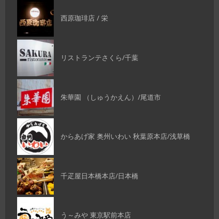
西原珈琲店 / 栄
リストランテさくら/千葉
朱華園 （しゅうかえん）/尾道市
からあげ家 奥州いわい 秋葉原本店/浅草橋
千疋屋日本橋本店/日本橋
う～みや 東京駅前本店