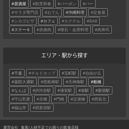
居酒屋
割烹和食
バーボン
バー
サラダ専門店
おでん
沖縄料理
定食屋
シカゴピザ
カフェ
カクテル
BAR
ステーキ
赤身肉
懐石・会席料理
肉寿司
エリア・駅から探す
千葉
チルドカップ
宝町駅
自由が丘
薬院大通駅
西船橋駅
天神南駅
船橋
なんば
JR渋谷駅
浦安駅
栄駅
新宿駅
守山乳業
京橋
門崎
淀屋橋
西荻北
福山市
西新宿駅
運営会社
集客/人材不足でお困りの飲食店様