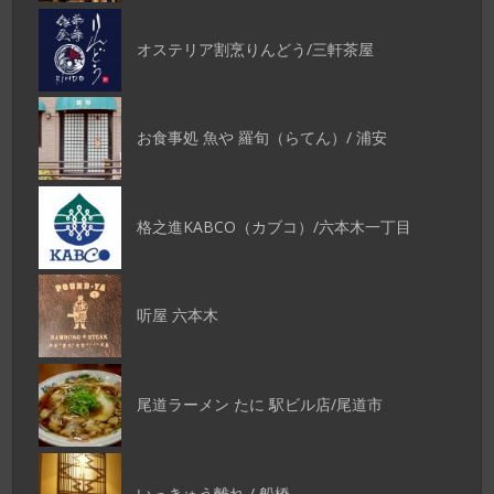
オステリア割烹りんどう/三軒茶屋
お食事処 魚や 羅旬（らてん）/ 浦安
格之進KABCO（カブコ）/六本木一丁目
听屋 六本木
尾道ラーメン たに 駅ビル店/尾道市
いっきゅう離れ / 船橋