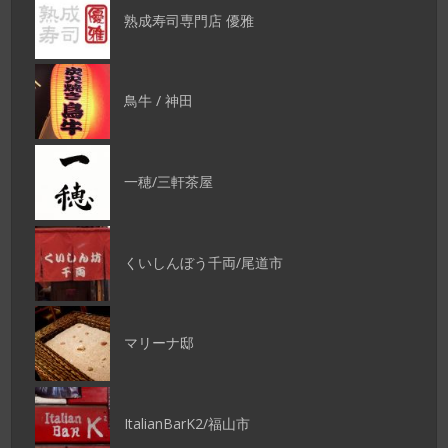
熟成寿司専門店 優雅
鳥牛 / 神田
一穂/三軒茶屋
くいしんぼう千両/尾道市
マリーナ邸
ItalianBarK2/福山市