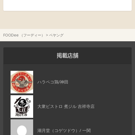
FOODee （フーディー）
>
ペヤング
掲載店舗
ハラペコ鶏/神田
大衆ビストロ 煮ジル 吉祥寺店
湖月堂（コゲツドウ）/ 一関