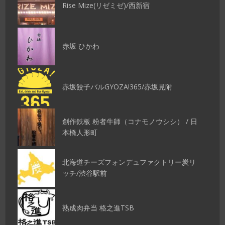
Rise Mize(リゼミゼ)/西新宿
赤坂 ひかわ
赤坂餃子バルGYOZA!365/赤坂見附
創作鉄板 粉者牛師（コナモノウシシ） / 日
本橋人形町
北海道チーズフォンデュファクトリー炭リ
ッチ/渋谷駅前
熟成肉弁当 格之進TSB