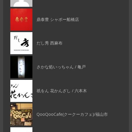
鼎泰豊 シャポー船橋店
だし秀 西麻布
さかな処いっちゃん / 亀戸
祇をん 花かんざし / 六本木
QooQooCafe(クークーカフェ)/福山市