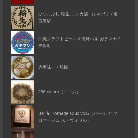
ひつまぶし 稲生 エスカ店 （いのう）/ 名
古屋駅
沖縄クラフトビール＆琉球バル ガチマヤ /
神保町
赤坂味一 / 船橋
256 nicom（ニコム）
Bar à Fromage sous voilǝ（バール ア フ
ロマージュ スーヴォワル）