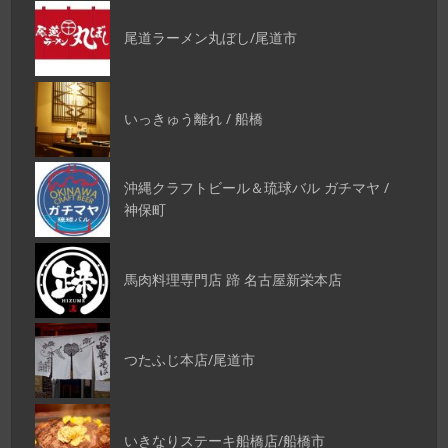
尾道ラーメン丸ぼし/尾道市
いっきゅう離れ / 船橋
沖縄クラフトビール＆琉球バル ガチマヤ /
神保町
馬肉料理専門店 蹄 名古屋新栄本店
つたふじ本店/尾道市
いきなりステーキ船橋店/船橋市