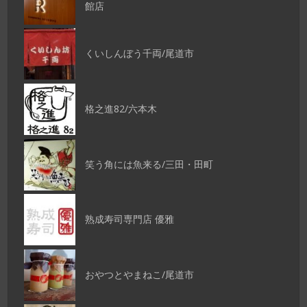
館店
くいしんぼう千両/尾道市
格之進82/六本木
笑う角には魚来る/三田・田町
熟成寿司専門店 優雅
おやつとやまねこ/尾道市