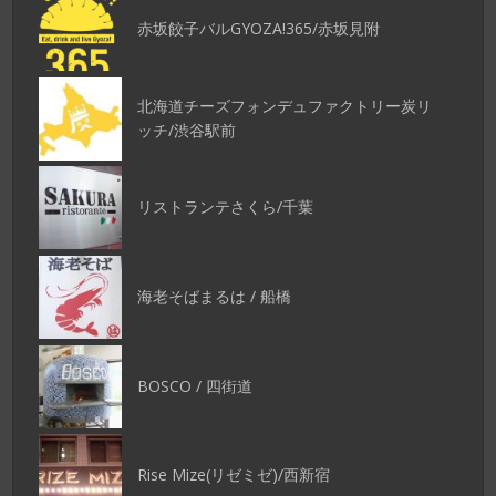
赤坂餃子バルGYOZA!365/赤坂見附
北海道チーズフォンデュファクトリー炭リ
ッチ/渋谷駅前
リストランテさくら/千葉
海老そばまるは / 船橋
BOSCO / 四街道
Rise Mize(リゼミゼ)/西新宿