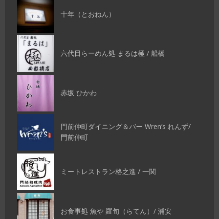
十年（とおねん）
六代目らーめん処 まるは極 / 船橋
赤坂 ひかわ
門前仲町ダイニング＆バー Wren’s れんず/
門前仲町
ミートレストラン格之進 / 一関
お食事処 魚や 羅旬（らてん）/ 浦安