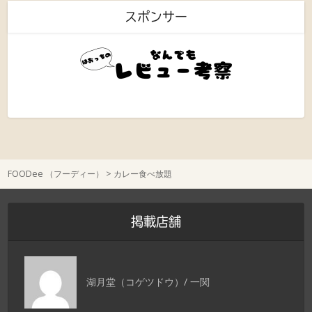
スポンサー
FOODee （フーディー）
>
カレー食べ放題
掲載店舗
湖月堂（コゲツドウ）/ 一関