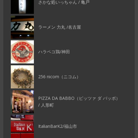
さかな処いっちゃん / 亀戸
ラーメン 力丸 /名古屋
ハラペコ鶏/神田
256 nicom（ニコム）
PIZZA DA BABBO（ピッツァ ダ バッボ）
/ 人形町
ItalianBarK2/福山市