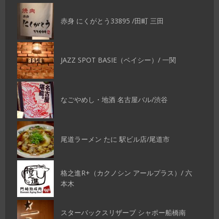
赤身 にくがとう33895 /田町 三田
JAZZ SPOT BASIE（ベイシー）/ 一関
なごやめし・地酒 名古屋バル/渋谷
尾道ラーメン たに 駅ビル店/尾道市
格之進R+（カクノシン アールプラス）/ 六
本木
スターバックスリザーブ シャポー船橋南