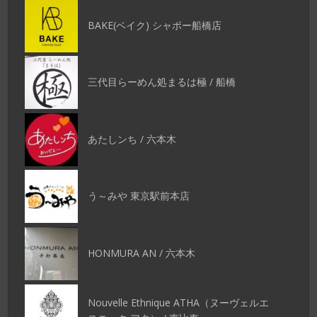
BAKE(ベイク) シャポー船橋店
三代目らーめん処まるは極 / 船橋
あたしンち / 六本木
う～みや 東京駅前本店
HONMURA AN / 六本木
Nouvelle Ethnique ATHA（ヌーヴェルエ