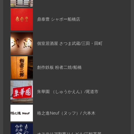
鼎泰豊 シャポー船橋店
個室居酒屋 さつま武蔵/三田・田町
創作鉄板 粉者二焼/船橋
朱華園 （しゅうかえん）/尾道市
格之進Neuf（ヌッフ）/ 六本木
オステリア割烹りんどう/三軒茶屋