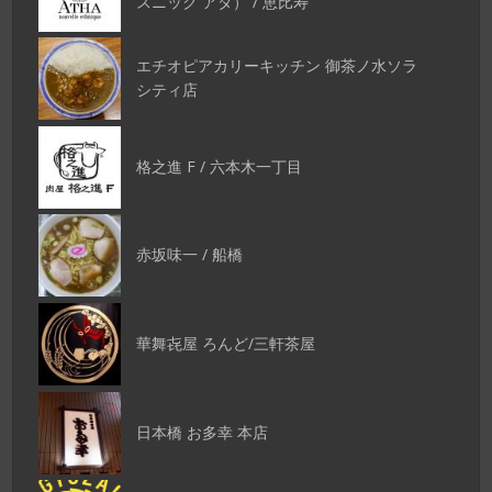
スニック アタ） / 恵比寿
エチオピアカリーキッチン 御茶ノ水ソラ
シティ店
格之進 F / 六本木一丁目
赤坂味一 / 船橋
華舞㐂屋 ろんど/三軒茶屋
日本橋 お多幸 本店