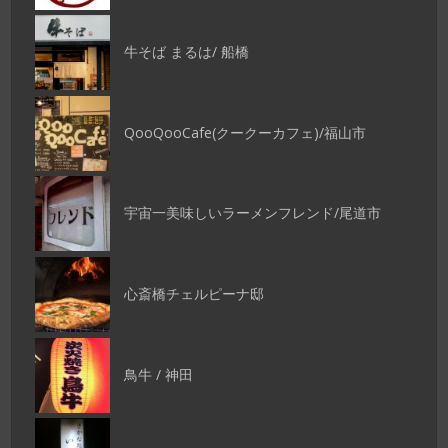
牛そば まるは/ 船橋
QooQooCafe(クークーカフェ)/福山市
宇宙一美味しいラーメンフレンド/尾道市
心斎橋チェルピーナ邸
鳥牛 / 神田