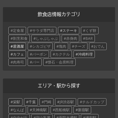
飲食店情報カテゴリ
定食屋
サラダ専門店
ステーキ
くず餅
割烹和食
しゃぶしゃぶ
赤身肉
BAR
居酒屋
シカゴピザ
塊肉
チーズ
おでん
カフェ
バーボン
カクテル
沖縄料理
肉寿司
バー
懐石・会席料理
エリア・駅から探す
栄駅
千葉
門崎
JR渋谷駅
チルドカップ
なんば
天神南駅
西船橋駅
新宿駅
自由が丘
守山乳業
薬院大通駅
浦安駅