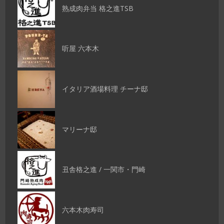
熟成肉弁当 格之進TSB
听屋 六本木
イタリア酒場料理 チーナ邸
マリーナ邸
丑舎格之進 / 一関市・門崎
六本木肉寿司