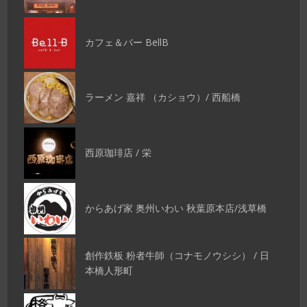
カフェ＆バー BellB
ラーメン 嘉祥 （カショウ）/ 西船橋
西原珈琲店 / 栄
からあげ家 奥州いわい 秋葉原本店/浅草橋
創作鉄板 粉者牛師（コナモノウシシ） / 日
本橋人形町