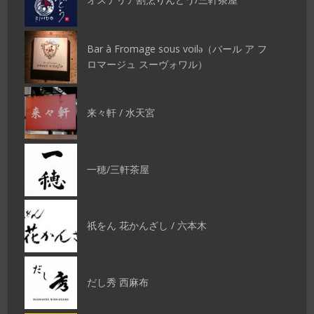
Bar à Fromage sous voilǝ（バール ア フ
ロマージュ スーヴォワル）
来々軒 / 水天宮
一穂/三軒茶屋
祇をん 花かんざし / 六本木
だし秀 西麻布