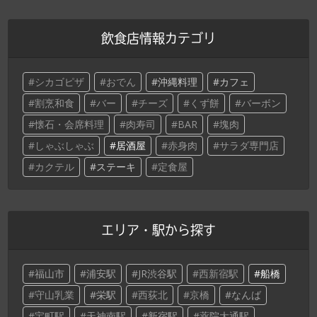
飲食店情報カテゴリ
シカゴピザ
おでん
沖縄料理
カフェ
割烹和食
バー
チーズ
くず餅
バーボン
懐石・会席料理
肉寿司
BAR
塊肉
しゃぶしゃぶ
居酒屋
赤身肉
サラダ専門店
カクテル
ステーキ
定食屋
エリア・駅から探す
福山市
浦安駅
JR渋谷駅
西新宿駅
船橋
守山乳業
栄駅
西荻北
京橋
なんば
宝町駅
天神南駅
新宿駅
薬院大通駅