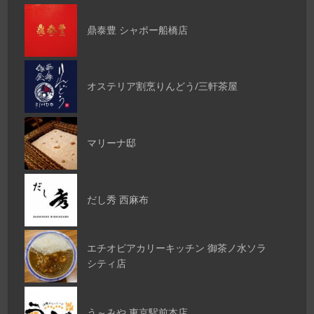
鼎泰豊 シャポー船橋店
オステリア割烹りんどう/三軒茶屋
マリーナ邸
だし秀 西麻布
エチオピアカリーキッチン 御茶ノ水ソラ
シティ店
う～みや 東京駅前本店