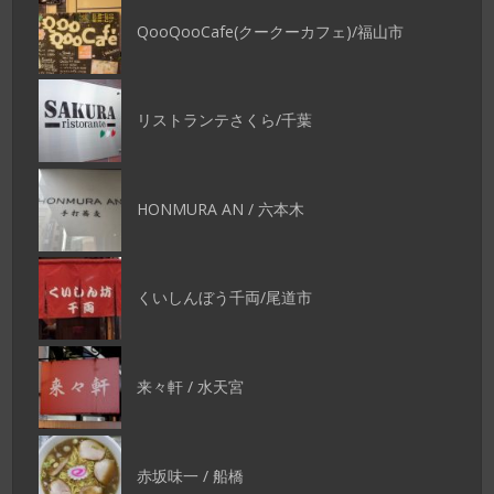
QooQooCafe(クークーカフェ)/福山市
リストランテさくら/千葉
HONMURA AN / 六本木
くいしんぼう千両/尾道市
来々軒 / 水天宮
赤坂味一 / 船橋