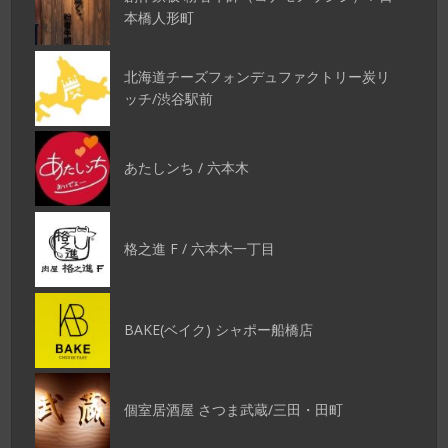
本橋人形町
北海道チーズフォンデュファクトリー炭リ
ッチ/渋谷駅前
あたしンち / 六本木
格之進 F / 六本木一丁目
BAKE(ベイク) シャポー船橋店
個室居酒屋 さつま武蔵/三田・田町