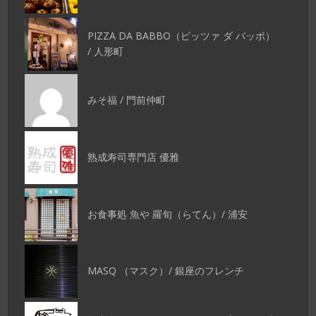
PIZZA DA BABBO（ピッツァ ダ バッボ）
/ 人形町
みそ福 / 門前仲町
熟成寿司専門店 優雅
お食事処 魚や 羅旬（らてん）/ 浦安
MASQ （マスク）/ 銀座のフレンチ