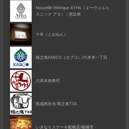
Nouvelle Ethnique ATHA（ヌーヴェルエ
スニック アタ） / 恵比寿
十年（とおねん）
格之進KABCO（カブコ）/六本木一丁目
六本木肉寿司
熟成肉弁当 格之進TSB
いきなりステーキ船橋店/船橋市