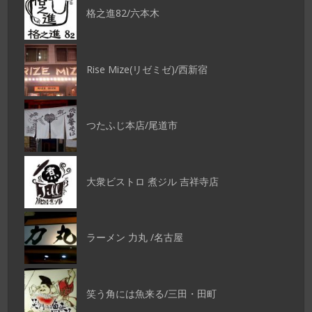
格之進82/六本木
Rise Mize(リゼミゼ)/西新宿
つたふじ本店/尾道市
大衆ビストロ 煮ジル 吉祥寺店
ラーメン 力丸 /名古屋
笑う角には魚来る/三田・田町