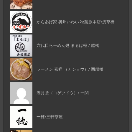
からあげ家 奥州いわい 秋葉原本店/浅草橋
六代目らーめん処 まるは極 / 船橋
ラーメン 嘉祥 （カショウ）/ 西船橋
湖月堂（コゲツドウ）/ 一関
一穂/三軒茶屋