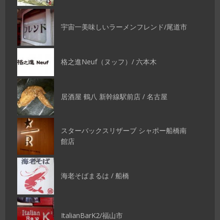
宇宙一美味しいラーメンフレンド/尾道市
格之進Neuf（ヌッフ）/ 六本木
居酒屋 鶴八 新幹線駅前店 / 名古屋
スターバックスリザーブ シャポー船橋南
館店
海老そばまるは / 船橋
ItalianBarK2/福山市