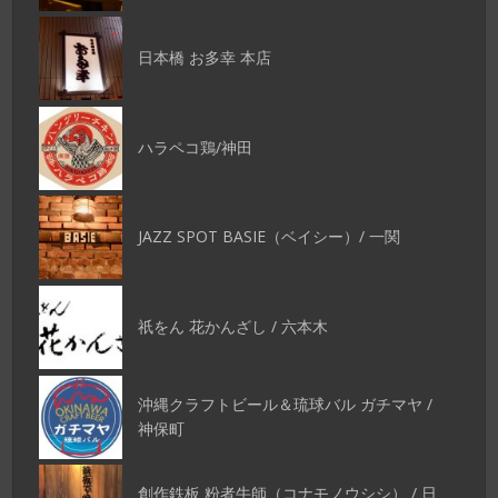
日本橋 お多幸 本店
ハラペコ鶏/神田
JAZZ SPOT BASIE（ベイシー）/ 一関
祇をん 花かんざし / 六本木
沖縄クラフトビール＆琉球バル ガチマヤ /
神保町
創作鉄板 粉者牛師（コナモノウシシ） / 日