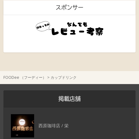
スポンサー
FOODee （フーディー）
>
カップドリンク
掲載店舗
西原珈琲店 / 栄