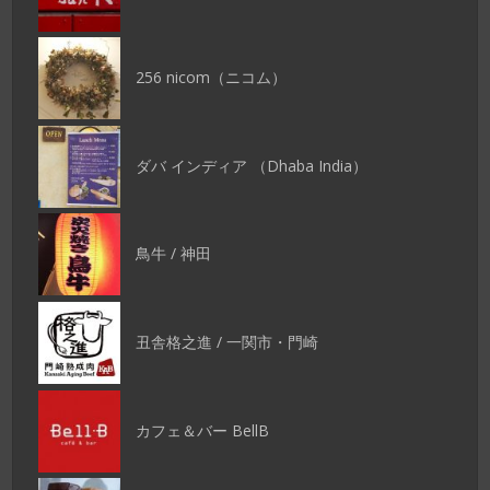
256 nicom（ニコム）
ダバ インディア （Dhaba India）
鳥牛 / 神田
丑舎格之進 / 一関市・門崎
カフェ＆バー BellB