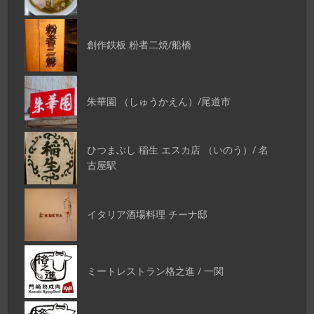
創作鉄板 粉者二焼/船橋
朱華園 （しゅうかえん）/尾道市
ひつまぶし 稲生 エスカ店 （いのう）/ 名
古屋駅
イタリア酒場料理 チーナ邸
ミートレストラン格之進 / 一関