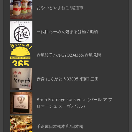
おやつとやまねこ/尾道市
三代目らーめん処まるは極 / 船橋
赤坂餃子バルGYOZA!365/赤坂見附
赤身 にくがとう33895 /田町 三田
Bar à Fromage sous voilǝ（バール ア フ
ロマージュ スーヴォワル）
千疋屋日本橋本店/日本橋