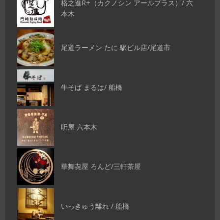
格之進R+（カクノシン アールプラス）/ 六
本木
尾道ラーメン たに 駅ビル店/尾道市
牛そば まるは/ 船橋
听屋 六本木
華舞㐂屋 ろんど/三軒茶屋
いっきゅう離れ / 船橋