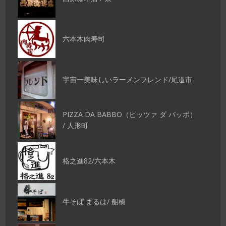
六本木肉寿司
宇宙一美味しいラーメンフレンド/尾道市
PIZZA DA BABBO（ピッツァ ダ バッボ）
/ 人形町
格之進82/六本木
牛そば まるは/ 船橋