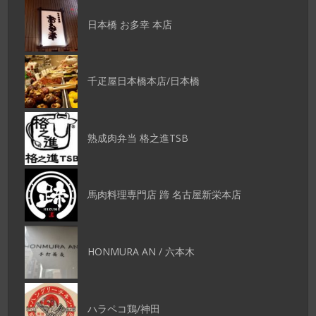
日本橋 お多幸 本店
千疋屋日本橋本店/日本橋
熟成肉弁当 格之進TSB
馬肉料理専門店 蹄 名古屋新栄本店
HONMURA AN / 六本木
ハラペコ鶏/神田