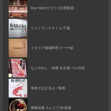
Rise Mize(リゼミゼ)/西新宿
リストランテさくら/千葉
イタリア酒場料理 チーナ邸
なごやめし・地酒 名古屋バル/渋谷
海老そばまるは / 船橋
華舞㐂屋 ろんど/三軒茶屋