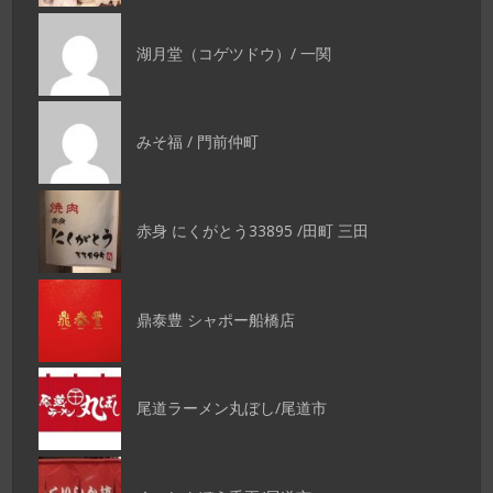
湖月堂（コゲツドウ）/ 一関
みそ福 / 門前仲町
赤身 にくがとう33895 /田町 三田
鼎泰豊 シャポー船橋店
尾道ラーメン丸ぼし/尾道市