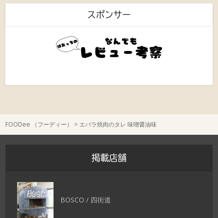
スポンサー
FOODee （フーディー）
>
エバラ焼肉のタレ 味噌醤油味
掲載店舗
BOSCO / 四街道