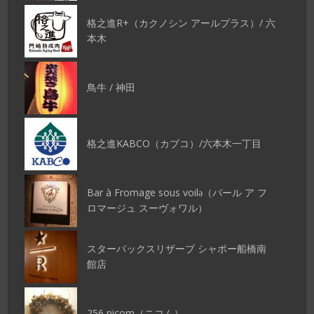
格之進R+（カクノシン アールプラス）/ 六
本木
鳥牛 / 神田
格之進KABCO（カブコ）/六本木一丁目
Bar à Fromage sous voilǝ（バール ア フ
ロマージュ スーヴォワル）
スターバックスリザーブ シャポー船橋南
館店
256 nicom（ニコム）