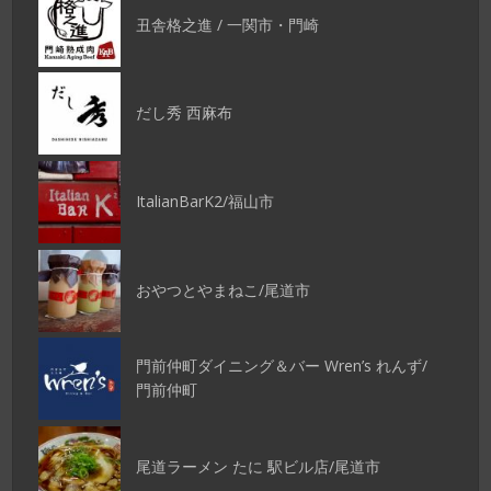
丑舎格之進 / 一関市・門崎
だし秀 西麻布
ItalianBarK2/福山市
おやつとやまねこ/尾道市
門前仲町ダイニング＆バー Wren’s れんず/
門前仲町
尾道ラーメン たに 駅ビル店/尾道市