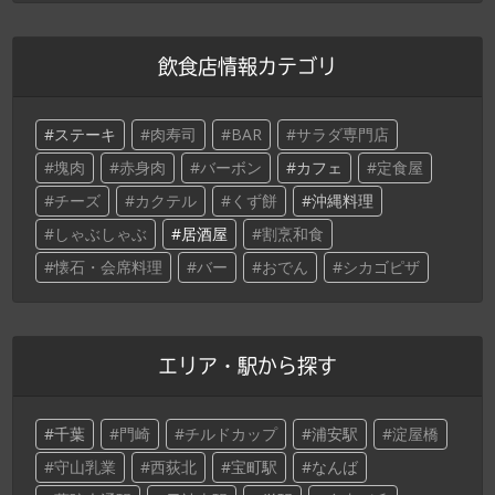
飲食店情報カテゴリ
ステーキ
肉寿司
BAR
サラダ専門店
塊肉
赤身肉
バーボン
カフェ
定食屋
チーズ
カクテル
くず餅
沖縄料理
しゃぶしゃぶ
居酒屋
割烹和食
懐石・会席料理
バー
おでん
シカゴピザ
エリア・駅から探す
千葉
門崎
チルドカップ
浦安駅
淀屋橋
守山乳業
西荻北
宝町駅
なんば