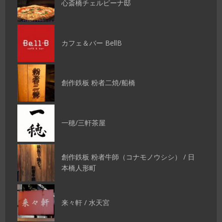
心斎橋チェルピーナ邸
カフェ＆バー BellB
創作鉄板 粉者二焼/船橋
一穂/三軒茶屋
創作鉄板 粉者牛師（コナモノウシシ） / 日
本橋人形町
来々軒 / 水天宮