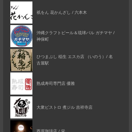
祇をん 花かんざし / 六本木
沖縄クラフトビール＆琉球バル ガチマヤ /
神保町
ひつまぶし 稲生 エスカ店 （いのう）/ 名
古屋駅
熟成寿司専門店 優雅
大衆ビストロ 煮ジル 吉祥寺店
西原珈琲店 / 栄