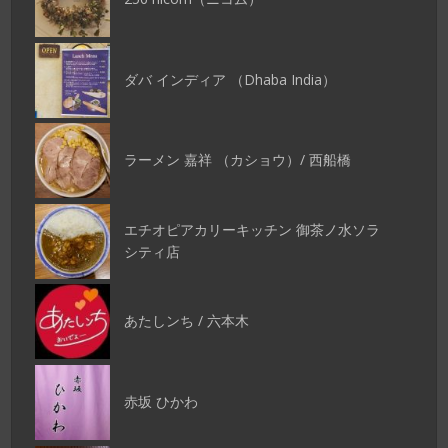
ダバ インディア （Dhaba India）
ラーメン 嘉祥 （カショウ）/ 西船橋
エチオピアカリーキッチン 御茶ノ水ソラ
シティ店
あたしンち / 六本木
赤坂 ひかわ