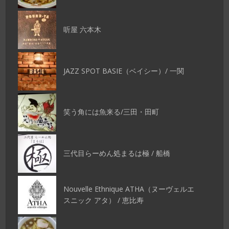
听屋 六本木
JAZZ SPOT BASIE（ベイシー）/ 一関
笑う角には魚来る/三田・田町
三代目らーめん処まるは極 / 船橋
Nouvelle Ethnique ATHA（ヌーヴェルエ
スニック アタ） / 恵比寿