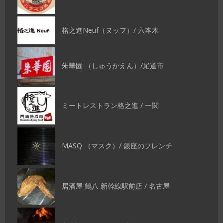
格之進Neuf（ヌッフ）/ 六本木
朱華園 （しゅうかえん）/尾道市
ミートレストラン格之進 / 一関
MASQ （マスク）/ 銀座のフレンチ
居酒屋 鶴八 新幹線駅前店 / 名古屋