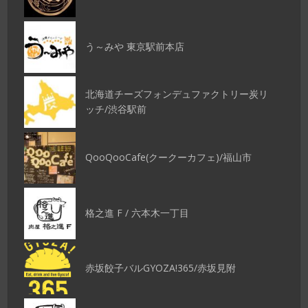
う～みや 東京駅前本店
北海道チーズフォンデュファクトリー炭リ
ッチ/渋谷駅前
QooQooCafe(クークーカフェ)/福山市
格之進 F / 六本木一丁目
赤坂餃子バルGYOZA!365/赤坂見附