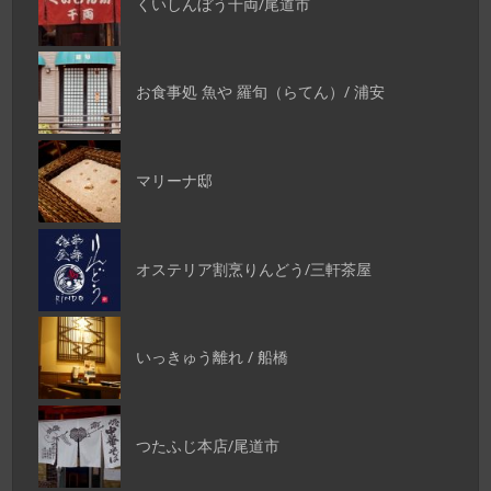
くいしんぼう千両/尾道市
お食事処 魚や 羅旬（らてん）/ 浦安
マリーナ邸
オステリア割烹りんどう/三軒茶屋
いっきゅう離れ / 船橋
つたふじ本店/尾道市