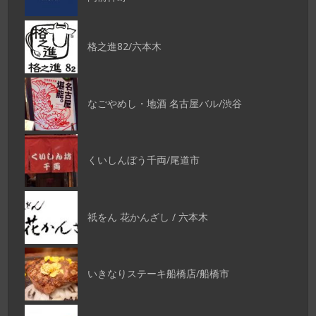
格之進82/六本木
なごやめし・地酒 名古屋バル/渋谷
くいしんぼう千両/尾道市
祇をん 花かんざし / 六本木
いきなりステーキ船橋店/船橋市