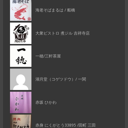
海老そばまるは / 船橋
大衆ビストロ 煮ジル 吉祥寺店
一穂/三軒茶屋
湖月堂（コゲツドウ）/ 一関
赤坂 ひかわ
赤身 にくがとう33895 /田町 三田