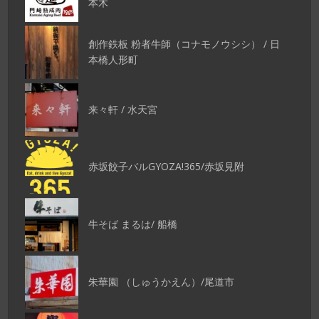
本木
創作鉄板 粉者牛師（コナモノウシシ） / 日
本橋人形町
来々軒 / 水天宮
赤坂餃子バルGYOZA!365/赤坂見附
牛そば まるは/ 船橋
朱華園 （しゅうかえん）/尾道市