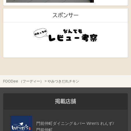
スポンサー
FOODee （フーディー）
>
やみつきだれチキン
掲載店舗
門前仲町ダイニング＆バー Wren’s れんず/
門前仲町