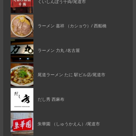
くいしんぼう千両/尾道市
ラーメン 嘉祥 （カショウ）/ 西船橋
ラーメン 力丸 /名古屋
尾道ラーメン たに 駅ビル店/尾道市
だし秀 西麻布
朱華園 （しゅうかえん）/尾道市