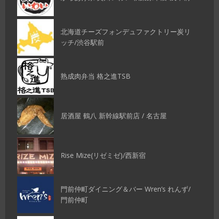
北海道チーズフォンデュファクトリー炭リ
ッチ/渋谷駅前
熟成肉弁当 格之進TSB
居酒屋 鶴八 新幹線駅前店 / 名古屋
Rise Mize(リゼミゼ)/西新宿
門前仲町ダイニング＆バー Wren’s れんず/
門前仲町