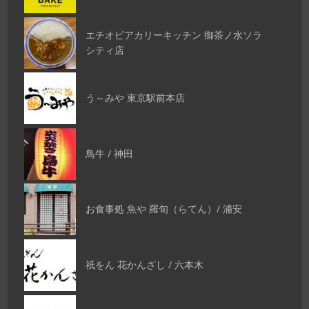
エチオピアカリーキッチン 御茶ノ水ソラ
シティ店
う～みや 東京駅前本店
鳥牛 / 神田
お食事処 魚や 羅旬（らてん）/ 浦安
祇をん 花かんざし / 六本木