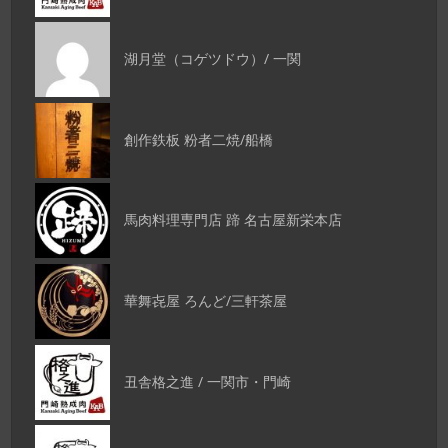
湖月堂（コゲツドウ）/ 一関
創作鉄板 粉者二焼/船橋
馬肉料理専門店 蹄 名古屋新栄本店
華舞㐂屋 ろんど/三軒茶屋
丑舎格之進 / 一関市・門崎