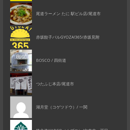
尾道ラーメン たに 駅ビル店/尾道市
赤坂餃子バルGYOZA!365/赤坂見附
BOSCO / 四街道
つたふじ本店/尾道市
湖月堂（コゲツドウ）/ 一関