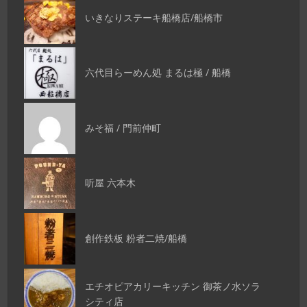
いきなりステーキ船橋店/船橋市
六代目らーめん処 まるは極 / 船橋
みそ福 / 門前仲町
听屋 六本木
創作鉄板 粉者二焼/船橋
エチオピアカリーキッチン 御茶ノ水ソラ
シティ店