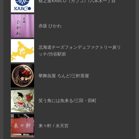
格之進KABCO（カブコ）/六本木一丁目
赤坂 ひかわ
北海道チーズフォンデュファクトリー炭リ
ッチ/渋谷駅前
華舞㐂屋 ろんど/三軒茶屋
笑う角には魚来る/三田・田町
来々軒 / 水天宮