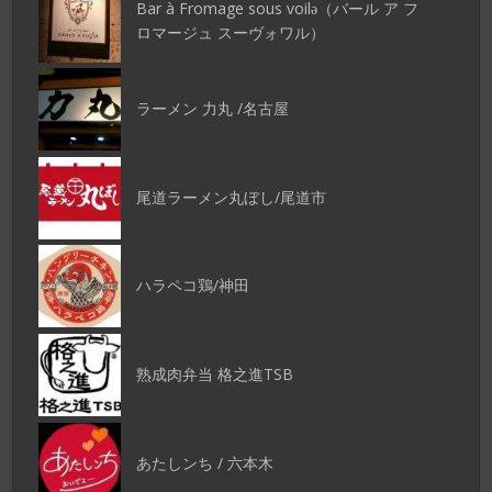
Bar à Fromage sous voilǝ（バール ア フ
ロマージュ スーヴォワル）
ラーメン 力丸 /名古屋
尾道ラーメン丸ぼし/尾道市
ハラペコ鶏/神田
熟成肉弁当 格之進TSB
あたしンち / 六本木