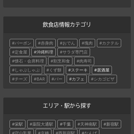
飲食店情報カテゴリ
バーボン
赤身肉
おでん
塊肉
カクテル
定食屋
沖縄料理
サラダ専門店
懐石・会席料理
割烹和食
肉寿司
しゃぶしゃぶ
くず餅
ステーキ
居酒屋
チーズ
BAR
バー
カフェ
シカゴピザ
エリア・駅から探す
栄駅
薬院大通駅
千葉
天神南駅
新宿駅
守山乳業
京橋
西新宿駅
なんば