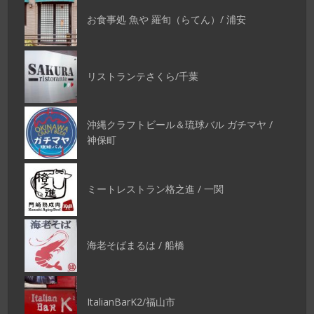
お食事処 魚や 羅旬（らてん）/ 浦安
リストランテさくら/千葉
沖縄クラフトビール＆琉球バル ガチマヤ /
神保町
ミートレストラン格之進 / 一関
海老そばまるは / 船橋
ItalianBarK2/福山市