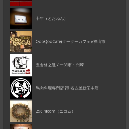
十年（とおねん）
QooQooCafe(クークーカフェ)/福山市
丑舎格之進 / 一関市・門崎
馬肉料理専門店 蹄 名古屋新栄本店
256 nicom（ニコム）