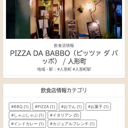
飲食店情報
PIZZA DA BABBO（ピッツァ ダ バ
ッボ） / 人形町
地域・駅：
#人形町
#人形町駅
飲食店情報カテゴリ
BBQ
(1)
PIZZA
(1)
おでん
(1)
お菓子
(1)
しゃぶしゃぶ
(1)
イタリアン
(5)
インドカレー
(1)
カジュアルフレンチ
(1)