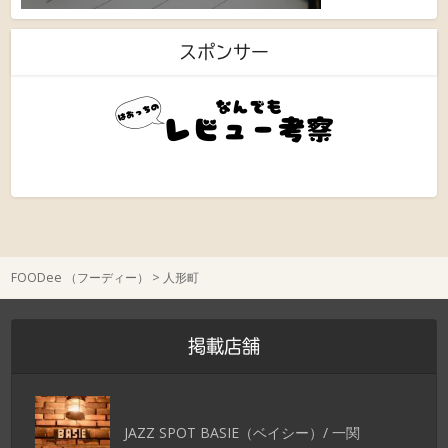
スポンサー
FOODee （フーディー）
>
人形町
掲載店舗
JAZZ SPOT BASIE（ベイシー）/ 一関