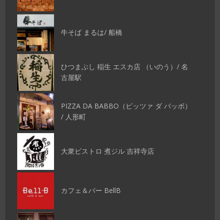
牛そば まるは/ 船橋
ひつまぶし 稲生 エスカ店 （いのう）/ 名
古屋駅
PIZZA DA BABBO（ピッツァ ダ バッボ）
/ 人形町
大衆ビストロ 煮ジル 吉祥寺店
カフェ＆バー BellB