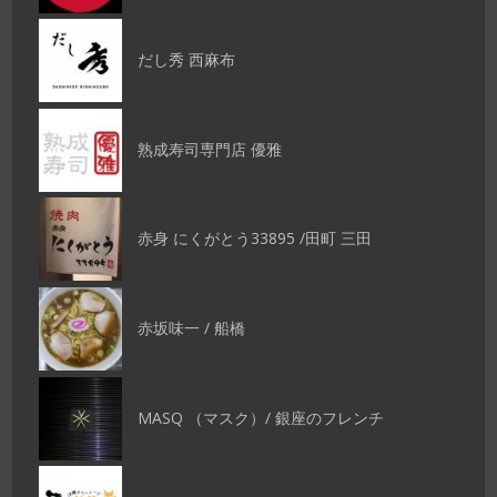
だし秀 西麻布
熟成寿司専門店 優雅
赤身 にくがとう33895 /田町 三田
赤坂味一 / 船橋
MASQ （マスク）/ 銀座のフレンチ