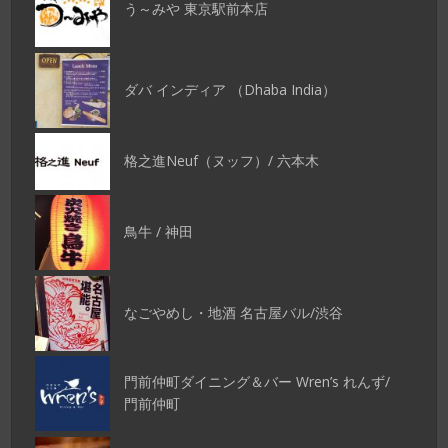
う～みや 東京駅前本店
ダバ インディア （Dhaba India）
格之進Neuf（ヌッフ）/ 六本木
鳥牛 / 神田
なごやめし・地酒 名古屋バル/渋谷
門前仲町ダイニング＆バー Wren’s れんず/
門前仲町