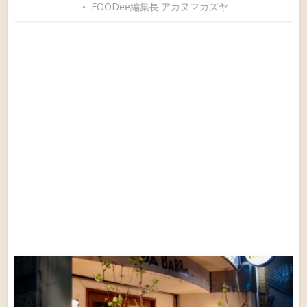
FOODee編集長 アカヌマカズヤ