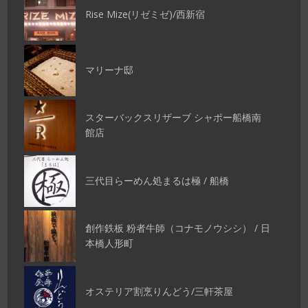
Rise Mize(リゼミゼ)/西新宿
マリーナ邸
スターバックスリザーブ シャポー船橋南
館店
三代目らーめん処まるは極 / 船橋
創作鉄板 粉者牛師（コナモノウシシ） / 日
本橋人形町
オステリア割烹りんどう/三軒茶屋