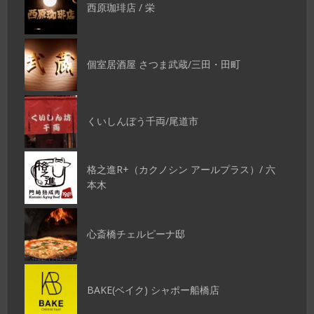
西原珈琲店 / 栄
個室居酒屋 さつま武蔵/三田・田町
くいしんぼう千両/尾道市
格之進R+（カクノシン アールプラス）/ 六
本木
心斎橋チェルピーナ邸
BAKE(ベイク) シャポー船橋店