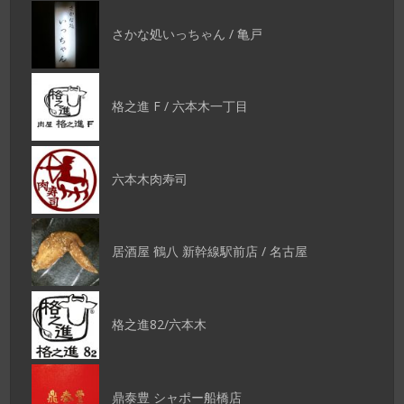
さかな処いっちゃん / 亀戸
格之進 F / 六本木一丁目
六本木肉寿司
居酒屋 鶴八 新幹線駅前店 / 名古屋
格之進82/六本木
鼎泰豊 シャポー船橋店