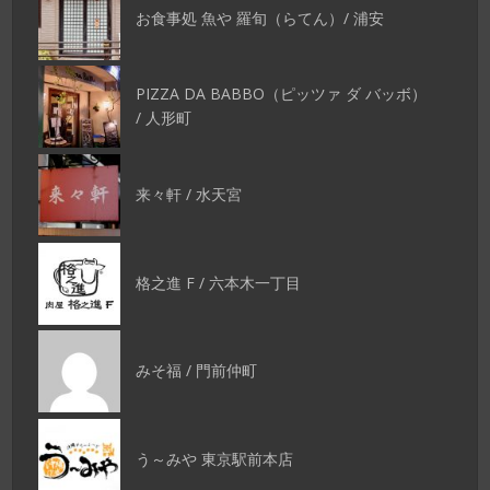
お食事処 魚や 羅旬（らてん）/ 浦安
PIZZA DA BABBO（ピッツァ ダ バッボ）
/ 人形町
来々軒 / 水天宮
格之進 F / 六本木一丁目
みそ福 / 門前仲町
う～みや 東京駅前本店