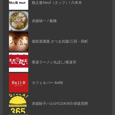
格之進Neuf（ヌッフ）/ 六本木
赤坂味一 / 船橋
個室居酒屋 さつま武蔵/三田・田町
尾道ラーメン丸ぼし/尾道市
カフェ＆バー BellB
赤坂餃子バルGYOZA!365/赤坂見附