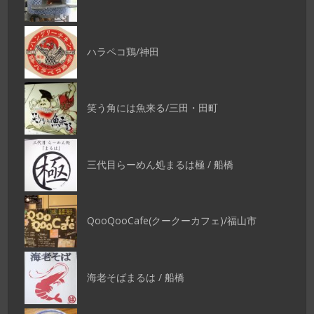
ハラペコ鶏/神田
笑う角には魚来る/三田・田町
三代目らーめん処まるは極 / 船橋
QooQooCafe(クークーカフェ)/福山市
海老そばまるは / 船橋