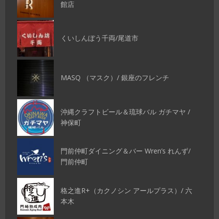
館店
くいしんぼう千両/尾道市
MASQ （マスク）/ 銀座のフレンチ
沖縄クラフトビール＆琉球バル ガチマヤ /
神保町
門前仲町ダイニング＆バー Wren’s れんず/
門前仲町
格之進R+（カクノシン アールプラス）/ 六
本木