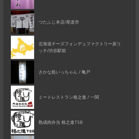
つたふじ本店/尾道市
北海道チーズフォンデュファクトリー炭リ
ッチ/渋谷駅前
さかな処いっちゃん / 亀戸
ミートレストラン格之進 / 一関
熟成肉弁当 格之進TSB