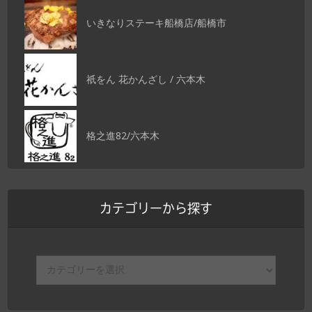
いきなりステーキ船橋店/船橋市
祇をん 花かんざし / 六本木
格之進82/六本木
カテゴリーから探す