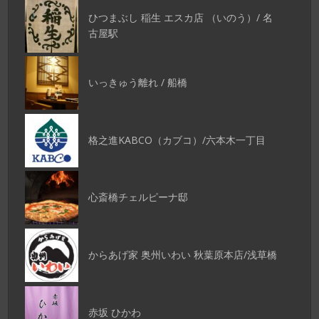
ひつまぶし 稲生 エスカ店 （いのう）/ 名
古屋駅
いっきゅう離れ / 船橋
格之進KABCO（カブコ）/六本木一丁目
心斎橋チェルピーナ邸
からあげ家 奥州いわい 秋葉原本店/浅草橋
赤坂 ひかわ