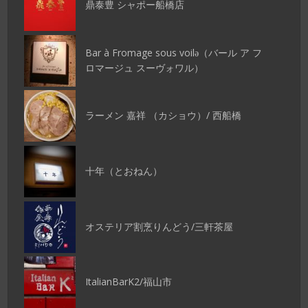
鼎泰豊 シャポー船橋店
Bar à Fromage sous voilǝ（バール ア フ
ロマージュ スーヴォワル）
ラーメン 嘉祥 （カショウ）/ 西船橋
十年（とおねん）
オステリア割烹りんどう/三軒茶屋
ItalianBarK2/福山市