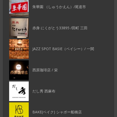
朱華園 （しゅうかえん）/尾道市
赤身 にくがとう33895 /田町 三田
JAZZ SPOT BASIE（ベイシー）/ 一関
西原珈琲店 / 栄
だし秀 西麻布
BAKE(ベイク) シャポー船橋店