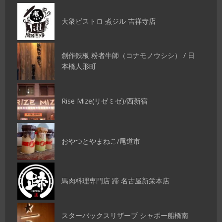
大衆ビストロ 煮ジル 吉祥寺店
創作鉄板 粉者牛師（コナモノウシシ） / 日
本橋人形町
Rise Mize(リゼミゼ)/西新宿
おやつとやまねこ/尾道市
馬肉料理専門店 蹄 名古屋新栄本店
スターバックスリザーブ シャポー船橋南