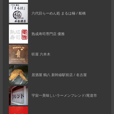
六代目らーめん処 まるは極 / 船橋
熟成寿司専門店 優雅
听屋 六本木
居酒屋 鶴八 新幹線駅前店 / 名古屋
宇宙一美味しいラーメンフレンド/尾道市