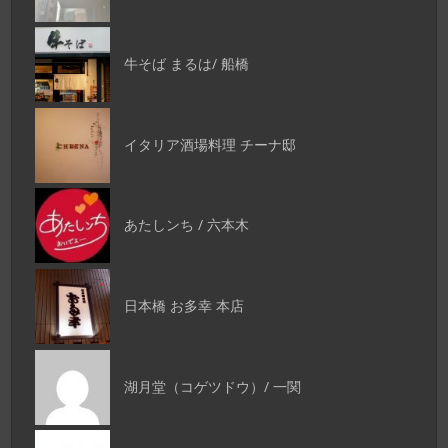
牛そば まるは/ 船橋
イタリア酒場料理 チーナ邸
あたしンち / 六本木
日本橋 お多幸 本店
湖月堂（コゲツドウ）/ 一関