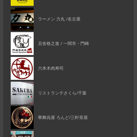
ラーメン 力丸 /名古屋
丑舎格之進 / 一関市・門崎
六本木肉寿司
リストランテさくら/千葉
華舞㐂屋 ろんど/三軒茶屋