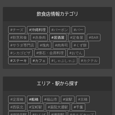
飲食店情報カテゴリ
チーズ
沖縄料理
バーボン
バー
割烹和食
赤身肉
居酒屋
定食屋
BAR
サラダ専門店
塊肉
肉寿司
くず餅
シカゴピザ
懐石・会席料理
おでん
ステーキ
カフェ
しゃぶしゃぶ
カクテル
エリア・駅から探す
淀屋橋
船橋
福山市
栄駅
京橋
西荻北
宝町駅
薬院大通駅
千葉
JR渋谷駅
なんば
浦安駅
チルドカップ