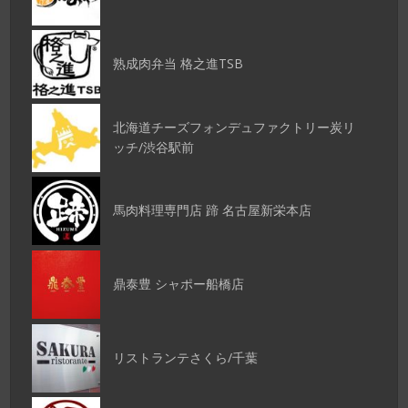
熟成肉弁当 格之進TSB
北海道チーズフォンデュファクトリー炭リ
ッチ/渋谷駅前
馬肉料理専門店 蹄 名古屋新栄本店
鼎泰豊 シャポー船橋店
リストランテさくら/千葉