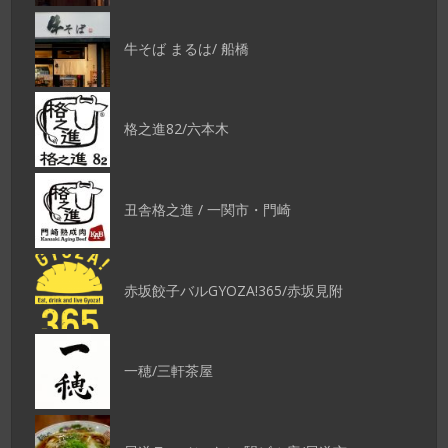
牛そば まるは/ 船橋
格之進82/六本木
丑舎格之進 / 一関市・門崎
赤坂餃子バルGYOZA!365/赤坂見附
一穂/三軒茶屋