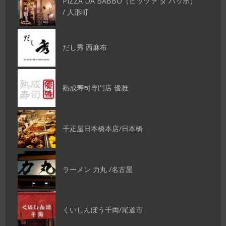
PIZZA DA BABBO（ピッツァ ダ バッボ）
/ 人形町
だし秀 西麻布
熟成寿司専門店 優雅
千疋屋日本橋本店/日本橋
ラーメン 力丸 /名古屋
くいしんぼう千両/尾道市