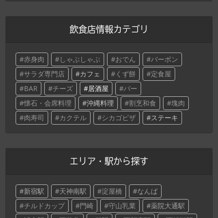
飲食店情報カテゴリ
赤身肉
しゃぶしゃぶ
おでん
バーボン
サラダ専門店
カフェ
くず餅
定食屋
BAR
チーズ
居酒屋
バー
懐石・会席料理
沖縄料理
割烹和食
塊肉
肉寿司
カクテル
シカゴピザ
ステーキ
エリア・駅から探す
新宿駅
天神南駅
淀屋橋
なんば
チルドカップ
門崎
守山乳業
薬院大通駅