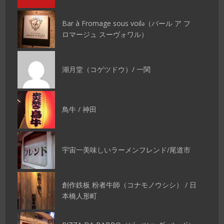
Bar à Fromage sous voilǝ（バール ア フ
ロマージュ スーヴォワル）
湖月堂（コゲツドウ）/ 一関
鳥牛 / 神田
宇宙一美味しいラーメンフレンド/尾道市
創作鉄板 粉者牛師（コナモノウシシ） / 日
本橋人形町