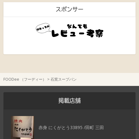
スポンサー
FOODee （フーディー）
>
石窯スープパン
掲載店舗
赤身 にくがとう33895 /田町 三田