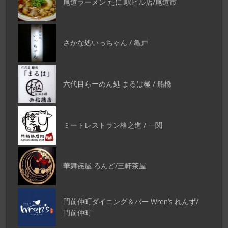
尾道ラーメン たに 駅ビル店/尾道市
さかな処いっちゃん / 亀戸
六代目らーめん処 まるは極 / 船橋
ミートレストラン格之進 / 一関
華舞㐂屋 ろんど/三軒茶屋
門前仲町ダイニング＆バー Wren’s れんず/
門前仲町