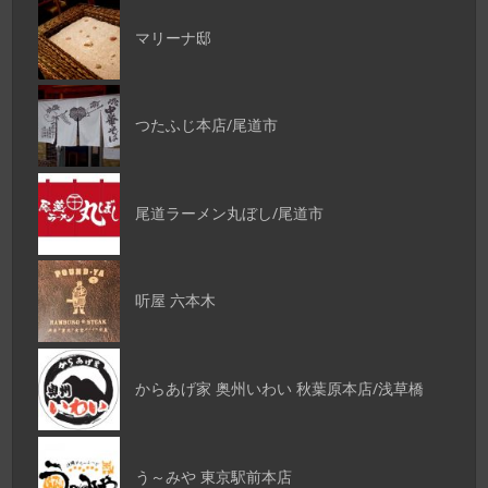
マリーナ邸
つたふじ本店/尾道市
尾道ラーメン丸ぼし/尾道市
听屋 六本木
からあげ家 奥州いわい 秋葉原本店/浅草橋
う～みや 東京駅前本店