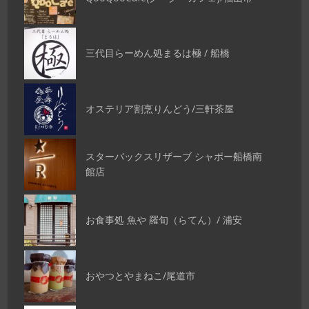
三代目らーめん処まるは極 / 船橋
オステリア割烹りんどう/三軒茶屋
スターバックスリザーブ シャポー船橋南
館店
お食事処 魚や 羅旬（らてん）/ 浦安
おやつとやまねこ/尾道市