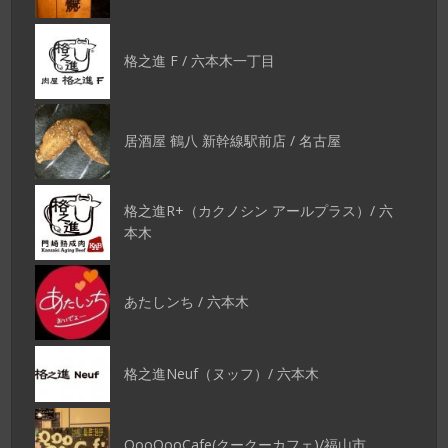
格之進 F / 六本木一丁目
居酒屋 鶴八 新幹線駅前店 / 名古屋
格之進R+（カクノシン アールプラス）/ 六
本木
あたしンち / 六本木
格之進Neuf（ヌッフ）/ 六本木
QooQooCafe(クークーカフェ)/福山市