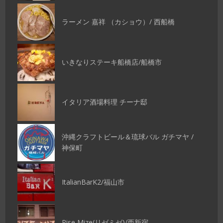
ラーメン 嘉祥 （カショウ）/ 西船橋
いきなりステーキ船橋店/船橋市
イタリア酒場料理 チーナ邸
沖縄クラフトビール＆琉球バル ガチマヤ /
神保町
ItalianBarK2/福山市
Rise Mize(リゼミゼ)/西新宿