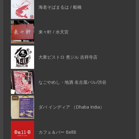
海老そばまるは / 船橋
来々軒 / 水天宮
大衆ビストロ 煮ジル 吉祥寺店
なごやめし・地酒 名古屋バル/渋谷
ダバ インディア （Dhaba India）
カフェ＆バー BellB