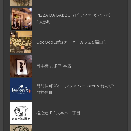
PIZZA DA BABBO（ピッツァ ダ バッボ）
/ 人形町
QooQooCafe(クークーカフェ)/福山市
日本橋 お多幸 本店
門前仲町ダイニング＆バー Wren’s れんず/
門前仲町
格之進 F / 六本木一丁目