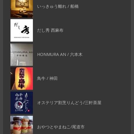
いっきゅう離れ / 船橋
だし秀 西麻布
HONMURA AN / 六本木
鳥牛 / 神田
オステリア割烹りんどう/三軒茶屋
おやつとやまねこ/尾道市