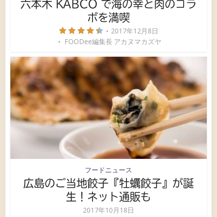
六本木 KABCO で海の幸と肉のコラ
ボを満喫
2017年12月8日
FOODee編集長 アカヌマカズヤ
フードニュース
広島のご当地餃子『牡蠣餃子』が誕
生！ネット通販も
2017年10月18日