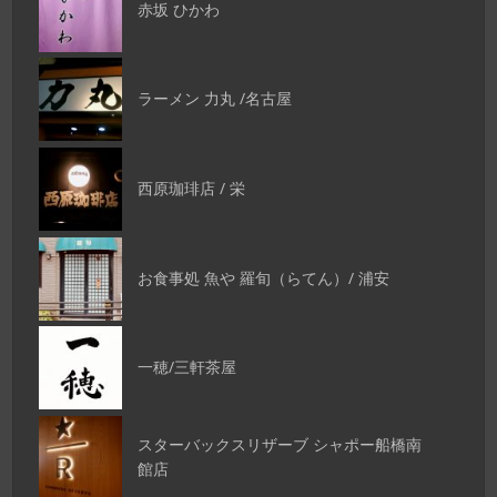
赤坂 ひかわ
ラーメン 力丸 /名古屋
西原珈琲店 / 栄
お食事処 魚や 羅旬（らてん）/ 浦安
一穂/三軒茶屋
スターバックスリザーブ シャポー船橋南
館店