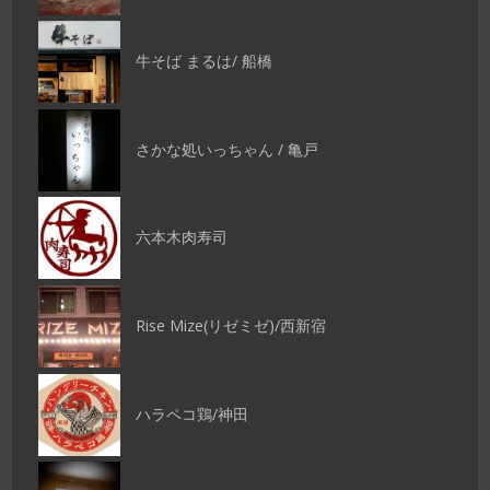
牛そば まるは/ 船橋
さかな処いっちゃん / 亀戸
六本木肉寿司
Rise Mize(リゼミゼ)/西新宿
ハラペコ鶏/神田