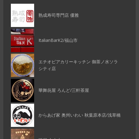
熟成寿司専門店 優雅
ItalianBarK2/福山市
エチオピアカリーキッチン 御茶ノ水ソラ
シティ店
華舞㐂屋 ろんど/三軒茶屋
からあげ家 奥州いわい 秋葉原本店/浅草橋