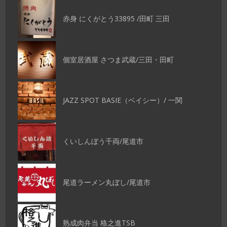
赤身 にくがとう33895 /田町 三田
個室居酒屋 さつま武蔵/三田・田町
JAZZ SPOT BASIE（ベイシー）/ 一関
くいしんぼう千両/尾道市
尾道ラーメン丸ぼし/尾道市
熟成肉弁当 格之進TSB