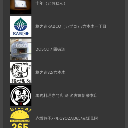
十年（とおねん）
格之進KABCO（カブコ）/六本木一丁目
BOSCO / 四街道
格之進82/六本木
馬肉料理専門店 蹄 名古屋新栄本店
赤坂餃子バルGYOZA!365/赤坂見附