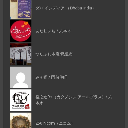
ダバ インディア （Dhaba India）
あたしンち / 六本木
つたふじ本店/尾道市
みそ福 / 門前仲町
格之進R+（カクノシン アールプラス）/ 六
本木
256 nicom（ニコム）