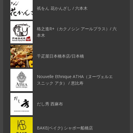
祇をん 花かんざし / 六本木
格之進R+（カクノシン アールプラス）/ 六
本木
千疋屋日本橋本店/日本橋
Nouvelle Ethnique ATHA（ヌーヴェルエ
スニック アタ） / 恵比寿
だし秀 西麻布
BAKE(ベイク) シャポー船橋店