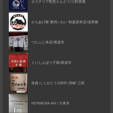
オステリア割烹りんどう/三軒茶屋
からあげ家 奥州いわい 秋葉原本店/浅草橋
つたふじ本店/尾道市
くいしんぼう千両/尾道市
赤身 にくがとう33895 /田町 三田
HONMURA AN / 六本木