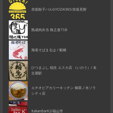
赤坂餃子バルGYOZA!365/赤坂見附
熟成肉弁当 格之進TSB
海老そばまるは / 船橋
ひつまぶし 稲生 エスカ店 （いのう）/ 名
古屋駅
エチオピアカリーキッチン 御茶ノ水ソラ
シティ店
ItalianBarK2/福山市