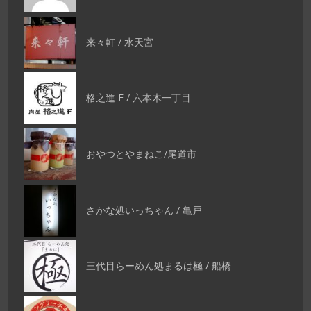
来々軒 / 水天宮
格之進 F / 六本木一丁目
おやつとやまねこ/尾道市
さかな処いっちゃん / 亀戸
三代目らーめん処まるは極 / 船橋