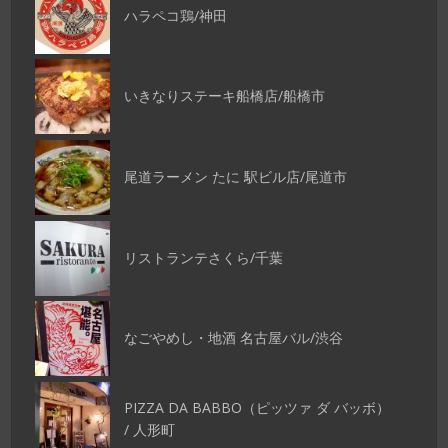
ハラペコ鶏/神田
いきなりステーキ船橋店/船橋市
尾道ラーメン たに 駅ビル店/尾道市
リストランテさくら/千葉
なごやめし・地酒 名古屋バル/渋谷
PIZZA DA BABBO（ピッツァ ダ バッボ）
/ 人形町