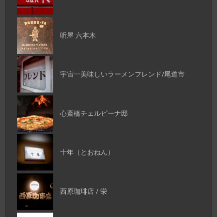
听屋 六本木
宇宙一美味しいラーメンフレンド/尾道市
心斎橋チェルピーナ邸
十年（とおねん）
西原珈琲店 / 栄