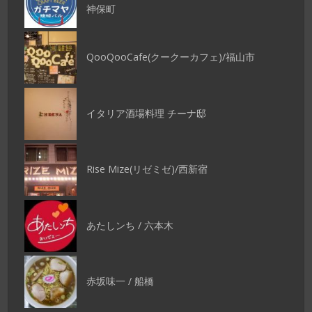
神保町
QooQooCafe(クークーカフェ)/福山市
イタリア酒場料理 チーナ邸
Rise Mize(リゼミゼ)/西新宿
あたしンち / 六本木
赤坂味一 / 船橋