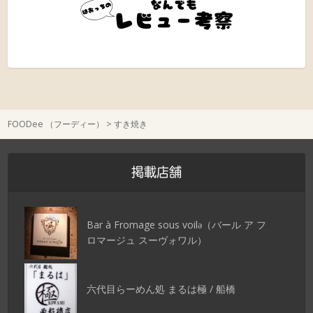
FOODee （フーディー）
>
すき焼き
掲載店舗
Bar à Fromage sous voilǝ（バール ア フ
ロマージュ スーヴォワル）
六代目らーめん処 まるは極 / 船橋