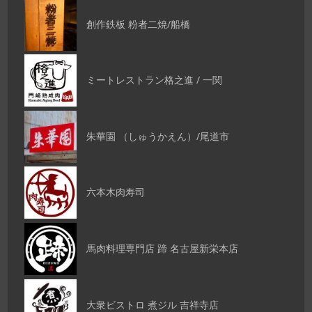
創作鉄板 粉者二焼/船橋
ミートレストラン格之進 / 一関
朱華園 （しゅうかえん）/尾道市
六本木肉寿司
馬肉料理専門店 蹄 名古屋新栄本店
大衆ビストロ 煮ジル 吉祥寺店