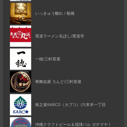
いっきゅう離れ / 船橋
尾道ラーメン丸ぼし/尾道市
一穂/三軒茶屋
華舞㐂屋 ろんど/三軒茶屋
格之進KABCO（カブコ）/六本木一丁目
沖縄クラフトビール＆琉球バル ガチマヤ /