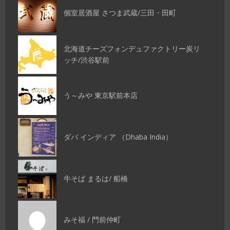
個室居酒屋 さつま武蔵/三田・田町
北海道チーズフォンデュファクトリー炭リ
ッチ/渋谷駅前
う～みや 東京駅前本店
ダバ インディア （Dhaba India）
牛そば まるは/ 船橋
みそ福 / 門前仲町