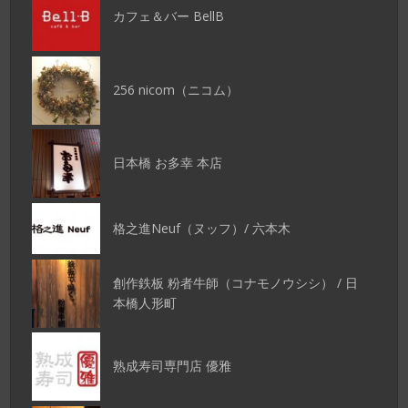
カフェ＆バー BellB
256 nicom（ニコム）
日本橋 お多幸 本店
格之進Neuf（ヌッフ）/ 六本木
創作鉄板 粉者牛師（コナモノウシシ） / 日
本橋人形町
熟成寿司専門店 優雅