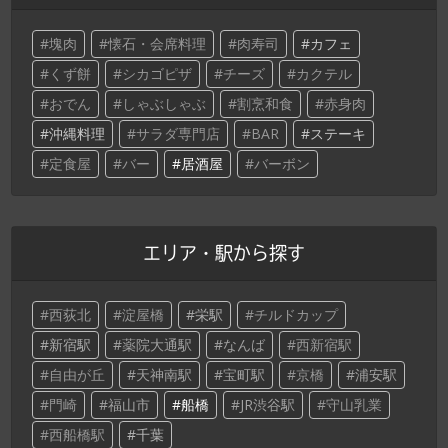
塊肉
懐石・会席料理
肉寿司
カフェ
くず餅
シカゴピザ
チーズ
カクテル
おでん
しゃぶしゃぶ
割烹和食
赤身肉
沖縄料理
サラダ専門店
BAR
ステーキ
定食屋
バー
居酒屋
バーボン
エリア・駅から探す
西荻北
淀屋橋
栄駅
チルドカップ
新宿駅
薬院大通駅
なんば
西新宿駅
自由が丘
天神南駅
宝町駅
京橋
浦安駅
門崎
福山市
船橋
JR渋谷駅
守山乳業
西船橋駅
千葉