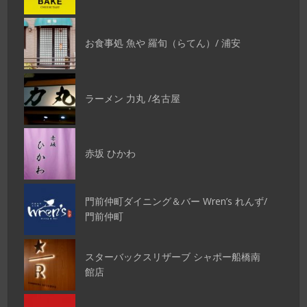
お食事処 魚や 羅旬（らてん）/ 浦安
ラーメン 力丸 /名古屋
赤坂 ひかわ
門前仲町ダイニング＆バー Wren’s れんず/
門前仲町
スターバックスリザーブ シャポー船橋南
館店