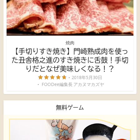
焼肉
【手切りすき焼き】門崎熟成肉を使っ
た丑舎格之進のすき焼きに舌鼓！手切
りだとなぜ美味しくなる！？
2018年5月30日
FOODee編集長 アカヌマカズヤ
無料ゲーム