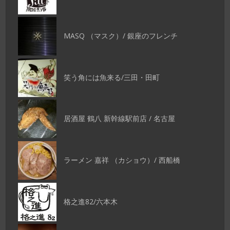
MASQ （マスク）/ 銀座のフレンチ
笑う角には魚来る/三田・田町
居酒屋 鶴八 新幹線駅前店 / 名古屋
ラーメン 嘉祥 （カショウ）/ 西船橋
格之進82/六本木